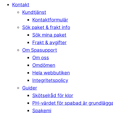
Kontakt
Kundtjänst
Kontaktformulär
Sök paket & frakt info
Sök mina paket
Frakt & avgifter
Om Spasupport
Om oss
Omdömen
Hela webbutiken
Integritetspolicy
Guider
Skötselråd för klor
PH-värdet för spabad är grundlägg
Spakemi