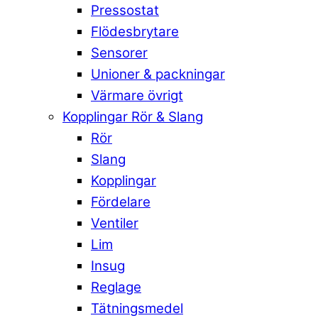
Pressostat
Flödesbrytare
Sensorer
Unioner & packningar
Värmare övrigt
Kopplingar Rör & Slang
Rör
Slang
Kopplingar
Fördelare
Ventiler
Lim
Insug
Reglage
Tätningsmedel