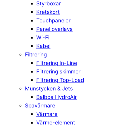
Styrboxar
Kretskort
Touchpaneler
Panel overlays
Wi-Fi
Kabel
Filtrering
Filtrering In-Line
Filtrering skimmer
Filtrering Top-Load
Munstycken & Jets
Balboa HydroAir
Spavärmare
Värmare
Värme-element