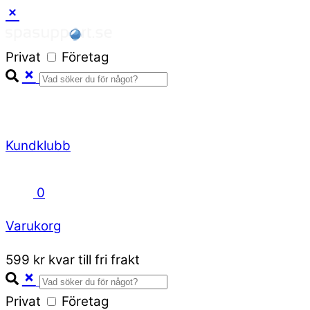
Skip
to
Privat
Företag
content
Kundklubb
0
Varukorg
Close
599 kr kvar till fri frakt
Cart
Privat
Företag