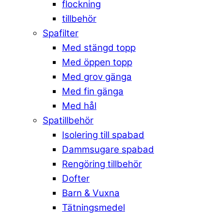
flockning
tillbehör
Spafilter
Med stängd topp
Med öppen topp
Med grov gänga
Med fin gänga
Med hål
Spatillbehör
Isolering till spabad
Dammsugare spabad
Rengöring tillbehör
Dofter
Barn & Vuxna
Tätningsmedel