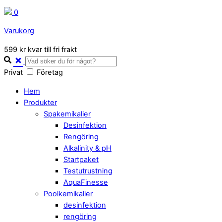
0
Varukorg
Close
599 kr kvar till fri frakt
Cart
Privat
Företag
Hem
Produkter
Spakemikalier
Desinfektion
Rengöring
Alkalinity & pH
Startpaket
Testutrustning
AquaFinesse
Poolkemikalier
desinfektion
rengöring