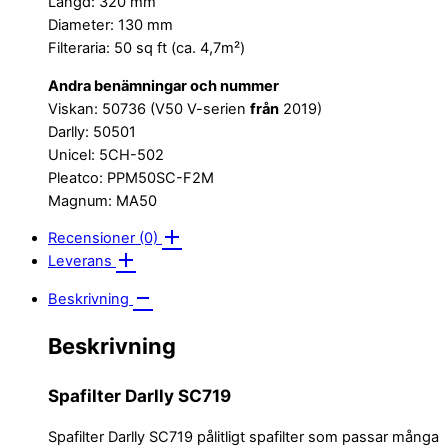
Längd: 320 mm
Diameter: 130 mm
Filteraria: 50 sq ft (ca. 4,7m²)
Andra benämningar och nummer
Viskan: 50736 (V50 V-serien
från
2019)
Darlly: 50501
Unicel: 5CH-502
Pleatco: PPM50SC-F2M
Magnum: MA50
Recensioner (0)
Leverans
Beskrivning
Beskrivning
Spafilter Darlly SC719
Spafilter Darlly SC719 pålitligt spafilter som passar många