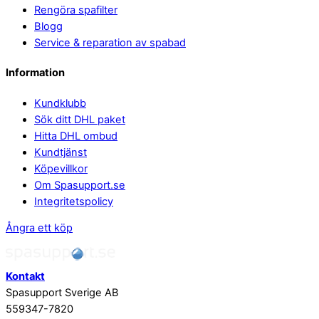
Rengöra spafilter
Blogg
Service & reparation av spabad
Information
Kundklubb
Sök ditt DHL paket
Hitta DHL ombud
Kundtjänst
Köpevillkor
Om Spasupport.se
Integritetspolicy
Ångra ett köp
Kontakt
Spasupport Sverige AB
559347-7820