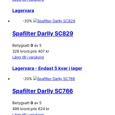
Lagervara
-20%
Spafilter Darlly SC829
Betygsatt
0
av 5
326 kr
ord.pris 407 kr
Lägg till i varukorg
Lagervara
- Endast 5 kvar i lager
-20%
Spafilter Darlly SC766
Betygsatt
0
av 5
499 kr
ord.pris 624 kr
Lägg till i varukorg