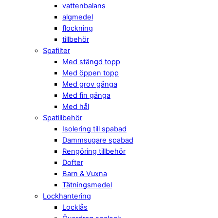
vattenbalans
algmedel
flockning
tillbehör
Spafilter
Med stängd topp
Med öppen topp
Med grov gänga
Med fin gänga
Med hål
Spatillbehör
Isolering till spabad
Dammsugare spabad
Rengöring tillbehör
Dofter
Barn & Vuxna
Tätningsmedel
Lockhantering
Locklås