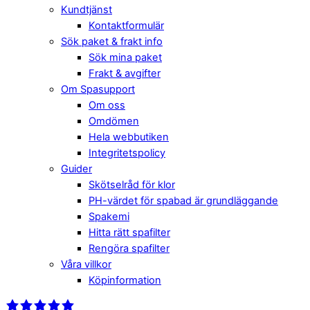
Kundtjänst
Kontaktformulär
Sök paket & frakt info
Sök mina paket
Frakt & avgifter
Om Spasupport
Om oss
Omdömen
Hela webbutiken
Integritetspolicy
Guider
Skötselråd för klor
PH-värdet för spabad är grundläggande
Spakemi
Hitta rätt spafilter
Rengöra spafilter
Våra villkor
Köpinformation
Close
Menu