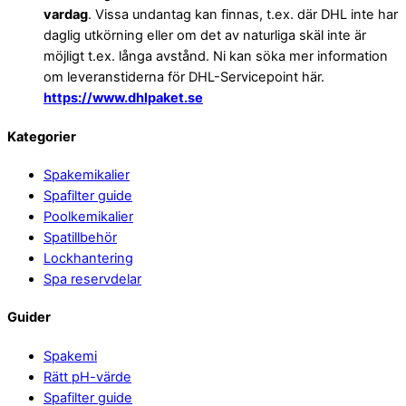
vardag
. Vissa undantag kan finnas, t.ex. där DHL inte har
daglig utkörning eller om det av naturliga skäl inte är
möjligt t.ex. långa avstånd. Ni kan söka mer information
om leveranstiderna för DHL-Servicepoint här.
https://www.dhlpaket.se
Back
Kategorier
To
Spakemikalier
Top
Spafilter guide
Poolkemikalier
Spatillbehör
Lockhantering
Spa reservdelar
Guider
Spakemi
Rätt pH-värde
Spafilter guide