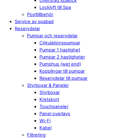
Överdrag spalock
Locklyft till Spa
Pooltillbehör
Service av spabad
Reservdelar
Pumpar och reservdelar
Cirkulationspumpar
Pumpar 1 hastighet
Pumpar 2 hastigheter
Pumphus (wet end)
Kopplingar till pumpar
Reservdelar till pumpar
Styrboxar & Paneler
Styrboxar
Kretskort
Touchpaneler
Panel overlays
Wi-Fi
Kabel
Filtrering