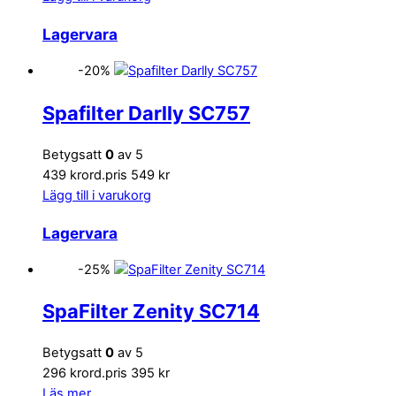
Lagervara
-20%
Spafilter Darlly SC757
Betygsatt
0
av 5
439 kr
ord.pris 549 kr
Lägg till i varukorg
Lagervara
-25%
SpaFilter Zenity SC714
Betygsatt
0
av 5
296 kr
ord.pris 395 kr
Läs mer