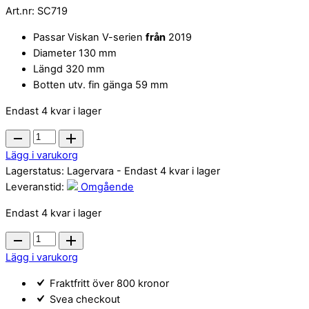
Art.nr:
SC719
priset
priset
Passar Viskan V-serien
från
2019
var:
är:
Diameter 130 mm
624 kr.
499 kr.
Längd 320 mm
Botten utv. fin gänga 59 mm
Endast 4 kvar i lager
Spafilter
Darlly
Lägg i varukorg
SC719
Lagerstatus:
Lagervara
- Endast 4 kvar i lager
quantity
Leveranstid:
Omgående
Endast 4 kvar i lager
Spafilter
Darlly
Lägg i varukorg
SC719
Fraktfritt över 800 kronor
quantity
Svea checkout