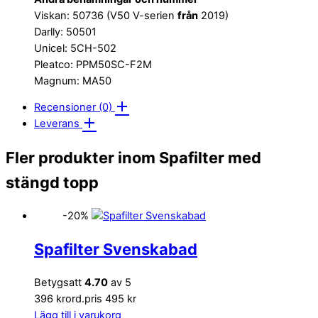
Viskan: 50736 (V50 V-serien
från
2019)
Darlly: 50501
Unicel: 5CH-502
Pleatco: PPM50SC-F2M
Magnum: MA50
Recensioner (0)
Leverans
Fler produkter inom Spafilter med
stängd topp
-20%
Spafilter Svenskabad
Betygsatt
4.70
av 5
396 kr
ord.pris 495 kr
Lägg till i varukorg