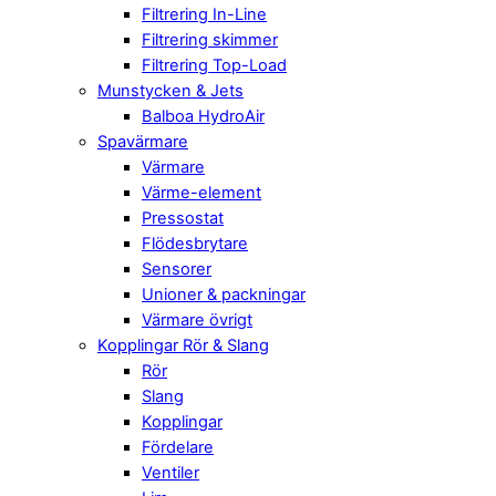
Filtrering In-Line
Filtrering skimmer
Filtrering Top-Load
Munstycken & Jets
Balboa HydroAir
Spavärmare
Värmare
Värme-element
Pressostat
Flödesbrytare
Sensorer
Unioner & packningar
Värmare övrigt
Kopplingar Rör & Slang
Rör
Slang
Kopplingar
Fördelare
Ventiler