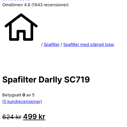
Menu
Omdömen 4.6
(1643 recensioner)
/
Spafilter
/
Spafilter med stängd topp
Spafilter Darlly SC719
Betygsatt
0
av 5
(
0
kundrecensioner)
Det
Det
499
kr
624
kr
ursprungliga
nuvarande