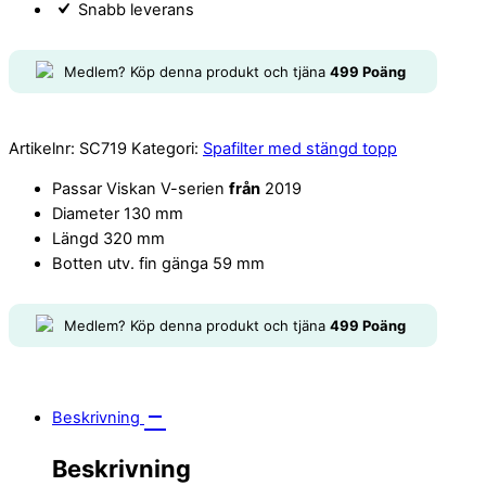
Snabb leverans
Medlem? Köp denna produkt och tjäna
499
Poäng
Artikelnr:
SC719
Kategori:
Spafilter med stängd topp
Passar Viskan V-serien
från
2019
Diameter 130 mm
Längd 320 mm
Botten utv. fin gänga 59 mm
Medlem? Köp denna produkt och tjäna
499
Poäng
Beskrivning
Beskrivning