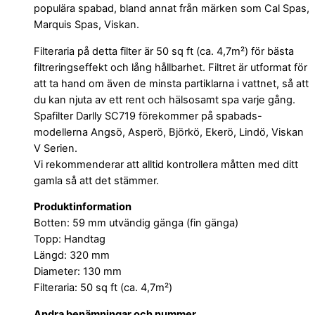
populära spabad, bland annat från märken som Cal Spas,
Marquis Spas, Viskan.
Filteraria på detta filter är 50 sq ft (ca. 4,7m²) för bästa
filtreringseffekt och lång hållbarhet. Filtret är utformat för
att ta hand om även de minsta partiklarna i vattnet, så att
du kan njuta av ett rent och hälsosamt spa varje gång.
Spafilter Darlly SC719 förekommer på spabads-
modellerna Angsö, Asperö, Björkö, Ekerö, Lindö, Viskan
V Serien.
Vi rekommenderar att alltid kontrollera måtten med ditt
gamla så att det stämmer.
Produktinformation
Botten: 59 mm utvändig gänga (fin gänga)
Topp: Handtag
Längd: 320 mm
Diameter: 130 mm
Filteraria: 50 sq ft (ca. 4,7m²)
Andra benämningar och nummer