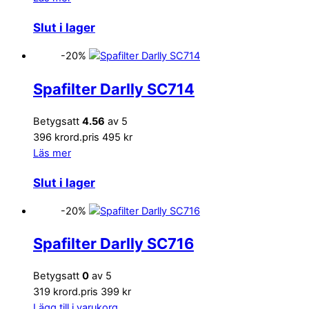
Slut i lager
-20%
Spafilter Darlly SC714
Betygsatt
4.56
av 5
396 kr
ord.pris 495 kr
Läs mer
Slut i lager
-20%
Spafilter Darlly SC716
Betygsatt
0
av 5
319 kr
ord.pris 399 kr
Lägg till i varukorg