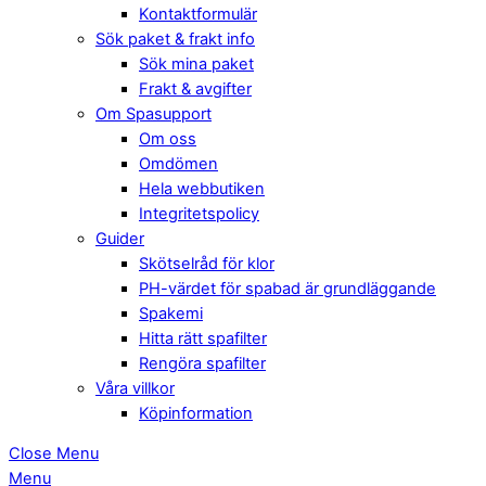
Kontaktformulär
Sök paket & frakt info
Sök mina paket
Frakt & avgifter
Om Spasupport
Om oss
Omdömen
Hela webbutiken
Integritetspolicy
Guider
Skötselråd för klor
PH-värdet för spabad är grundläggande
Spakemi
Hitta rätt spafilter
Rengöra spafilter
Våra villkor
Köpinformation
Close Menu
Menu