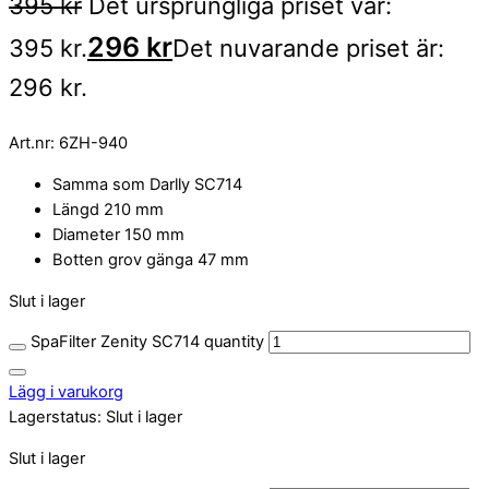
395
kr
Det ursprungliga priset var:
296
kr
395 kr.
Det nuvarande priset är:
296 kr.
Art.nr:
6ZH-940
Samma som Darlly SC714
Längd 210 mm
Diameter 150 mm
Botten grov gänga 47 mm
Slut i lager
SpaFilter Zenity SC714 quantity
Lägg i varukorg
Lagerstatus:
Slut i lager
Slut i lager