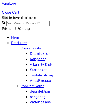
Varukorg
Close Cart
599 kr kvar till fri frakt
Privat
Företag
Hem
Produkter
Spakemikalier
Desinfektion
Rengöring
Alkalinity & pH
Startpaket
Testutrustning
AquaFinesse
Poolkemikalier
desinfektion
rengöring
vattenbalans