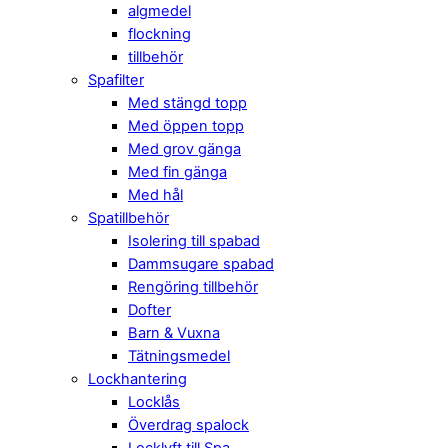
algmedel
flockning
tillbehör
Spafilter
Med stängd topp
Med öppen topp
Med grov gänga
Med fin gänga
Med hål
Spatillbehör
Isolering till spabad
Dammsugare spabad
Rengöring tillbehör
Dofter
Barn & Vuxna
Tätningsmedel
Lockhantering
Locklås
Överdrag spalock
Locklyft till Spa