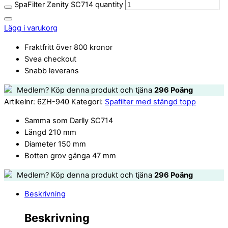
SpaFilter Zenity SC714 quantity
Lägg i varukorg
Fraktfritt över 800 kronor
Svea checkout
Snabb leverans
Medlem? Köp denna produkt och tjäna
296
Poäng
Artikelnr:
6ZH-940
Kategori:
Spafilter med stängd topp
Samma som Darlly SC714
Längd 210 mm
Diameter 150 mm
Botten grov gänga 47 mm
Medlem? Köp denna produkt och tjäna
296
Poäng
Beskrivning
Beskrivning