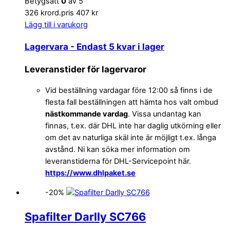
Betygsatt
0
av 5
326 kr
ord.pris 407 kr
Lägg till i varukorg
Lagervara
- Endast 5 kvar i lager
Leveranstider för lagervaror
Vid beställning vardagar före 12:00 så finns i de
flesta fall beställningen att hämta hos valt ombud
nästkommande vardag
. Vissa undantag kan
finnas, t.ex. där DHL inte har daglig utkörning eller
om det av naturliga skäl inte är möjligt t.ex. långa
avstånd. Ni kan söka mer information om
leveranstiderna för DHL-Servicepoint här.
https://www.dhlpaket.se
-20%
Spafilter Darlly SC766