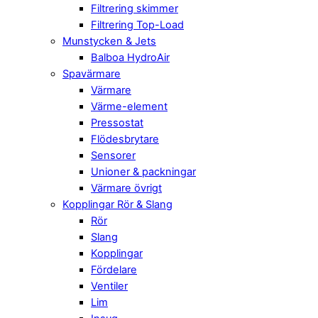
Filtrering skimmer
Filtrering Top-Load
Munstycken & Jets
Balboa HydroAir
Spavärmare
Värmare
Värme-element
Pressostat
Flödesbrytare
Sensorer
Unioner & packningar
Värmare övrigt
Kopplingar Rör & Slang
Rör
Slang
Kopplingar
Fördelare
Ventiler
Lim