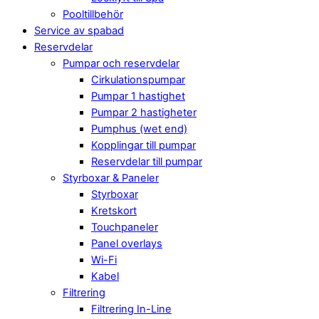
Pooltillbehör
Service av spabad
Reservdelar
Pumpar och reservdelar
Cirkulationspumpar
Pumpar 1 hastighet
Pumpar 2 hastigheter
Pumphus (wet end)
Kopplingar till pumpar
Reservdelar till pumpar
Styrboxar & Paneler
Styrboxar
Kretskort
Touchpaneler
Panel overlays
Wi-Fi
Kabel
Filtrering
Filtrering In-Line