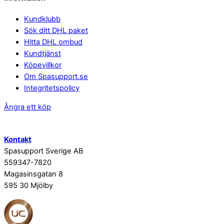
Kundklubb
Sök ditt DHL paket
Hitta DHL ombud
Kundtjänst
Köpevillkor
Om Spasupport.se
Integritetspolicy
Ångra ett köp
Kontakt
Spasupport Sverige AB
559347-7820
Magasinsgatan 8
595 30 Mjölby