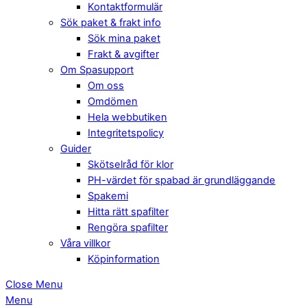
Kontaktformulär
Sök paket & frakt info
Sök mina paket
Frakt & avgifter
Om Spasupport
Om oss
Omdömen
Hela webbutiken
Integritetspolicy
Guider
Skötselråd för klor
PH-värdet för spabad är grundläggande
Spakemi
Hitta rätt spafilter
Rengöra spafilter
Våra villkor
Köpinformation
Close Menu
Menu