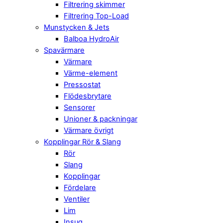
Filtrering skimmer
Filtrering Top-Load
Munstycken & Jets
Balboa HydroAir
Spavärmare
Värmare
Värme-element
Pressostat
Flödesbrytare
Sensorer
Unioner & packningar
Värmare övrigt
Kopplingar Rör & Slang
Rör
Slang
Kopplingar
Fördelare
Ventiler
Lim
Insug