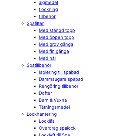
algmedel
flockning
tillbehör
Spafilter
Med stängd topp
Med öppen topp
Med grov gänga
Med fin gänga
Med hål
Spatillbehör
Isolering till spabad
Dammsugare spabad
Rengöring tillbehör
Dofter
Barn & Vuxna
Tätningsmedel
Lockhantering
Locklås
Överdrag spalock
Locklyft till Spa