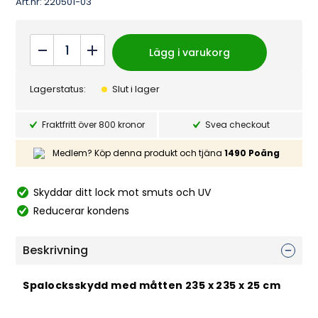
Art.nr:
220501-03
kundrecensio
n
Spalocksskydd
Lägg i varukorg
235
quantity
Lagerstatus:
Slut i lager
Fraktfritt över 800 kronor
Svea checkout
Medlem? Köp denna produkt och tjäna
1490
Poäng
Skyddar ditt lock mot smuts och UV
Reducerar kondens
Beskrivning
Spalocksskydd med måtten 235 x 235 x 25 cm