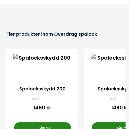
Fler produkter inom Överdrag spalock
Spalocksskydd 200
Spalockssky
Betygsatt
Betygsatt
1490 kr
1490 k
0
0
av 5
av 5
Läs Mer
Läs Me