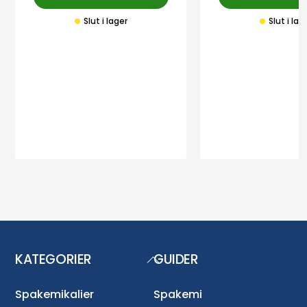
Slut i lager
Slut i lag
KATEGORIER
GUIDER
Back
To
Top
Spakemikalier
Spakemi