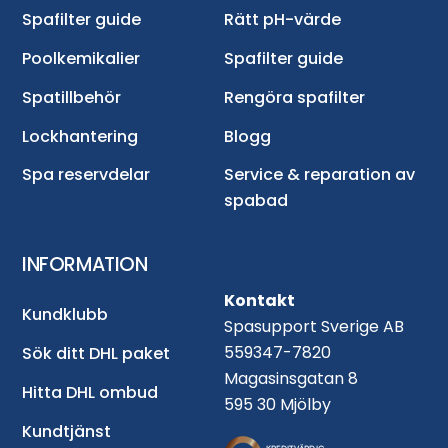
Spafilter guide
Rätt pH-värde
Poolkemikalier
Spafilter guide
Spatillbehör
Rengöra spafilter
Lockhantering
Blogg
Spa reservdelar
Service & reparation av
spabad
INFORMATION
Kontakt
Kundklubb
Spasupport Sverige AB
559347-7820
Sök ditt DHL paket
Magasinsgatan 8
Hitta DHL ombud
595 30 Mjölby
Kundtjänst