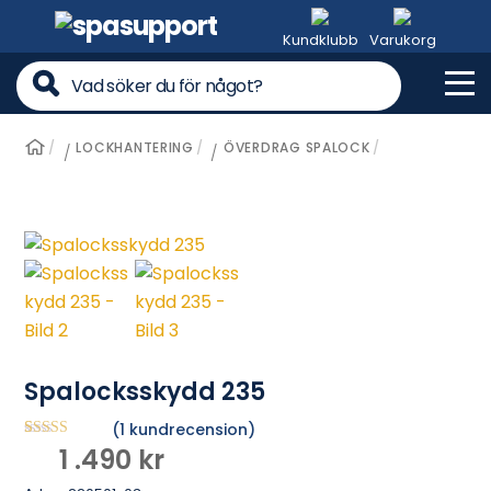
Skip
to
Kundklubb
Varukorg
content
Me
LOCKHANTERING
ÖVERDRAG SPALOCK
/
/
Spalocksskydd 235
(
1
kundrecension)
Betygsatt
1
1 .490
kr
5.00
av 5
baserat på