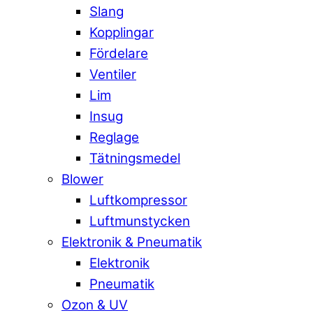
Slang
Kopplingar
Fördelare
Ventiler
Lim
Insug
Reglage
Tätningsmedel
Blower
Luftkompressor
Luftmunstycken
Elektronik & Pneumatik
Elektronik
Pneumatik
Ozon & UV