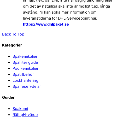
finnas, t.ex. där DHL inte har daglig utkörning eller
om det av naturliga skäl inte är möjligt t.ex. långa
avstånd. Ni kan söka mer information om
leveranstiderna för DHL-Servicepoint här.
https://www.dhlpaket.se
Back To Top
Kategorier
Spakemikalier
Spafilter guide
Poolkemikalier
Spatillbehör
Lockhantering
Spa reservdelar
Guider
Spakemi
Rätt pH-värde