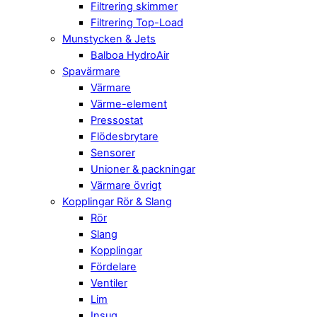
Filtrering skimmer
Filtrering Top-Load
Munstycken & Jets
Balboa HydroAir
Spavärmare
Värmare
Värme-element
Pressostat
Flödesbrytare
Sensorer
Unioner & packningar
Värmare övrigt
Kopplingar Rör & Slang
Rör
Slang
Kopplingar
Fördelare
Ventiler
Lim
Insug