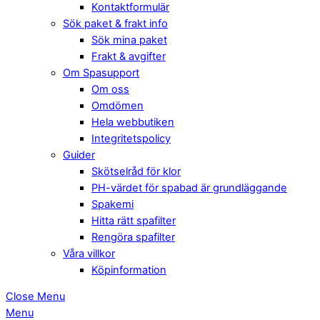
Kontaktformulär
Sök paket & frakt info
Sök mina paket
Frakt & avgifter
Om Spasupport
Om oss
Omdömen
Hela webbutiken
Integritetspolicy
Guider
Skötselråd för klor
PH-värdet för spabad är grundläggande
Spakemi
Hitta rätt spafilter
Rengöra spafilter
Våra villkor
Köpinformation
Close Menu
Menu