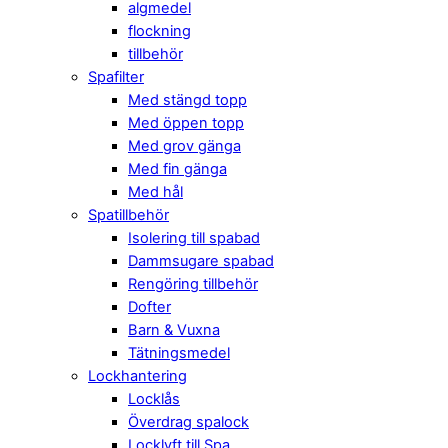
algmedel
flockning
tillbehör
Spafilter
Med stängd topp
Med öppen topp
Med grov gänga
Med fin gänga
Med hål
Spatillbehör
Isolering till spabad
Dammsugare spabad
Rengöring tillbehör
Dofter
Barn & Vuxna
Tätningsmedel
Lockhantering
Locklås
Överdrag spalock
Locklyft till Spa