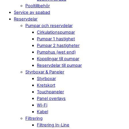
Pooltillbehör
Service av spabad
Reservdelar
Pumpar och reservdelar
Cirkulationspumpar
Pumpar 1 hastighet
Pumpar 2 hastigheter
Pumphus (wet end)
Kopplingar till pumpar
Reservdelar till pumpar
Styrboxar & Paneler
Styrboxar
Kretskort
Touchpaneler
Panel overlays
Wi-Fi
Kabel
Filtrering
Filtrering In-Line