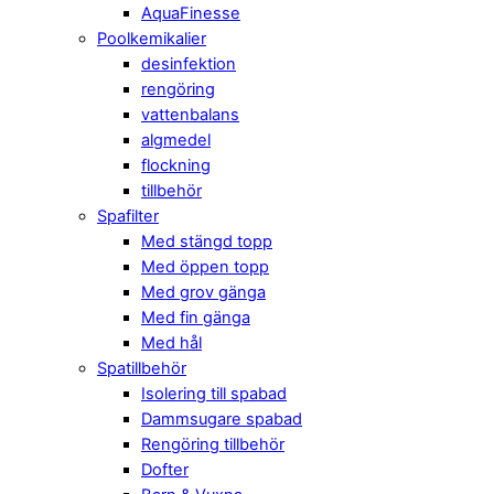
AquaFinesse
Poolkemikalier
desinfektion
rengöring
vattenbalans
algmedel
flockning
tillbehör
Spafilter
Med stängd topp
Med öppen topp
Med grov gänga
Med fin gänga
Med hål
Spatillbehör
Isolering till spabad
Dammsugare spabad
Rengöring tillbehör
Dofter