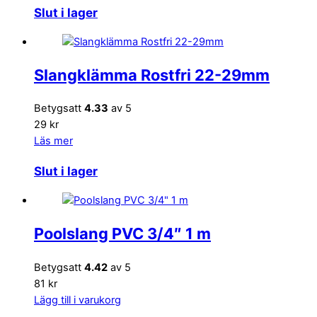
Slut i lager
Slangklämma Rostfri 22-29mm
Betygsatt
4.33
av 5
29 kr
Läs mer
Slut i lager
Poolslang PVC 3/4″ 1 m
Betygsatt
4.42
av 5
81 kr
Lägg till i varukorg