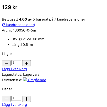
129
kr
Betygsatt
4.00
av 5 baserat på
7
kundrecensioner
(
7
kundrecensioner)
Art.nr:
160050-0-5m
Utv. Ø 2″ ca. 60 mm
Längd 0,5 m
I lager
Poolslang
PVC
Lägg i varukorg
2"
Lagerstatus:
Lagervara
0,5
Leveranstid:
Omgående
m
I lager
quantity
Poolslang
PVC
Lägg i varukorg