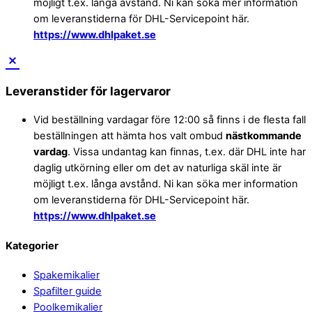
möjligt t.ex. långa avstånd. Ni kan söka mer information
om leveranstiderna för DHL-Servicepoint här.
https://www.dhlpaket.se
Leveranstider för lagervaror
Vid beställning vardagar före 12:00 så finns i de flesta fall
beställningen att hämta hos valt ombud
nästkommande
vardag
. Vissa undantag kan finnas, t.ex. där DHL inte har
daglig utkörning eller om det av naturliga skäl inte är
möjligt t.ex. långa avstånd. Ni kan söka mer information
om leveranstiderna för DHL-Servicepoint här.
https://www.dhlpaket.se
Back
Kategorier
To
Spakemikalier
Top
Spafilter guide
Poolkemikalier