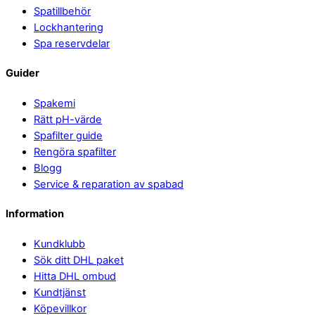
Spatillbehör
Lockhantering
Spa reservdelar
Guider
Spakemi
Rätt pH-värde
Spafilter guide
Rengöra spafilter
Blogg
Service & reparation av spabad
Information
Kundklubb
Sök ditt DHL paket
Hitta DHL ombud
Kundtjänst
Köpevillkor