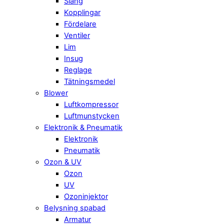
Slang
Kopplingar
Fördelare
Ventiler
Lim
Insug
Reglage
Tätningsmedel
Blower
Luftkompressor
Luftmunstycken
Elektronik & Pneumatik
Elektronik
Pneumatik
Ozon & UV
Ozon
UV
Ozoninjektor
Belysning spabad
Armatur