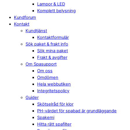
Lampor & LED
Komplett belysning
Kundforum
Kontakt
Kundtjänst
Kontaktformulär
Sök paket & frakt info
Sök mina paket
Frakt & avgifter
Om Spasupport
Om oss
Omdömen
Hela webbutiken
Integritetspolicy
Guider
Skötselråd för klor
PH-värdet för spabad är grundläggande
Spakemi
Hitta rätt spafilter