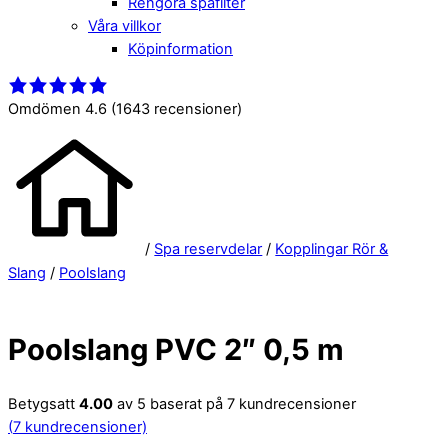
Rengöra spafilter
Våra villkor
Köpinformation
Close
Menu
Menu
Omdömen 4.6
(1643 recensioner)
/
Spa reservdelar
/
Kopplingar Rör &
Slang
/
Poolslang
Poolslang PVC 2″ 0,5 m
Betygsatt
4.00
av 5 baserat på
7
kundrecensioner
(
7
kundrecensioner)