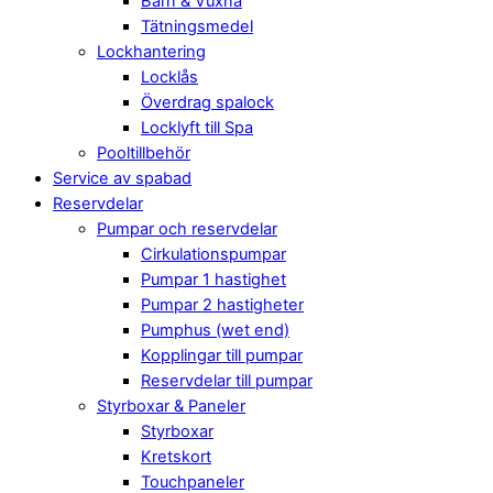
Barn & Vuxna
Tätningsmedel
Lockhantering
Locklås
Överdrag spalock
Locklyft till Spa
Pooltillbehör
Service av spabad
Reservdelar
Pumpar och reservdelar
Cirkulationspumpar
Pumpar 1 hastighet
Pumpar 2 hastigheter
Pumphus (wet end)
Kopplingar till pumpar
Reservdelar till pumpar
Styrboxar & Paneler
Styrboxar
Kretskort
Touchpaneler