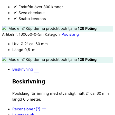
2"
Fraktfritt över 800 kronor
0,5
Svea checkout
m
Snabb leverans
quantity
Medlem? Köp denna produkt och tjäna
129
Poäng
Artikelnr:
160050-0-5m
Kategori:
Poolslang
Utv. Ø 2″ ca. 60 mm
Längd 0,5 m
Medlem? Köp denna produkt och tjäna
129
Poäng
Beskrivning
Beskrivning
Poolslang för limning med utvändigt mått 2″ ca. 60 mm
längd 0,5 meter.
Recensioner (7)
Leverans