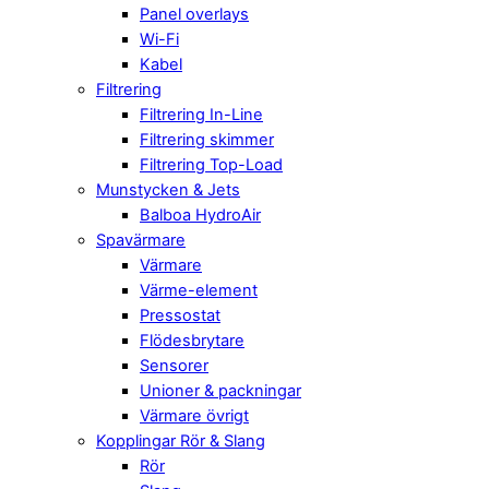
Panel overlays
Wi-Fi
Kabel
Filtrering
Filtrering In-Line
Filtrering skimmer
Filtrering Top-Load
Munstycken & Jets
Balboa HydroAir
Spavärmare
Värmare
Värme-element
Pressostat
Flödesbrytare
Sensorer
Unioner & packningar
Värmare övrigt
Kopplingar Rör & Slang
Rör