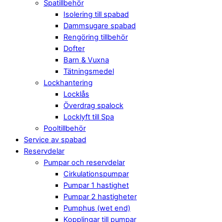
Spatillbehör
Isolering till spabad
Dammsugare spabad
Rengöring tillbehör
Dofter
Barn & Vuxna
Tätningsmedel
Lockhantering
Locklås
Överdrag spalock
Locklyft till Spa
Pooltillbehör
Service av spabad
Reservdelar
Pumpar och reservdelar
Cirkulationspumpar
Pumpar 1 hastighet
Pumpar 2 hastigheter
Pumphus (wet end)
Kopplingar till pumpar