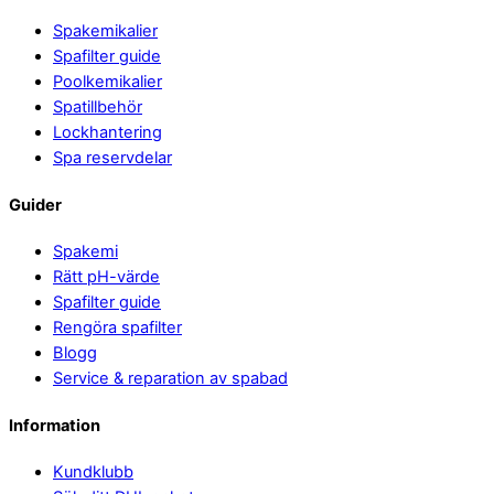
To
Spakemikalier
Top
Spafilter guide
Poolkemikalier
Spatillbehör
Lockhantering
Spa reservdelar
Guider
Spakemi
Rätt pH-värde
Spafilter guide
Rengöra spafilter
Blogg
Service & reparation av spabad
Information
Kundklubb