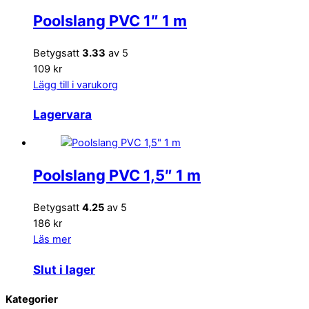
Poolslang PVC 1″ 1 m
Betygsatt
3.33
av 5
109 kr
Lägg till i varukorg
Lagervara
Poolslang PVC 1,5″ 1 m
Betygsatt
4.25
av 5
186 kr
Läs mer
Slut i lager
Back
Kategorier