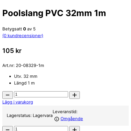
Poolslang PVC 32mm 1m
Betygsatt
0
av 5
(
0
kundrecensioner)
105
kr
Art.nr:
20-08329-1m
Utv. 32 mm
Längd 1 m
Poolslang
PVC
Lägg i varukorg
32mm
Leveranstid:
1m
Lagerstatus:
Lagervara
Omgående
quantity
Poolslang