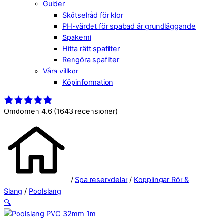
Guider
Skötselråd för klor
PH-värdet för spabad är grundläggande
Spakemi
Hitta rätt spafilter
Rengöra spafilter
Våra villkor
Köpinformation
Close
Menu
Menu
Omdömen 4.6
(1643 recensioner)
/
Spa reservdelar
/
Kopplingar Rör &
Slang
/
Poolslang
🔍