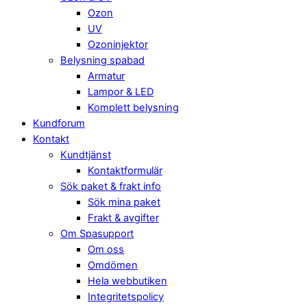
Ozon
UV
Ozoninjektor
Belysning spabad
Armatur
Lampor & LED
Komplett belysning
Kundforum
Kontakt
Kundtjänst
Kontaktformulär
Sök paket & frakt info
Sök mina paket
Frakt & avgifter
Om Spasupport
Om oss
Omdömen
Hela webbutiken
Integritetspolicy