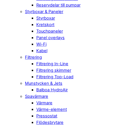
Reservdelar till pumpar
Styrboxar & Paneler
Styrboxar
Kretskort
Touchpaneler
Panel overlays
Wi-Fi
Kabel
Filtrering
Filtrering In-Line
Filtrering skimmer
Filtrering Top-Load
Munstycken & Jets
Balboa HydroAir
Spavärmare
Värmare
Värme-element
Pressostat
Flödesbrytare