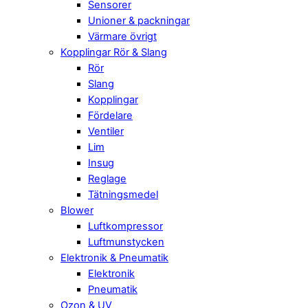
Sensorer
Unioner & packningar
Värmare övrigt
Kopplingar Rör & Slang
Rör
Slang
Kopplingar
Fördelare
Ventiler
Lim
Insug
Reglage
Tätningsmedel
Blower
Luftkompressor
Luftmunstycken
Elektronik & Pneumatik
Elektronik
Pneumatik
Ozon & UV