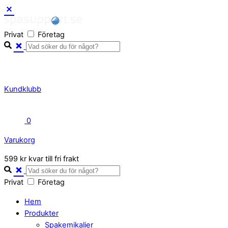
Skip
to
Privat
Företag
content
Kundklubb
0
Varukorg
Close
599 kr kvar till fri frakt
Cart
Privat
Företag
Hem
Produkter
Spakemikalier