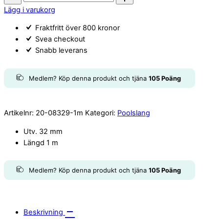
PVC
Lägg i varukorg
32mm
Fraktfritt över 800 kronor
1m
Svea checkout
quantity
Snabb leverans
Medlem? Köp denna produkt och tjäna
105
Poäng
Artikelnr:
20-08329-1m
Kategori:
Poolslang
Utv. 32 mm
Längd 1 m
Medlem? Köp denna produkt och tjäna
105
Poäng
Beskrivning