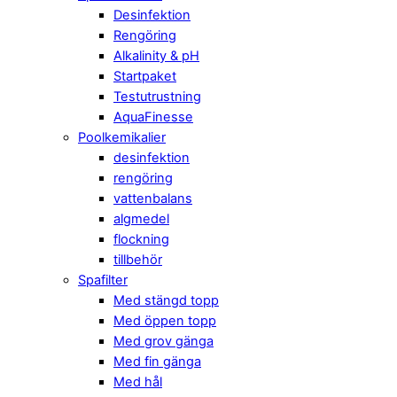
Desinfektion
Rengöring
Alkalinity & pH
Startpaket
Testutrustning
AquaFinesse
Poolkemikalier
desinfektion
rengöring
vattenbalans
algmedel
flockning
tillbehör
Spafilter
Med stängd topp
Med öppen topp
Med grov gänga
Med fin gänga
Med hål