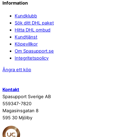
Information
Kundklubb
Sök ditt DHL paket
Hitta DHL ombud
Kundtjänst
Köpevillkor
Om Spasupport.se
Integritetspolicy
Ångra ett köp
Kontakt
Spasupport Sverige AB
559347-7820
Magasinsgatan 8
595 30 Mjölby