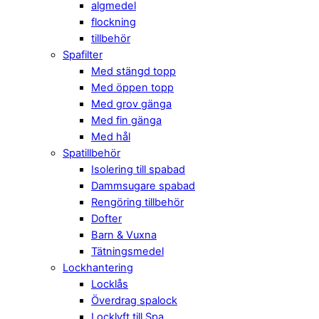
algmedel
flockning
tillbehör
Spafilter
Med stängd topp
Med öppen topp
Med grov gänga
Med fin gänga
Med hål
Spatillbehör
Isolering till spabad
Dammsugare spabad
Rengöring tillbehör
Dofter
Barn & Vuxna
Tätningsmedel
Lockhantering
Locklås
Överdrag spalock
Locklyft till Spa