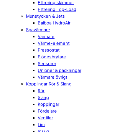
Filtrering skimmer
Filtrering Top-Load
Munstycken & Jets
Balboa HydroAir
Spavärmare
Värmare
Värme-element
Pressostat
Flödesbrytare
Sensorer
Unioner & packningar
Värmare övrigt
Kopplingar Rör & Slang
Rör
Slang
Kopplingar
Fördelare
Ventiler
Lim
Insug