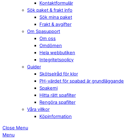
Kontaktformulär
Sök paket & frakt info
Sök mina paket
Frakt & avgifter
Om Spasupport
Om oss
Omdömen
Hela webbutiken
Integritetspolicy
Guider
Skötselråd för klor
PH-värdet för spabad är grundläggande
Spakemi
Hitta rätt spafilter
Rengöra spafilter
Våra villkor
Köpinformation
Close Menu
Menu