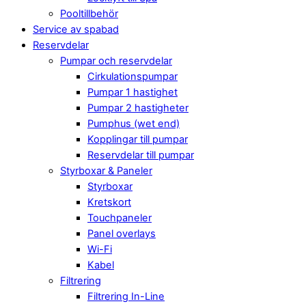
Pooltillbehör
Service av spabad
Reservdelar
Pumpar och reservdelar
Cirkulationspumpar
Pumpar 1 hastighet
Pumpar 2 hastigheter
Pumphus (wet end)
Kopplingar till pumpar
Reservdelar till pumpar
Styrboxar & Paneler
Styrboxar
Kretskort
Touchpaneler
Panel overlays
Wi-Fi
Kabel
Filtrering
Filtrering In-Line