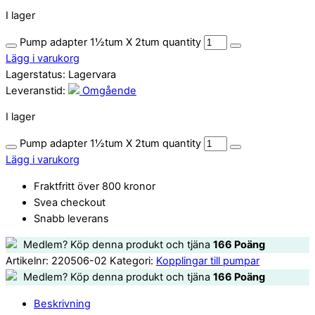
I lager
Pump adapter 1½tum X 2tum quantity
Lägg i varukorg
Lagerstatus:
Lagervara
Leveranstid:
Omgående
I lager
Pump adapter 1½tum X 2tum quantity
Lägg i varukorg
Fraktfritt över 800 kronor
Svea checkout
Snabb leverans
Medlem? Köp denna produkt och tjäna
166
Poäng
Artikelnr:
220506-02
Kategori:
Kopplingar till pumpar
Medlem? Köp denna produkt och tjäna
166
Poäng
Beskrivning