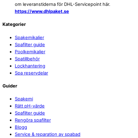
om leveranstiderna för DHL-Servicepoint här.
https://www.dhlpaket.se
Back
Kategorier
To
Spakemikalier
Top
Spafilter guide
Poolkemikalier
Spatillbehör
Lockhantering
Spa reservdelar
Guider
Spakemi
Rätt pH-värde
Spafilter guide
Rengöra spafilter
Blogg
Service & reparation av spabad