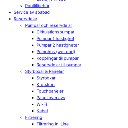
Pooltillbehör
Service av spabad
Reservdelar
Pumpar och reservdelar
Cirkulationspumpar
Pumpar 1 hastighet
Pumpar 2 hastigheter
Pumphus (wet end)
Kopplingar till pumpar
Reservdelar till pumpar
Styrboxar & Paneler
Styrboxar
Kretskort
Touchpaneler
Panel overlays
Wi-Fi
Kabel
Filtrering
Filtrering In-Line