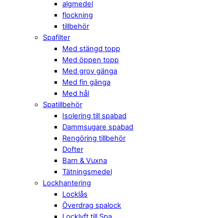
algmedel
flockning
tillbehör
Spafilter
Med stängd topp
Med öppen topp
Med grov gänga
Med fin gänga
Med hål
Spatillbehör
Isolering till spabad
Dammsugare spabad
Rengöring tillbehör
Dofter
Barn & Vuxna
Tätningsmedel
Lockhantering
Locklås
Överdrag spalock
Locklyft till Spa