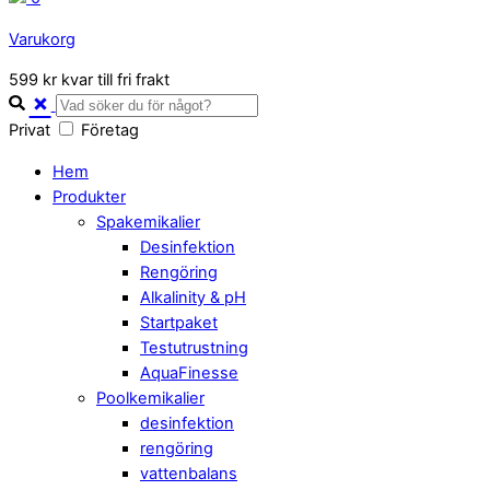
Varukorg
Close
599 kr kvar till fri frakt
Cart
Privat
Företag
Hem
Produkter
Spakemikalier
Desinfektion
Rengöring
Alkalinity & pH
Startpaket
Testutrustning
AquaFinesse
Poolkemikalier
desinfektion
rengöring
vattenbalans