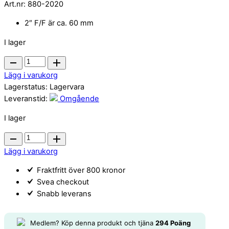
Art.nr:
880-2020
2″ F/F är ca. 60 mm
I lager
Ventil
2"
Lägg i varukorg
F/F
Lagerstatus:
Lagervara
quantity
Leveranstid:
Omgående
I lager
Ventil
2"
Lägg i varukorg
F/F
Fraktfritt över 800 kronor
quantity
Svea checkout
Snabb leverans
Medlem? Köp denna produkt och tjäna
294
Poäng