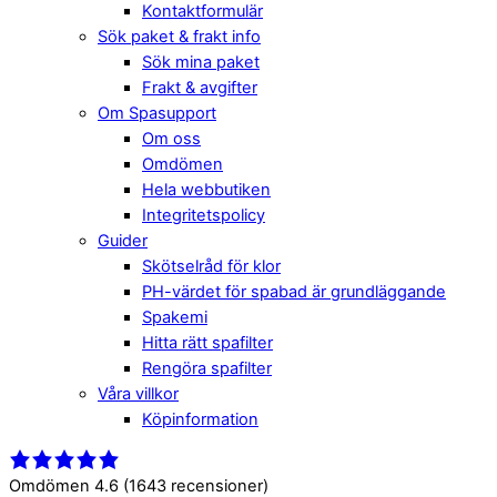
Kontaktformulär
Sök paket & frakt info
Sök mina paket
Frakt & avgifter
Om Spasupport
Om oss
Omdömen
Hela webbutiken
Integritetspolicy
Guider
Skötselråd för klor
PH-värdet för spabad är grundläggande
Spakemi
Hitta rätt spafilter
Rengöra spafilter
Våra villkor
Köpinformation
Close
Menu
Menu
Omdömen 4.6
(1643 recensioner)