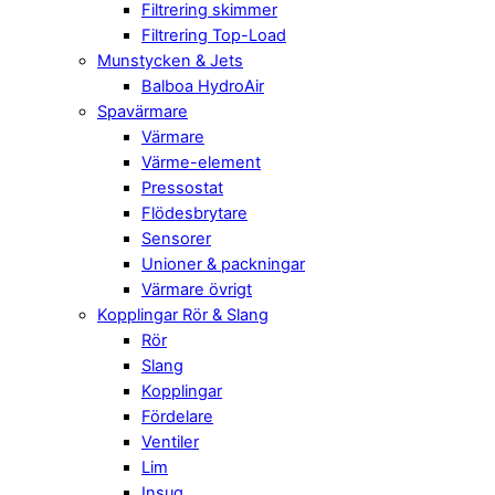
Filtrering skimmer
Filtrering Top-Load
Munstycken & Jets
Balboa HydroAir
Spavärmare
Värmare
Värme-element
Pressostat
Flödesbrytare
Sensorer
Unioner & packningar
Värmare övrigt
Kopplingar Rör & Slang
Rör
Slang
Kopplingar
Fördelare
Ventiler
Lim
Insug