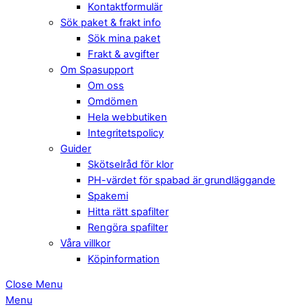
Kontaktformulär
Sök paket & frakt info
Sök mina paket
Frakt & avgifter
Om Spasupport
Om oss
Omdömen
Hela webbutiken
Integritetspolicy
Guider
Skötselråd för klor
PH-värdet för spabad är grundläggande
Spakemi
Hitta rätt spafilter
Rengöra spafilter
Våra villkor
Köpinformation
Close Menu
Menu