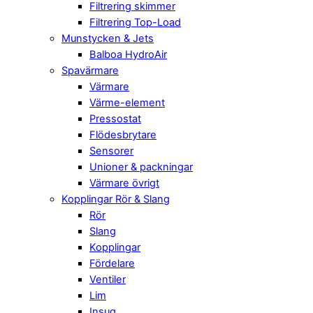
Filtrering skimmer
Filtrering Top-Load
Munstycken & Jets
Balboa HydroAir
Spavärmare
Värmare
Värme-element
Pressostat
Flödesbrytare
Sensorer
Unioner & packningar
Värmare övrigt
Kopplingar Rör & Slang
Rör
Slang
Kopplingar
Fördelare
Ventiler
Lim
Insug