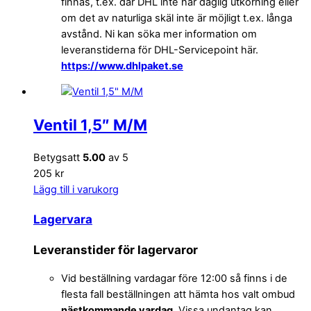
finnas, t.ex. där DHL inte har daglig utkörning eller
om det av naturliga skäl inte är möjligt t.ex. långa
avstånd. Ni kan söka mer information om
leveranstiderna för DHL-Servicepoint här.
https://www.dhlpaket.se
Ventil 1,5″ M/M
Betygsatt
5.00
av 5
205 kr
Lägg till i varukorg
Lagervara
Leveranstider för lagervaror
Vid beställning vardagar före 12:00 så finns i de
flesta fall beställningen att hämta hos valt ombud
nästkommande vardag
. Vissa undantag kan