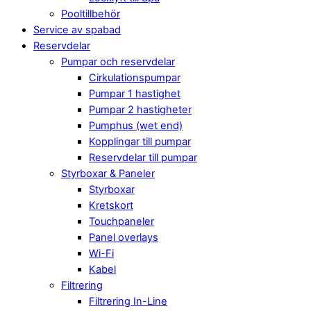
Pooltillbehör
Service av spabad
Reservdelar
Pumpar och reservdelar
Cirkulationspumpar
Pumpar 1 hastighet
Pumpar 2 hastigheter
Pumphus (wet end)
Kopplingar till pumpar
Reservdelar till pumpar
Styrboxar & Paneler
Styrboxar
Kretskort
Touchpaneler
Panel overlays
Wi-Fi
Kabel
Filtrering
Filtrering In-Line