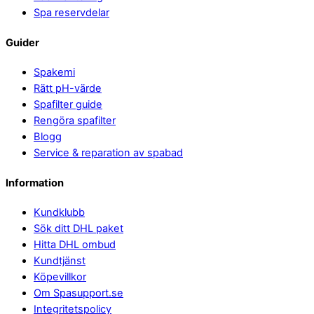
Spa reservdelar
Guider
Spakemi
Rätt pH-värde
Spafilter guide
Rengöra spafilter
Blogg
Service & reparation av spabad
Information
Kundklubb
Sök ditt DHL paket
Hitta DHL ombud
Kundtjänst
Köpevillkor
Om Spasupport.se
Integritetspolicy