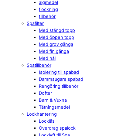
algmedel
flockning
tillbehör
Spafilter
Med stängd topp
Med öppen topp
Med grov gänga
Med fin gänga
Med hål
Spatillbehör
Isolering till spabad
Dammsugare spabad
Rengöring tillbehör
Dofter
Barn & Vuxna
Tätningsmedel
Lockhantering
Locklås
Överdrag spalock
Locklyft till Spa