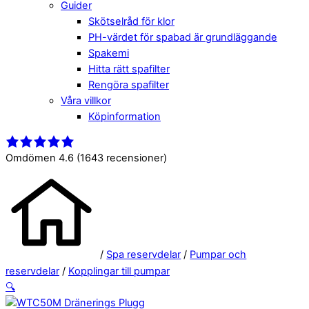
Guider
Skötselråd för klor
PH-värdet för spabad är grundläggande
Spakemi
Hitta rätt spafilter
Rengöra spafilter
Våra villkor
Köpinformation
Close
Menu
Menu
Omdömen 4.6
(1643 recensioner)
/
Spa reservdelar
/
Pumpar och
reservdelar
/
Kopplingar till pumpar
🔍