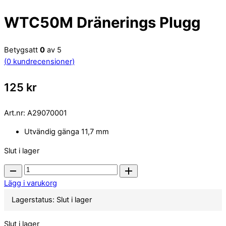
WTC50M Dränerings Plugg
Betygsatt
0
av 5
(
0
kundrecensioner)
125
kr
Art.nr:
A29070001
Utvändig gänga 11,7 mm
Slut i lager
WTC50M
Dränerings
Lägg i varukorg
Plugg
Lagerstatus:
Slut i lager
quantity
Slut i lager