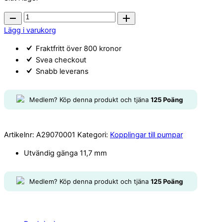
WTC50M
Dränerings
Lägg i varukorg
Plugg
Fraktfritt över 800 kronor
quantity
Svea checkout
Snabb leverans
Medlem? Köp denna produkt och tjäna
125
Poäng
Artikelnr:
A29070001
Kategori:
Kopplingar till pumpar
Utvändig gänga 11,7 mm
Medlem? Köp denna produkt och tjäna
125
Poäng