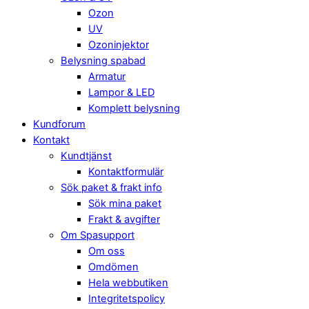
Ozon
UV
Ozoninjektor
Belysning spabad
Armatur
Lampor & LED
Komplett belysning
Kundforum
Kontakt
Kundtjänst
Kontaktformulär
Sök paket & frakt info
Sök mina paket
Frakt & avgifter
Om Spasupport
Om oss
Omdömen
Hela webbutiken
Integritetspolicy