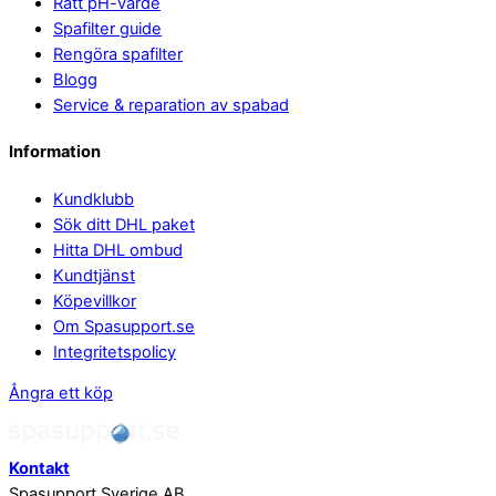
Rätt pH-värde
Spafilter guide
Rengöra spafilter
Blogg
Service & reparation av spabad
Information
Kundklubb
Sök ditt DHL paket
Hitta DHL ombud
Kundtjänst
Köpevillkor
Om Spasupport.se
Integritetspolicy
Ångra ett köp
Kontakt
Spasupport Sverige AB