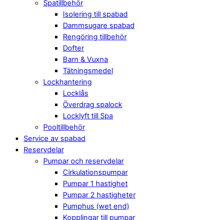
Spatillbehör
Isolering till spabad
Dammsugare spabad
Rengöring tillbehör
Dofter
Barn & Vuxna
Tätningsmedel
Lockhantering
Locklås
Överdrag spalock
Locklyft till Spa
Pooltillbehör
Service av spabad
Reservdelar
Pumpar och reservdelar
Cirkulationspumpar
Pumpar 1 hastighet
Pumpar 2 hastigheter
Pumphus (wet end)
Kopplingar till pumpar