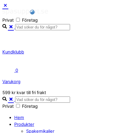
Skip
to
Privat
Företag
content
Kundklubb
0
Varukorg
Close
599 kr kvar till fri frakt
Cart
Privat
Företag
Hem
Produkter
Spakemikalier