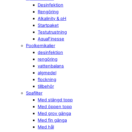
Desinfektion
Rengöring
Alkalinity & pH
Startpaket
Testutrustning
AquaFinesse
Poolkemikalier
desinfektion
rengöring
vattenbalans
algmedel
flockning
tillbehör
Spafilter
Med stängd topp
Med öppen topp
Med grov gänga
Med fin gänga
Med hål