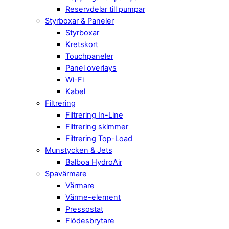
Reservdelar till pumpar
Styrboxar & Paneler
Styrboxar
Kretskort
Touchpaneler
Panel overlays
Wi-Fi
Kabel
Filtrering
Filtrering In-Line
Filtrering skimmer
Filtrering Top-Load
Munstycken & Jets
Balboa HydroAir
Spavärmare
Värmare
Värme-element
Pressostat
Flödesbrytare