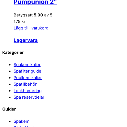
Pumpunion 2″
Betygsatt
5.00
av 5
175 kr
Lägg till i varukorg
Lagervara
Back
Kategorier
To
Spakemikalier
Top
Spafilter guide
Poolkemikalier
Spatillbehör
Lockhantering
Spa reservdelar
Guider
Spakemi