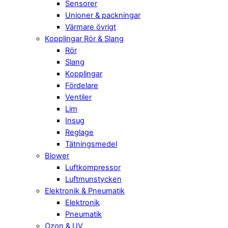
Sensorer
Unioner & packningar
Värmare övrigt
Kopplingar Rör & Slang
Rör
Slang
Kopplingar
Fördelare
Ventiler
Lim
Insug
Reglage
Tätningsmedel
Blower
Luftkompressor
Luftmunstycken
Elektronik & Pneumatik
Elektronik
Pneumatik
Ozon & UV