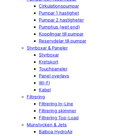
Cirkulationspumpar
Pumpar 1 hastighet
Pumpar 2 hastigheter
Pumphus (wet end)
Kopplingar till pumpar
Reservdelar till pumpar
Styrboxar & Paneler
Styrboxar
Kretskort
Touchpaneler
Panel overlays
Wi-Fi
Kabel
Filtrering
Filtrering In-Line
Filtrering skimmer
Filtrering Top-Load
Munstycken & Jets
Balboa HydroAir