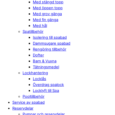
Med stängd topp
Med öppen topp
Med grov gänga
Med fin gänga
Med hål
Spatillbehör
Isolering till spabad
Dammsugare spabad
Rengöring tillbehör
Dofter
Barn & Vuxna
Tätningsmedel
Lockhantering
Locklås
Överdrag spalock
Locklyft till Spa
Pooltillbehör
Service av spabad
Reservdelar
Pumpar och reservdelar