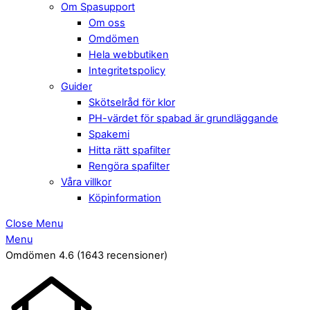
Om Spasupport
Om oss
Omdömen
Hela webbutiken
Integritetspolicy
Guider
Skötselråd för klor
PH-värdet för spabad är grundläggande
Spakemi
Hitta rätt spafilter
Rengöra spafilter
Våra villkor
Köpinformation
Close Menu
Menu
Omdömen 4.6
(1643 recensioner)