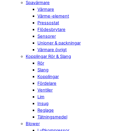
Spavärmare
Värmare
Värme-element
Pressostat
Flödesbrytare
Sensorer
Unioner & packningar
Värmare övrigt
Kopplingar Rör & Slang
Rör
Slang
Kopplingar
Fördelare
Ventiler
Lim
Insug
Reglage
Tätningsmedel
Blower
Luftkompressor