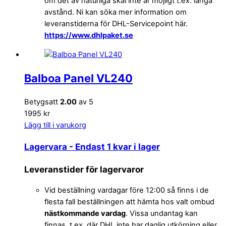
om det av naturliga skäl inte är möjligt t.ex. långa
avstånd. Ni kan söka mer information om
leveranstiderna för DHL-Servicepoint här.
https://www.dhlpaket.se
Balboa Panel VL240
Betygsatt
2.00
av 5
1995 kr
Lägg till i varukorg
Lagervara
- Endast 1 kvar i lager
Leveranstider för lagervaror
Vid beställning vardagar före 12:00 så finns i de
flesta fall beställningen att hämta hos valt ombud
nästkommande vardag
. Vissa undantag kan
finnas, t.ex. där DHL inte har daglig utkörning eller