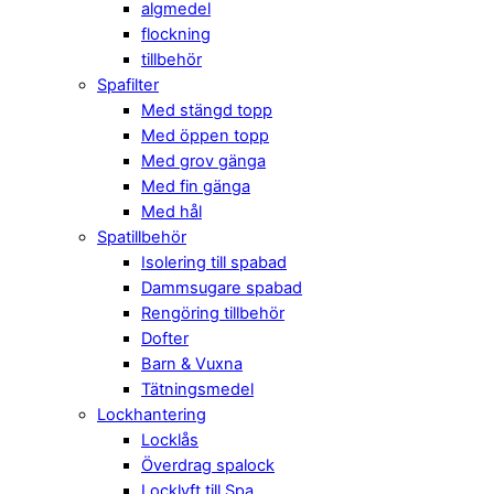
algmedel
flockning
tillbehör
Spafilter
Med stängd topp
Med öppen topp
Med grov gänga
Med fin gänga
Med hål
Spatillbehör
Isolering till spabad
Dammsugare spabad
Rengöring tillbehör
Dofter
Barn & Vuxna
Tätningsmedel
Lockhantering
Locklås
Överdrag spalock
Locklyft till Spa