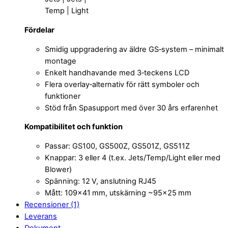
Temp | Light
Fördelar
Smidig uppgradering av äldre GS‑system – minimalt
montage
Enkelt handhavande med 3‑teckens LCD
Flera overlay‑alternativ för rätt symboler och
funktioner
Stöd från Spasupport med över 30 års erfarenhet
Kompatibilitet och funktion
Passar: GS100, GS500Z, GS501Z, GS511Z
Knappar: 3 eller 4 (t.ex. Jets/Temp/Light eller med
Blower)
Spänning: 12 V, anslutning RJ45
Mått: 109×41 mm, utskärning ~95×25 mm
Recensioner (1)
Leverans
Dokument