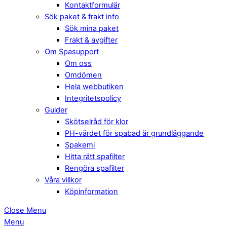
Kontaktformulär
Sök paket & frakt info
Sök mina paket
Frakt & avgifter
Om Spasupport
Om oss
Omdömen
Hela webbutiken
Integritetspolicy
Guider
Skötselråd för klor
PH-värdet för spabad är grundläggande
Spakemi
Hitta rätt spafilter
Rengöra spafilter
Våra villkor
Köpinformation
Close Menu
Menu