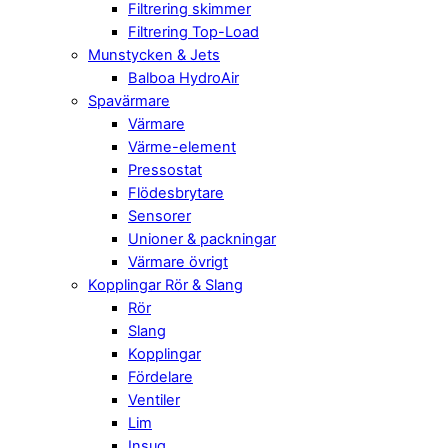
Filtrering skimmer
Filtrering Top-Load
Munstycken & Jets
Balboa HydroAir
Spavärmare
Värmare
Värme-element
Pressostat
Flödesbrytare
Sensorer
Unioner & packningar
Värmare övrigt
Kopplingar Rör & Slang
Rör
Slang
Kopplingar
Fördelare
Ventiler
Lim
Insug