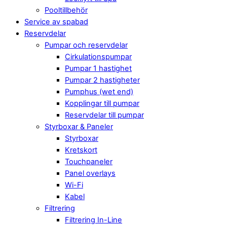
Pooltillbehör
Service av spabad
Reservdelar
Pumpar och reservdelar
Cirkulationspumpar
Pumpar 1 hastighet
Pumpar 2 hastigheter
Pumphus (wet end)
Kopplingar till pumpar
Reservdelar till pumpar
Styrboxar & Paneler
Styrboxar
Kretskort
Touchpaneler
Panel overlays
Wi-Fi
Kabel
Filtrering
Filtrering In-Line