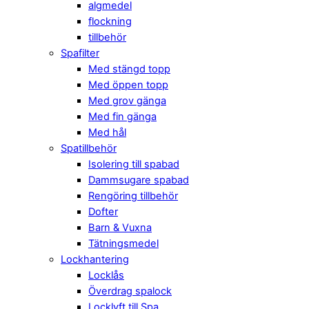
algmedel
flockning
tillbehör
Spafilter
Med stängd topp
Med öppen topp
Med grov gänga
Med fin gänga
Med hål
Spatillbehör
Isolering till spabad
Dammsugare spabad
Rengöring tillbehör
Dofter
Barn & Vuxna
Tätningsmedel
Lockhantering
Locklås
Överdrag spalock
Locklyft till Spa