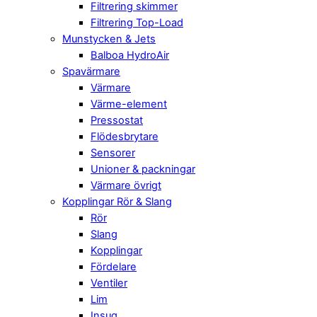
Filtrering skimmer
Filtrering Top-Load
Munstycken & Jets
Balboa HydroAir
Spavärmare
Värmare
Värme-element
Pressostat
Flödesbrytare
Sensorer
Unioner & packningar
Värmare övrigt
Kopplingar Rör & Slang
Rör
Slang
Kopplingar
Fördelare
Ventiler
Lim
Insug