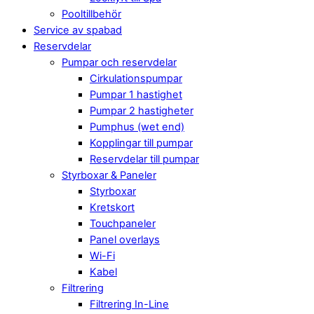
Pooltillbehör
Service av spabad
Reservdelar
Pumpar och reservdelar
Cirkulationspumpar
Pumpar 1 hastighet
Pumpar 2 hastigheter
Pumphus (wet end)
Kopplingar till pumpar
Reservdelar till pumpar
Styrboxar & Paneler
Styrboxar
Kretskort
Touchpaneler
Panel overlays
Wi-Fi
Kabel
Filtrering
Filtrering In-Line