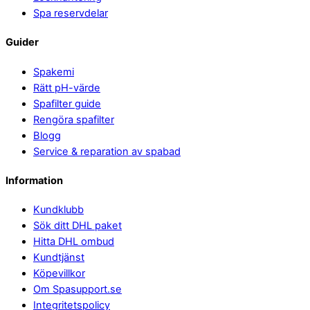
Spa reservdelar
Guider
Spakemi
Rätt pH-värde
Spafilter guide
Rengöra spafilter
Blogg
Service & reparation av spabad
Information
Kundklubb
Sök ditt DHL paket
Hitta DHL ombud
Kundtjänst
Köpevillkor
Om Spasupport.se
Integritetspolicy