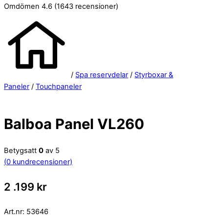
Omdömen 4.6
(1643 recensioner)
/
Spa reservdelar
/
Styrboxar &
Paneler
/
Touchpaneler
Balboa Panel VL260
Betygsatt
0
av 5
(
0
kundrecensioner)
2 .199
kr
Art.nr:
53646