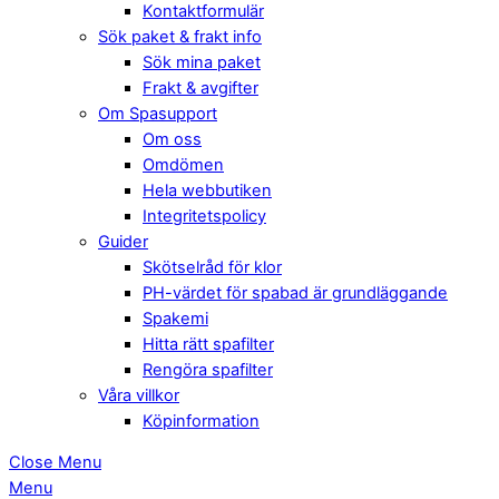
Kontaktformulär
Sök paket & frakt info
Sök mina paket
Frakt & avgifter
Om Spasupport
Om oss
Omdömen
Hela webbutiken
Integritetspolicy
Guider
Skötselråd för klor
PH-värdet för spabad är grundläggande
Spakemi
Hitta rätt spafilter
Rengöra spafilter
Våra villkor
Köpinformation
Close Menu
Menu