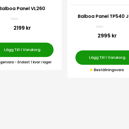
Balboa Panel VL260
Balboa Panel TP540 J
B
2199 kr
e
B
t
2995 kr
e
y
t
g
y
s
g
a
Lägg Till I Varukorg
s
t
a
t
Lägg Till I Varukorg
t
0
agervara
- Endast 1 kvar i lager
t
a
0
v
Beställningsvara
a
5
v
5