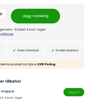
Lägg i varukorg
gervara
- Endast 4 kvar i lager
gående
Svea checkout
Snabb leverans
denna produkt och tjäna
2281
Poäng
ler tillbehör
4 knappar
Lägg till
st 4 kvar i lager