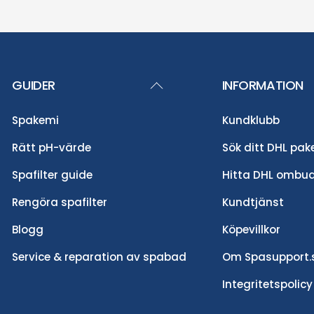
Back
GUIDER
INFORMATION
To
Spakemi
Kundklubb
Top
Rätt pH-värde
Sök ditt DHL pak
Spafilter guide
Hitta DHL ombu
Rengöra spafilter
Kundtjänst
Blogg
Köpevillkor
Service & reparation av spabad
Om Spasupport.
Integritetspolicy