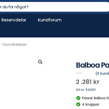
Reservdelar
Kundforum
Dammsugare spabad
PH-värdet för spabad är grundläggande
TOUCHPANELER
/
Balboa Pa
(
0
kund
B
2 .281
kr
e
t
y
Art.nr:
54093
g
s
Passar Balboa 
a
t
4 knappar
t
0