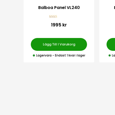
00
Balboa Panel VL240
Bety
1995 kr
gsatt
2.00
av 5
Lägg Till I Varukorg
i lager
Lagervara
- Endast 1 kvar i lager
L