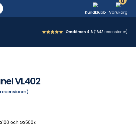
0
Kundklubb
Varukorg
Omdömen 4.6
(1643 recensioner)
nel VL402
recensioner)
GS100 och GS500Z