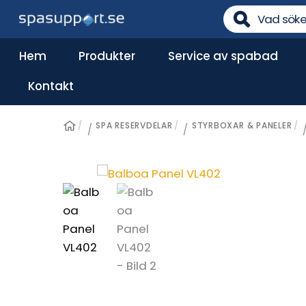
Skip
to
content
Hem
Produkter
Service av spabad
Reservdelar till pumpar
Kontakt
SPA RESERVDELAR
STYRBOXAR & PANELER
/
/