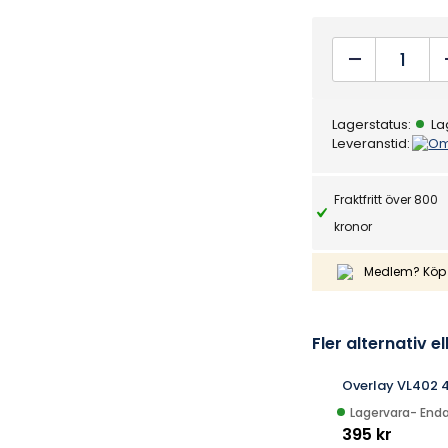
a
v
5
Balboa
Panel
VL402
Lagerstatus:
La
quantity
Leveranstid:
Om
Fraktfritt över 800
kronor
Medlem? Köp 
Fler alternativ el
Overlay VL402 
Lagervara
- Enda
395 kr