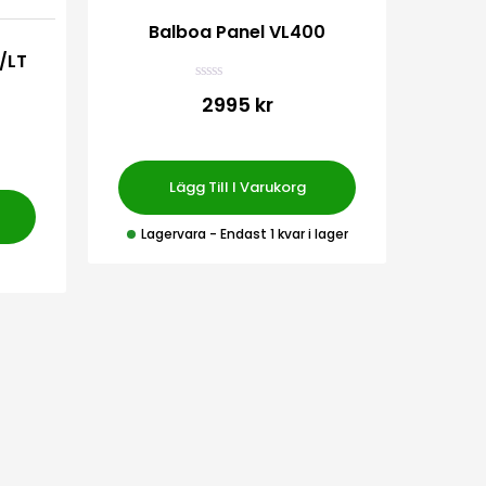
Balboa Panel VL400
/LT
Balbo
B
2995 kr
e
t
y
g
s
a
Lägg Till I Varukorg
t
t
0
Lagervara
- Endast 1 kvar i lager
a
v
5