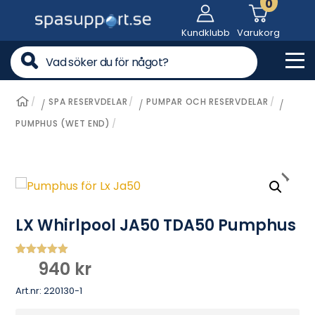
0
Skip
to
Kundklubb
Varukorg
content
Me
SPA RESERVDELAR
PUMPAR OCH RESERVDELAR
/
/
/
PUMPHUS (WET END)
LX Whirlpool JA50 TDA50 Pumphus
940
kr
Betygsatt
2
5.00
av 5
baserat på
Art.nr:
220130-1
kundrecens
ioner