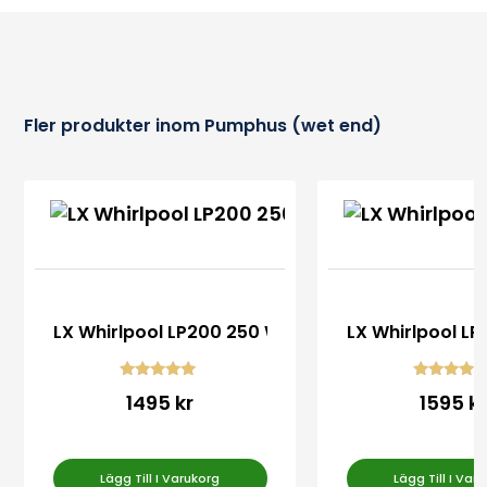
Fler produkter inom Pumphus (wet end)
LX Whirlpool LP200 250 WP200 250 Pumphus
LX Whirlpool 
Betygsatt
Betygsatt
1495 kr
1595 k
4.83
5.00
av 5
av 5
Lägg Till I Varukorg
Lägg Till I Var