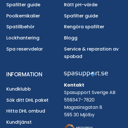
Spafilter guide
Rätt pH-värde
Poolkemikalier
Spafilter guide
Spatillbehör
Rengöra spafilter
Lockhantering
Blogg
Spa reservdelar
Service & reparation av
spabad
INFORMATION
Kontakt
Kundklubb
Spasupport Sverige AB
559347-7820
Sök ditt DHL paket
Magasinsgatan 8
Hitta DHL ombud
595 30 Mjölby
Kundtjänst