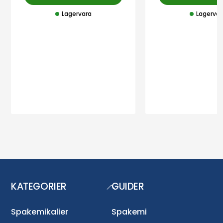
Lagervara
Lagervar
KATEGORIER
GUIDER
Back
To
Top
Spakemikalier
Spakemi