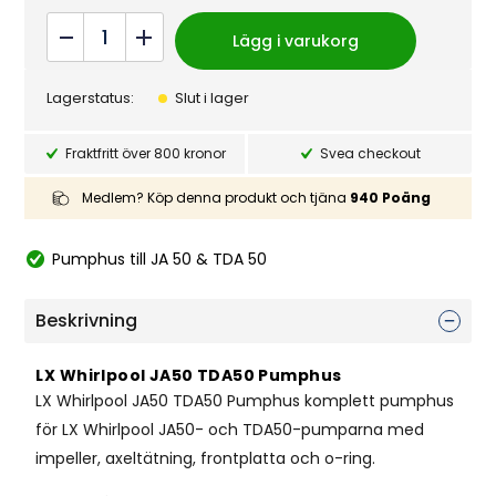
LX
Lägg i varukorg
Whirlpool
JA50
Lagerstatus:
Slut i lager
TDA50
Pumphus
Fraktfritt över 800 kronor
Svea checkout
quantity
Medlem? Köp denna produkt och tjäna
940
Poäng
Pumphus till JA 50 & TDA 50
Beskrivning
LX Whirlpool JA50 TDA50 Pumphus
LX Whirlpool JA50 TDA50 Pumphus komplett pumphus
för LX Whirlpool JA50- och TDA50-pumparna med
impeller, axeltätning, frontplatta och o-ring.