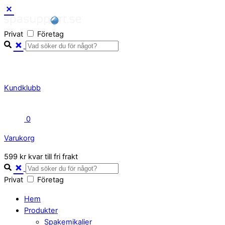
Skip
to
Privat
Företag
content
Kundklubb
0
Varukorg
Close
599 kr kvar till fri frakt
Cart
Privat
Företag
Hem
Produkter
Spakemikalier