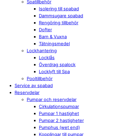
Spatillbehör
Isolering till spabad
Dammsugare spabad
Rengöring tillbehör
Dofter
Barn & Vuxna
Tätningsmedel
Lockhantering
Locklås
Överdrag spalock
Locklyft till Spa
Pooltillbehör
Service av spabad
Reservdelar
Pumpar och reservdelar
Cirkulationspumpar
Pumpar 1 hastighet
Pumpar 2 hastigheter
Pumphus (wet end)
Kopplingar till pumpar