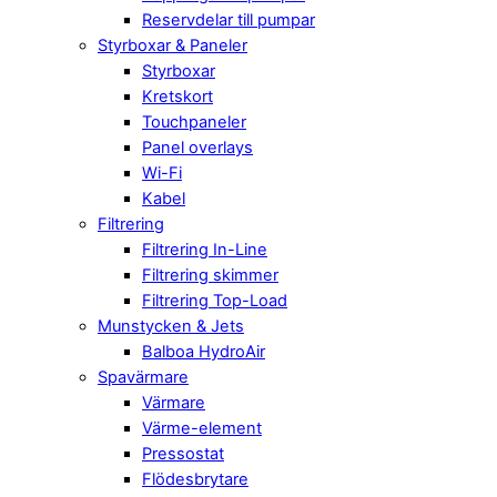
Reservdelar till pumpar
Styrboxar & Paneler
Styrboxar
Kretskort
Touchpaneler
Panel overlays
Wi-Fi
Kabel
Filtrering
Filtrering In-Line
Filtrering skimmer
Filtrering Top-Load
Munstycken & Jets
Balboa HydroAir
Spavärmare
Värmare
Värme-element
Pressostat
Flödesbrytare