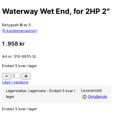
Waterway Wet End, for 2HP 2″
Betygsatt
0
av 5
(
0
kundrecensioner)
1 .958
kr
Art.nr:
310-6970-SL
Endast 5 kvar i lager
Waterway
Wet
Lägg i varukorg
End,
Leveranstid:
Lagerstatus:
Lagervara
- Endast 5 kvar i
for
lager
Omgående
2HP
2"
Endast 5 kvar i lager
quantity