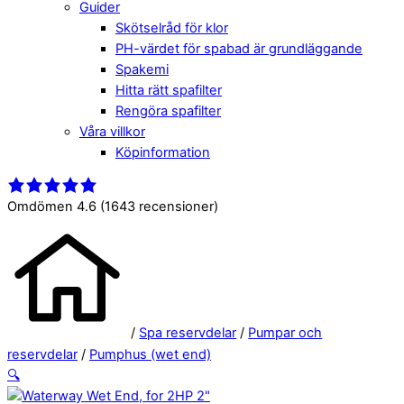
Guider
Skötselråd för klor
PH-värdet för spabad är grundläggande
Spakemi
Hitta rätt spafilter
Rengöra spafilter
Våra villkor
Köpinformation
Close
Menu
Menu
Omdömen 4.6
(1643 recensioner)
/
Spa reservdelar
/
Pumpar och
reservdelar
/
Pumphus (wet end)
🔍