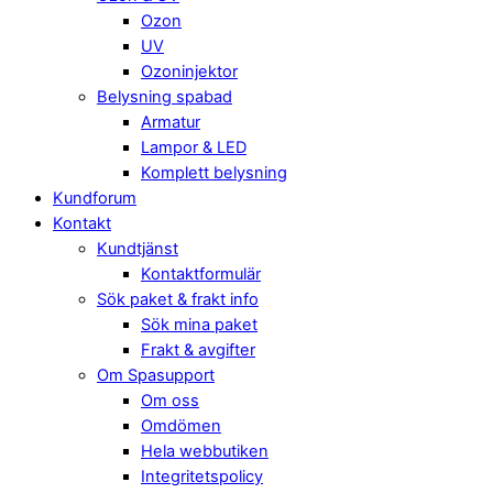
Ozon
UV
Ozoninjektor
Belysning spabad
Armatur
Lampor & LED
Komplett belysning
Kundforum
Kontakt
Kundtjänst
Kontaktformulär
Sök paket & frakt info
Sök mina paket
Frakt & avgifter
Om Spasupport
Om oss
Omdömen
Hela webbutiken
Integritetspolicy