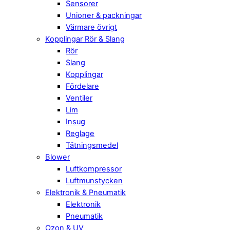
Sensorer
Unioner & packningar
Värmare övrigt
Kopplingar Rör & Slang
Rör
Slang
Kopplingar
Fördelare
Ventiler
Lim
Insug
Reglage
Tätningsmedel
Blower
Luftkompressor
Luftmunstycken
Elektronik & Pneumatik
Elektronik
Pneumatik
Ozon & UV