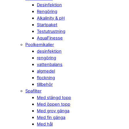
Desinfektion
Rengöring
Alkalinity & pH
Startpaket
Testutrustning
AquaFinesse
Poolkemikalier
desinfektion
rengöring
vattenbalans
algmedel
flockning
tillbehör
Spafilter
Med stängd topp
Med öppen topp
Med grov gänga
Med fin gänga
Med hål