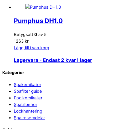
Pumphus DH1.0
Betygsatt
0
av 5
1263 kr
Lägg till i varukorg
Lagervara
- Endast 2 kvar i lager
Back
Kategorier
To
Spakemikalier
Top
Spafilter guide
Poolkemikalier
Spatillbehör
Lockhantering
Spa reservdelar