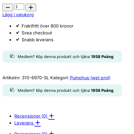
Waterway
Wet
Lägg i varukorg
End,
Fraktfritt över 800 kronor
for
Svea checkout
2HP
Snabb leverans
2"
quantity
Medlem? Köp denna produkt och tjäna
1958
Poäng
Artikelnr:
310-6970-SL
Kategori:
Pumphus (wet end)
Medlem? Köp denna produkt och tjäna
1958
Poäng
Recensioner (0)
Leverans