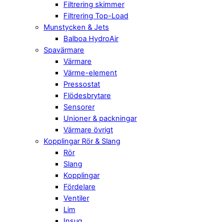
Filtrering skimmer
Filtrering Top-Load
Munstycken & Jets
Balboa HydroAir
Spavärmare
Värmare
Värme-element
Pressostat
Flödesbrytare
Sensorer
Unioner & packningar
Värmare övrigt
Kopplingar Rör & Slang
Rör
Slang
Kopplingar
Fördelare
Ventiler
Lim
Insug