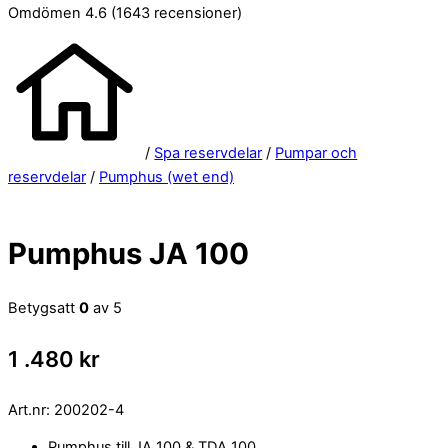
Omdömen 4.6
(1643 recensioner)
/
Spa reservdelar
/
Pumpar och
reservdelar
/
Pumphus (wet end)
Pumphus JA 100
Betygsatt
0
av 5
1 .480
kr
Art.nr:
200202-4
Pumphus till JA 100 & TDA 100