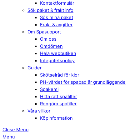
Kontaktformulär
Sök paket & frakt info
Sök mina paket
Frakt & avgifter
Om Spasupport
Om oss
Omdömen
Hela webbutiken
Integritetspolicy
Guider
Skötselråd för klor
PH-värdet för spabad är grundläggande
Spakemi
Hitta rätt spafilter
Rengöra spafilter
Våra villkor
Köpinformation
Close Menu
Menu