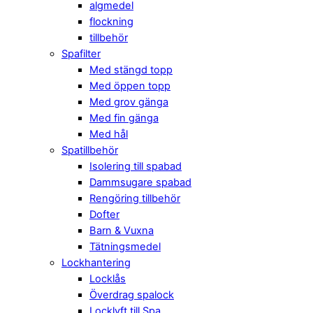
algmedel
flockning
tillbehör
Spafilter
Med stängd topp
Med öppen topp
Med grov gänga
Med fin gänga
Med hål
Spatillbehör
Isolering till spabad
Dammsugare spabad
Rengöring tillbehör
Dofter
Barn & Vuxna
Tätningsmedel
Lockhantering
Locklås
Överdrag spalock
Locklyft till Spa