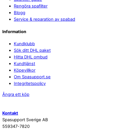
Rengöra spafilter
Blogg
Service & reparation av spabad
Information
Kundklubb
Sök ditt DHL paket
Hitta DHL ombud
Kundtjänst
Köpevillkor
Om Spasupport.se
Integritetspolicy
Ångra ett köp
Kontakt
Spasupport Sverige AB
559347-7820