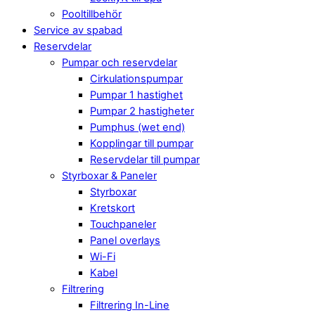
Pooltillbehör
Service av spabad
Reservdelar
Pumpar och reservdelar
Cirkulationspumpar
Pumpar 1 hastighet
Pumpar 2 hastigheter
Pumphus (wet end)
Kopplingar till pumpar
Reservdelar till pumpar
Styrboxar & Paneler
Styrboxar
Kretskort
Touchpaneler
Panel overlays
Wi-Fi
Kabel
Filtrering
Filtrering In-Line