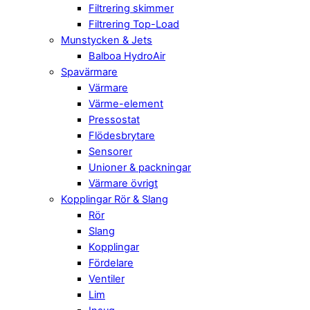
Filtrering skimmer
Filtrering Top-Load
Munstycken & Jets
Balboa HydroAir
Spavärmare
Värmare
Värme-element
Pressostat
Flödesbrytare
Sensorer
Unioner & packningar
Värmare övrigt
Kopplingar Rör & Slang
Rör
Slang
Kopplingar
Fördelare
Ventiler
Lim