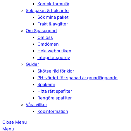
Kontaktformulär
Sök paket & frakt info
Sök mina paket
Frakt & avgifter
Om Spasupport
Om oss
Omdömen
Hela webbutiken
Integritetspolicy
Guider
Skötselråd för klor
PH-värdet för spabad är grundläggande
Spakemi
Hitta rätt spafilter
Rengöra spafilter
Våra villkor
Köpinformation
Close Menu
Menu