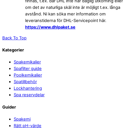
finnas, t.ex. där DHL inte har daglig utkörning eller
om det av naturliga skäl inte är möjligt t.ex. långa
avstånd. Ni kan söka mer information om
leveranstiderna för DHL-Servicepoint här.
https://www.dhlpaket.se
Back To Top
Kategorier
Spakemikalier
Spafilter guide
Poolkemikalier
Spatillbehör
Lockhantering
Spa reservdelar
Guider
Spakemi
Rätt pH-värde