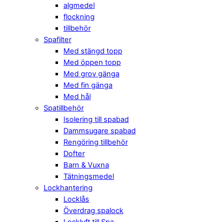
algmedel
flockning
tillbehör
Spafilter
Med stängd topp
Med öppen topp
Med grov gänga
Med fin gänga
Med hål
Spatillbehör
Isolering till spabad
Dammsugare spabad
Rengöring tillbehör
Dofter
Barn & Vuxna
Tätningsmedel
Lockhantering
Locklås
Överdrag spalock
Locklyft till Spa