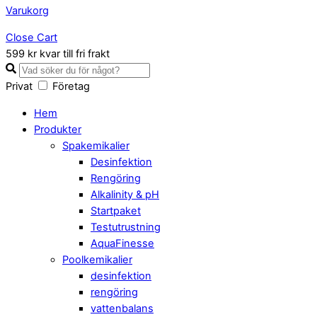
Varukorg
Close Cart
599 kr kvar till fri frakt
Privat
Företag
Hem
Produkter
Spakemikalier
Desinfektion
Rengöring
Alkalinity & pH
Startpaket
Testutrustning
AquaFinesse
Poolkemikalier
desinfektion
rengöring
vattenbalans