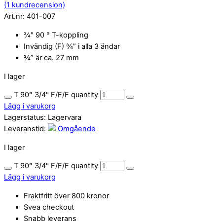
(
1
kundrecension)
Art.nr:
401-007
¾″ 90 ° T-koppling
Invändig (F) ¾” i alla 3 ändar
¾” är ca. 27 mm
I lager
T 90° 3/4" F/F/F quantity
Lägg i varukorg
Lagerstatus:
Lagervara
Leveranstid:
Omgående
I lager
T 90° 3/4" F/F/F quantity
Lägg i varukorg
Fraktfritt över 800 kronor
Svea checkout
Snabb leverans