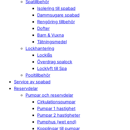
Spatillbehör
Isolering till spabad
Dammsugare spabad
Rengöring tillbehör
Dofter
Barn & Vuxna
Tätningsmedel
Lockhantering
Locklås
Överdrag spalock
Locklyft till Spa
Pooltillbehör
Service av spabad
Reservdelar
Pumpar och reservdelar
Cirkulationspumpar
Pumpar 1 hastighet
Pumpar 2 hastigheter
Pumphus (wet end)
Kopplingar till pumpar