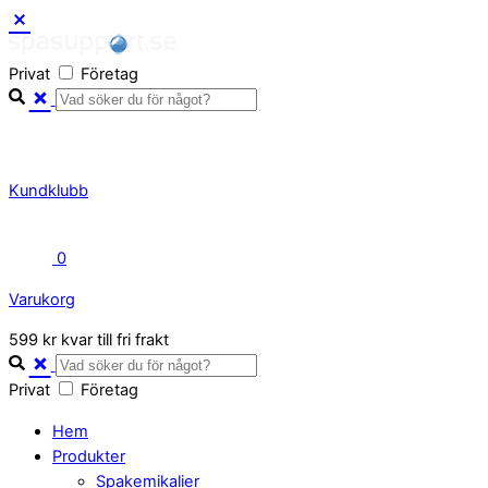
Skip
to
Privat
Företag
content
Kundklubb
0
Varukorg
Close
599 kr kvar till fri frakt
Cart
Privat
Företag
Hem
Produkter
Spakemikalier