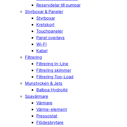
Reservdelar till pumpar
Styrboxar & Paneler
Styrboxar
Kretskort
Touchpaneler
Panel overlays
Wi-Fi
Kabel
Filtrering
Filtrering In-Line
Filtrering skimmer
Filtrering Top-Load
Munstycken & Jets
Balboa HydroAir
Spavärmare
Värmare
Värme-element
Pressostat
Flödesbrytare