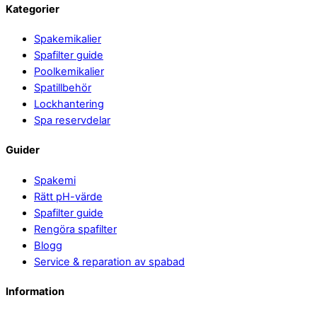
Back
Kategorier
To
Spakemikalier
Top
Spafilter guide
Poolkemikalier
Spatillbehör
Lockhantering
Spa reservdelar
Guider
Spakemi
Rätt pH-värde
Spafilter guide
Rengöra spafilter
Blogg
Service & reparation av spabad
Information