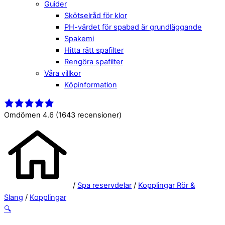
Guider
Skötselråd för klor
PH-värdet för spabad är grundläggande
Spakemi
Hitta rätt spafilter
Rengöra spafilter
Våra villkor
Köpinformation
Close
Menu
Menu
Omdömen 4.6
(1643 recensioner)
/
Spa reservdelar
/
Kopplingar Rör &
Slang
/
Kopplingar
🔍