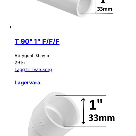
T 90° 1″ F/F/F
Betygsatt
0
av 5
29 kr
Lägg till i varukorg
Lagervara