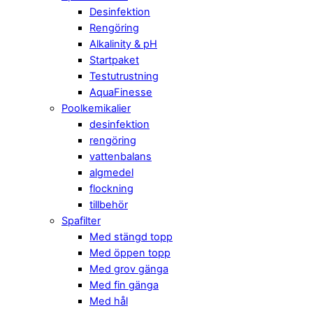
Desinfektion
Rengöring
Alkalinity & pH
Startpaket
Testutrustning
AquaFinesse
Poolkemikalier
desinfektion
rengöring
vattenbalans
algmedel
flockning
tillbehör
Spafilter
Med stängd topp
Med öppen topp
Med grov gänga
Med fin gänga
Med hål