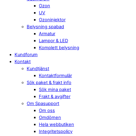
Ozon
UV
Ozoninjektor
Belysning spabad
Armatur
Lampor & LED
Komplett belysning
Kundforum
Kontakt
Kundtjänst
Kontaktformulär
Sök paket & frakt info
Sök mina paket
Frakt & avgifter
Om Spasupport
Om oss
Omdömen
Hela webbutiken
Integritetspolicy