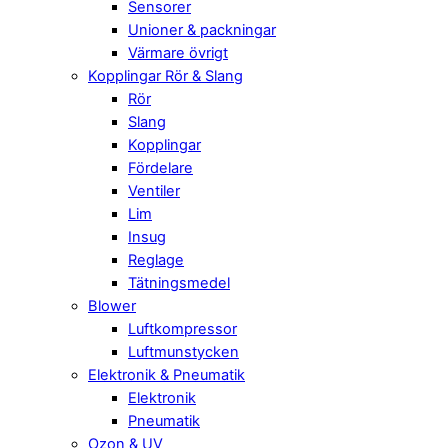
Sensorer
Unioner & packningar
Värmare övrigt
Kopplingar Rör & Slang
Rör
Slang
Kopplingar
Fördelare
Ventiler
Lim
Insug
Reglage
Tätningsmedel
Blower
Luftkompressor
Luftmunstycken
Elektronik & Pneumatik
Elektronik
Pneumatik
Ozon & UV