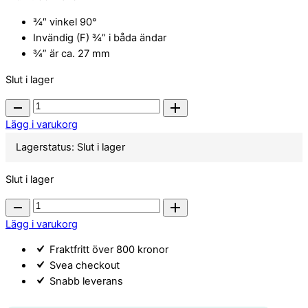
¾″ vinkel 90°
Invändig (F) ¾” i båda ändar
¾” är ca. 27 mm
Slut i lager
Waterway
3/4
Lägg i varukorg
tum
Lagerstatus:
Slut i lager
metrisk
slangadapter
Slut i lager
quantity
Waterway
3/4
Lägg i varukorg
tum
Fraktfritt över 800 kronor
metrisk
Svea checkout
slangadapter
Snabb leverans
quantity