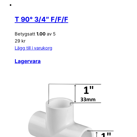
T 90° 3/4″ F/F/F
Betygsatt
1.00
av 5
29 kr
Lägg till i varukorg
Lagervara