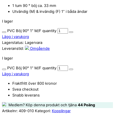
1 tum 90 ° böj ca. 33 mm
Utvändig (M) & invändig (F) 1” i båda ändar
I lager
PVC Böj 90° 1" M/F quantity
Lägg i varukorg
Lagerstatus:
Lagervara
Leveranstid:
Omgående
I lager
PVC Böj 90° 1" M/F quantity
Lägg i varukorg
Fraktfritt över 800 kronor
Svea checkout
Snabb leverans
Medlem? Köp denna produkt och tjäna
44
Poäng
Artikelnr:
409-010
Kategori:
Kopplingar