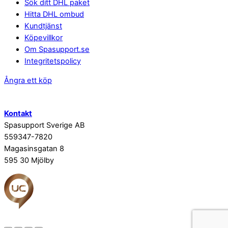
Sök ditt DHL paket
Hitta DHL ombud
Kundtjänst
Köpevillkor
Om Spasupport.se
Integritetspolicy
Ångra ett köp
Kontakt
Spasupport Sverige AB
559347-7820
Magasinsgatan 8
595 30 Mjölby