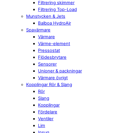
Filtrering skimmer
Filtrering Top-Load
Munstycken & Jets
Balboa HydroAir
Spavärmare
Värmare
Värme-element
Pressostat
Flödesbrytare
Sensorer
Unioner & packningar
Värmare övrigt
Kopplingar Rör & Slang
Rör
Slang
Kopplingar
Fördelare
Ventiler
Lim
Insug