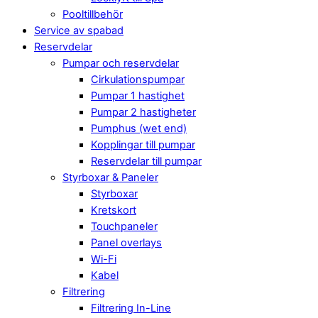
Pooltillbehör
Service av spabad
Reservdelar
Pumpar och reservdelar
Cirkulationspumpar
Pumpar 1 hastighet
Pumpar 2 hastigheter
Pumphus (wet end)
Kopplingar till pumpar
Reservdelar till pumpar
Styrboxar & Paneler
Styrboxar
Kretskort
Touchpaneler
Panel overlays
Wi-Fi
Kabel
Filtrering
Filtrering In-Line