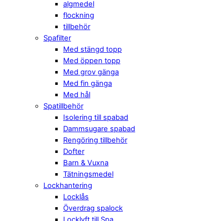
algmedel
flockning
tillbehör
Spafilter
Med stängd topp
Med öppen topp
Med grov gänga
Med fin gänga
Med hål
Spatillbehör
Isolering till spabad
Dammsugare spabad
Rengöring tillbehör
Dofter
Barn & Vuxna
Tätningsmedel
Lockhantering
Locklås
Överdrag spalock
Locklyft till Spa