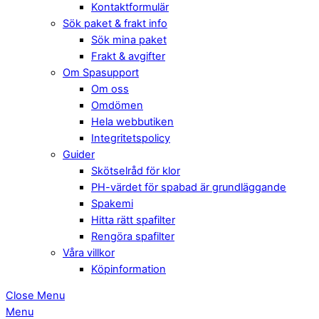
Kontaktformulär
Sök paket & frakt info
Sök mina paket
Frakt & avgifter
Om Spasupport
Om oss
Omdömen
Hela webbutiken
Integritetspolicy
Guider
Skötselråd för klor
PH-värdet för spabad är grundläggande
Spakemi
Hitta rätt spafilter
Rengöra spafilter
Våra villkor
Köpinformation
Close Menu
Menu