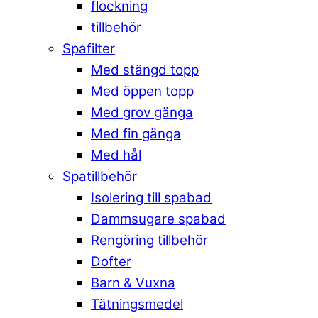
flockning
tillbehör
Spafilter
Med stängd topp
Med öppen topp
Med grov gänga
Med fin gänga
Med hål
Spatillbehör
Isolering till spabad
Dammsugare spabad
Rengöring tillbehör
Dofter
Barn & Vuxna
Tätningsmedel