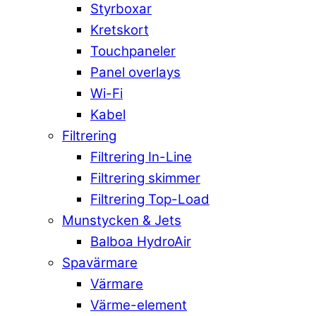
Styrboxar
Kretskort
Touchpaneler
Panel overlays
Wi-Fi
Kabel
Filtrering
Filtrering In-Line
Filtrering skimmer
Filtrering Top-Load
Munstycken & Jets
Balboa HydroAir
Spavärmare
Värmare
Värme-element