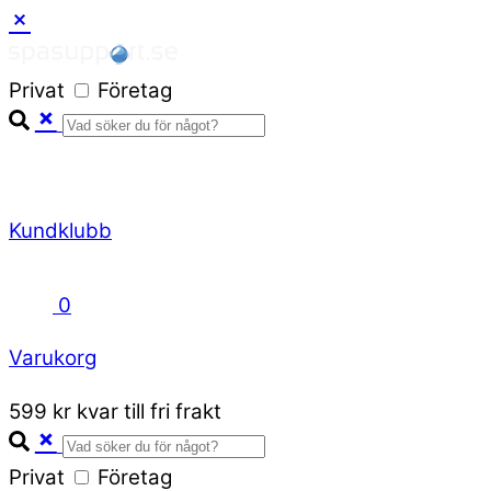
Skip
to
Privat
Företag
content
Kundklubb
0
Varukorg
Close
599 kr kvar till fri frakt
Cart
Privat
Företag