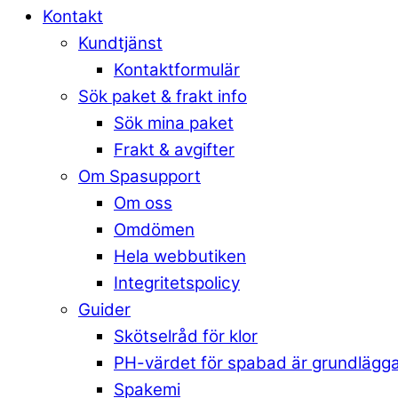
Kontakt
Kundtjänst
Kontaktformulär
Sök paket & frakt info
Sök mina paket
Frakt & avgifter
Om Spasupport
Om oss
Omdömen
Hela webbutiken
Integritetspolicy
Guider
Skötselråd för klor
PH-värdet för spabad är grundlägg
Spakemi