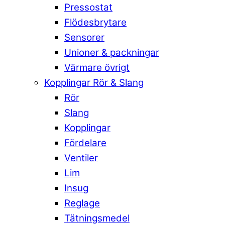
Pressostat
Flödesbrytare
Sensorer
Unioner & packningar
Värmare övrigt
Kopplingar Rör & Slang
Rör
Slang
Kopplingar
Fördelare
Ventiler
Lim
Insug
Reglage
Tätningsmedel