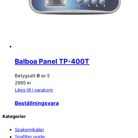
Balboa Panel TP-400T
Betygsatt
0
av 5
2995 kr
Lägg till i varukorg
Beställningsvara
Back
Kategorier
To
Spakemikalier
Top
Spafilter guide