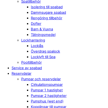
Spatillbehör
Isolering till spabad
Dammsugare spabad
Rengöring tillbehör
Dofter
Barn & Vuxna
Tätningsmedel
Lockhantering
Locklås
Överdrag spalock
Locklyft till Spa
Pooltillbehör
Service av spabad
Reservdelar
Pumpar och reservdelar
Cirkulationspumpar
Pumpar 1 hastighet
Pumpar 2 hastigheter
Pumphus (wet end)
Kopplingar till pumpar