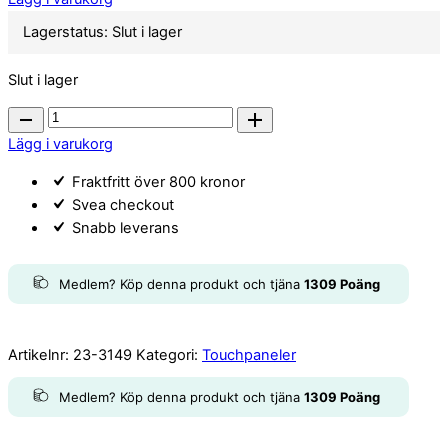
panel
Lagerstatus:
Slut i lager
quantity
Slut i lager
3
funktions
Lägg i varukorg
panel
Fraktfritt över 800 kronor
quantity
Svea checkout
Snabb leverans
Medlem? Köp denna produkt och tjäna
1309
Poäng
Artikelnr:
23-3149
Kategori:
Touchpaneler
Medlem? Köp denna produkt och tjäna
1309
Poäng