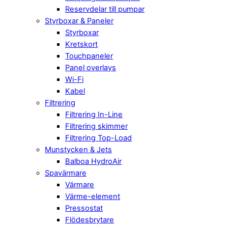
Reservdelar till pumpar
Styrboxar & Paneler
Styrboxar
Kretskort
Touchpaneler
Panel overlays
Wi-Fi
Kabel
Filtrering
Filtrering In-Line
Filtrering skimmer
Filtrering Top-Load
Munstycken & Jets
Balboa HydroAir
Spavärmare
Värmare
Värme-element
Pressostat
Flödesbrytare