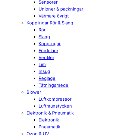
Sensorer
Unioner & packningar
Värmare övrigt
Kopplingar Rör & Slang
Rör
Slang
Kopplingar
Fördelare
Ventiler
Lim
Insug
Reglage
Tätningsmedel
Blower
Luftkompressor
Luftmunstycken
Elektronik & Pneumatik
Elektronik
Pneumatik
Ozon & UV