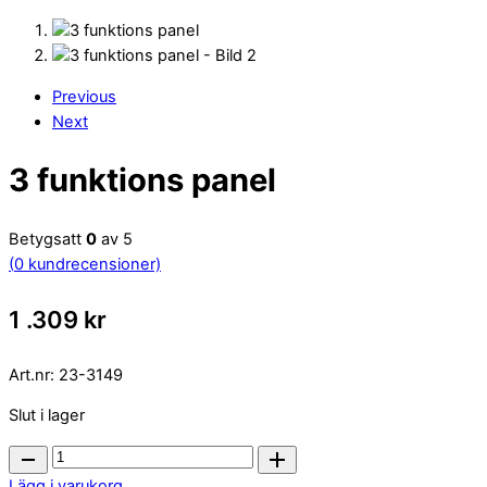
Previous
Next
3 funktions panel
Betygsatt
0
av 5
(
0
kundrecensioner)
1 .309
kr
Art.nr:
23-3149
Slut i lager
3
funktions
Lägg i varukorg