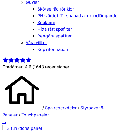
Guider
Skötselråd för klor
PH-värdet för spabad är grundläggande
Spakemi
Hitta rätt spafilter
Rengöra spafilter
Våra villkor
Köpinformation
Close
Menu
Menu
Omdömen 4.6
(1643 recensioner)
/
Spa reservdelar
/
Styrboxar &
Paneler
/
Touchpaneler
🔍