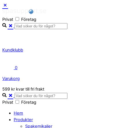
Skip
to
Privat
Företag
content
Kundklubb
0
Varukorg
Close
599 kr kvar till fri frakt
Cart
Privat
Företag
Hem
Produkter
Spakemikalier