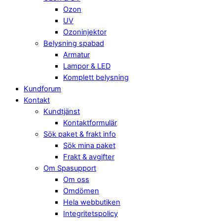
Ozon
UV
Ozoninjektor
Belysning spabad
Armatur
Lampor & LED
Komplett belysning
Kundforum
Kontakt
Kundtjänst
Kontaktformulär
Sök paket & frakt info
Sök mina paket
Frakt & avgifter
Om Spasupport
Om oss
Omdömen
Hela webbutiken
Integritetspolicy