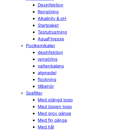
Desinfektion
Rengöring
Alkalinity & pH
Startpaket
Testutrustning
AquaFinesse
Poolkemikalier
desinfektion
rengöring
vattenbalans
algmedel
flockning
tillbehör
Spafilter
Med stängd topp
Med öppen topp
Med grov gänga
Med fin gänga
Med hål