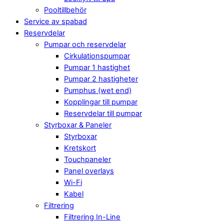
Pooltillbehör
Service av spabad
Reservdelar
Pumpar och reservdelar
Cirkulationspumpar
Pumpar 1 hastighet
Pumpar 2 hastigheter
Pumphus (wet end)
Kopplingar till pumpar
Reservdelar till pumpar
Styrboxar & Paneler
Styrboxar
Kretskort
Touchpaneler
Panel overlays
Wi-Fi
Kabel
Filtrering
Filtrering In-Line