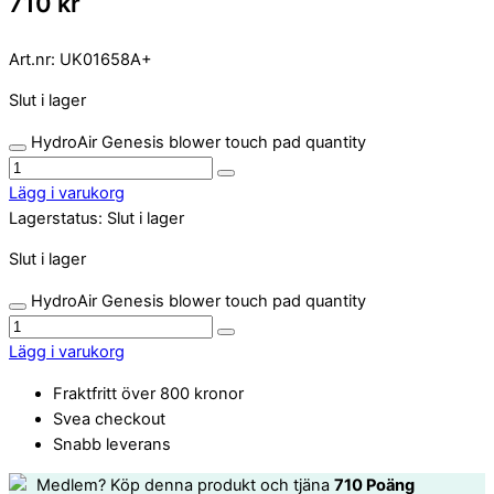
710
kr
Art.nr:
UK01658A+
Slut i lager
HydroAir Genesis blower touch pad quantity
Lägg i varukorg
Lagerstatus:
Slut i lager
Slut i lager
HydroAir Genesis blower touch pad quantity
Lägg i varukorg
Fraktfritt över 800 kronor
Svea checkout
Snabb leverans
Medlem? Köp denna produkt och tjäna
710
Poäng