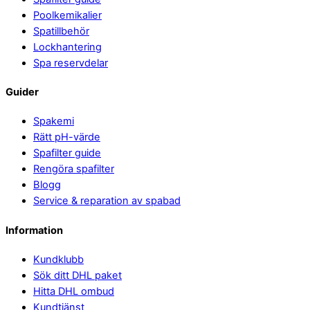
Poolkemikalier
Spatillbehör
Lockhantering
Spa reservdelar
Guider
Spakemi
Rätt pH-värde
Spafilter guide
Rengöra spafilter
Blogg
Service & reparation av spabad
Information
Kundklubb
Sök ditt DHL paket
Hitta DHL ombud
Kundtjänst