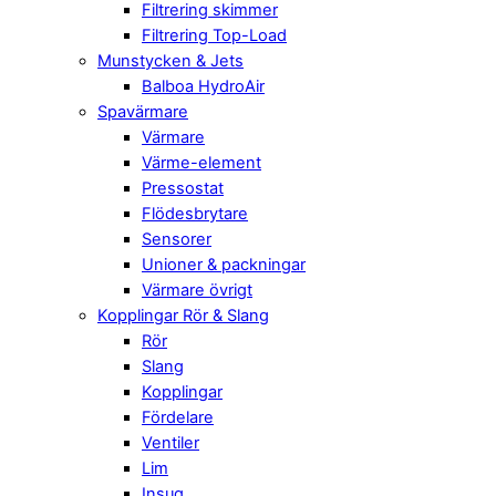
Filtrering skimmer
Filtrering Top-Load
Munstycken & Jets
Balboa HydroAir
Spavärmare
Värmare
Värme-element
Pressostat
Flödesbrytare
Sensorer
Unioner & packningar
Värmare övrigt
Kopplingar Rör & Slang
Rör
Slang
Kopplingar
Fördelare
Ventiler
Lim
Insug