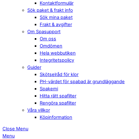
Kontaktformulär
Sök paket & frakt info
Sök mina paket
Frakt & avgifter
Om Spasupport
Om oss
Omdömen
Hela webbutiken
Integritetspolicy
Guider
Skötselråd för klor
PH-värdet för spabad är grundläggande
Spakemi
Hitta rätt spafilter
Rengöra spafilter
Våra villkor
Köpinformation
Close Menu
Menu