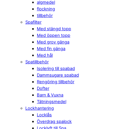
algmedel
flockning
tillbehör
Spafilter
Med stängd topp
Med öppen topp
Med grov gänga
Med fin gänga
Med hål
Spatillbehör
Isolering till spabad
Dammsugare spabad
Rengöring tillbehör
Dofter
Barn & Vuxna
Tätningsmedel
Lockhantering
Locklås
Överdrag spalock
Locklyft till Spa