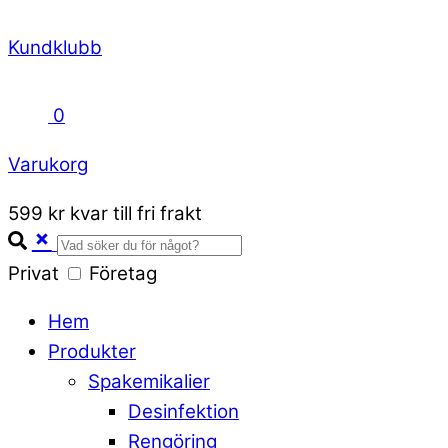
Kundklubb
0
Varukorg
Close
599 kr kvar till fri frakt
Cart
Privat
Företag
Hem
Produkter
Spakemikalier
Desinfektion
Rengöring