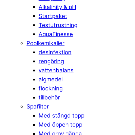
Alkalinity & pH
Startpaket
Testutrustning
AquaFinesse
Poolkemikalier
desinfektion
rengöring
vattenbalans
algmedel
flockning
tillbehör
Spafilter
Med stängd topp
Med öppen topp
Med grov gänga