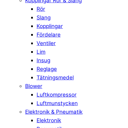
Kopplingar Rör & Slang
Rör
Slang
Kopplingar
Fördelare
Ventiler
Lim
Insug
Reglage
Tätningsmedel
Blower
Luftkompressor
Luftmunstycken
Elektronik & Pneumatik
Elektronik