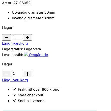
Art.nr:
27-06052
Utvändig diameter 50mm
Invändig diameter 32mm
I lager
PVC
Adapter
Lägg i varukorg
50
Lagerstatus:
Lagervara
x
Leveranstid:
Omgående
32
I lager
mm
quantity
PVC
Adapter
Lägg i varukorg
50
Fraktfritt över 800 kronor
x
Svea checkout
32
Snabb leverans
mm
quantity