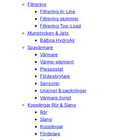
Filtrering
Filtrering In-Line
Filtrering skimmer
Filtrering Top-Load
Munstycken & Jets
Balboa HydroAir
Spavärmare
Värmare
Värme-element
Pressostat
Flödesbrytare
Sensorer
Unioner & packningar
Värmare övrigt
Kopplingar Rör & Slang
Rör
Slang
Kopplingar
Fördelare