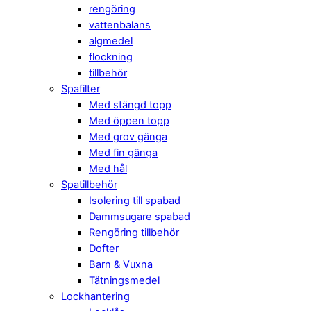
rengöring
vattenbalans
algmedel
flockning
tillbehör
Spafilter
Med stängd topp
Med öppen topp
Med grov gänga
Med fin gänga
Med hål
Spatillbehör
Isolering till spabad
Dammsugare spabad
Rengöring tillbehör
Dofter
Barn & Vuxna
Tätningsmedel
Lockhantering