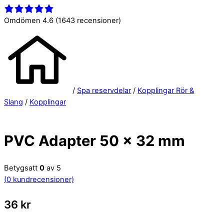
Close
Menu
Menu
Omdömen 4.6
(1643 recensioner)
/
Spa reservdelar
/
Kopplingar Rör &
Slang
/
Kopplingar
PVC Adapter 50 x 32 mm
Betygsatt
0
av 5
(
0
kundrecensioner)
36
kr