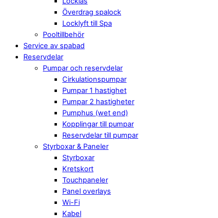
Locklås
Överdrag spalock
Locklyft till Spa
Pooltillbehör
Service av spabad
Reservdelar
Pumpar och reservdelar
Cirkulationspumpar
Pumpar 1 hastighet
Pumpar 2 hastigheter
Pumphus (wet end)
Kopplingar till pumpar
Reservdelar till pumpar
Styrboxar & Paneler
Styrboxar
Kretskort
Touchpaneler
Panel overlays
Wi-Fi
Kabel