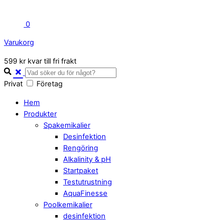
0
Varukorg
Close
599 kr kvar till fri frakt
Cart
Privat
Företag
Hem
Produkter
Spakemikalier
Desinfektion
Rengöring
Alkalinity & pH
Startpaket
Testutrustning
AquaFinesse
Poolkemikalier
desinfektion