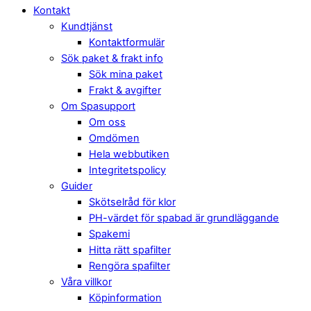
Kontakt
Kundtjänst
Kontaktformulär
Sök paket & frakt info
Sök mina paket
Frakt & avgifter
Om Spasupport
Om oss
Omdömen
Hela webbutiken
Integritetspolicy
Guider
Skötselråd för klor
PH-värdet för spabad är grundläggande
Spakemi
Hitta rätt spafilter
Rengöra spafilter
Våra villkor
Köpinformation