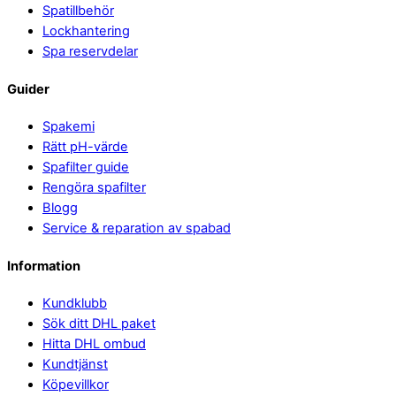
Spatillbehör
Lockhantering
Spa reservdelar
Guider
Spakemi
Rätt pH-värde
Spafilter guide
Rengöra spafilter
Blogg
Service & reparation av spabad
Information
Kundklubb
Sök ditt DHL paket
Hitta DHL ombud
Kundtjänst
Köpevillkor