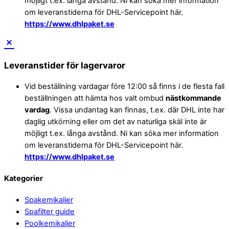
möjligt t.ex. långa avstånd. Ni kan söka mer information
om leveranstiderna för DHL-Servicepoint här.
https://www.dhlpaket.se
Leveranstider för lagervaror
Vid beställning vardagar före 12:00 så finns i de flesta fall
beställningen att hämta hos valt ombud
nästkommande
vardag
. Vissa undantag kan finnas, t.ex. där DHL inte har
daglig utkörning eller om det av naturliga skäl inte är
möjligt t.ex. långa avstånd. Ni kan söka mer information
om leveranstiderna för DHL-Servicepoint här.
https://www.dhlpaket.se
Back
Kategorier
To
Spakemikalier
Top
Spafilter guide
Poolkemikalier