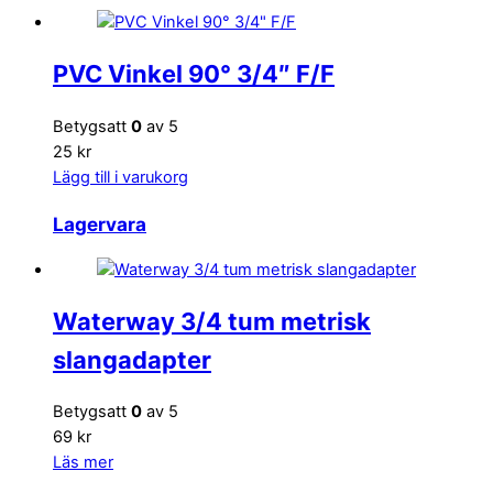
PVC Vinkel 90° 3/4″ F/F
Betygsatt
0
av 5
25 kr
Lägg till i varukorg
Lagervara
Waterway 3/4 tum metrisk
slangadapter
Betygsatt
0
av 5
69 kr
Läs mer