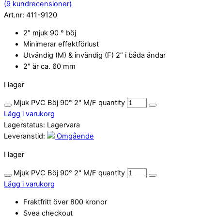
(
9
kundrecensioner)
Art.nr:
411-9120
2″ mjuk 90 ° böj
Minimerar effektförlust
Utvändig (M) & invändig (F) 2” i båda ändar
2″ är ca. 60 mm
I lager
Mjuk PVC Böj 90° 2" M/F quantity
Lägg i varukorg
Lagerstatus:
Lagervara
Leveranstid:
Omgående
I lager
Mjuk PVC Böj 90° 2" M/F quantity
Lägg i varukorg
Fraktfritt över 800 kronor
Svea checkout