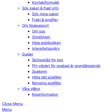
Kontaktformulär
Sök paket & frakt info
Sök mina paket
Frakt & avgifter
Om Spasupport
Om oss
Omdömen
Hela webbutiken
Integritetspolicy
Guider
Skötselråd för klor
PH-värdet för spabad är grundläggande
Spakemi
Hitta rätt spafilter
Rengöra spafilter
Våra villkor
Köpinformation
Close Menu
Menu