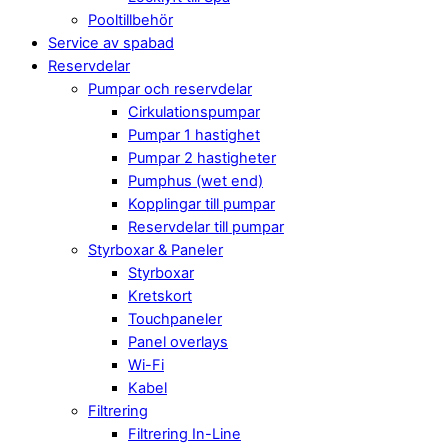
Pooltillbehör
Service av spabad
Reservdelar
Pumpar och reservdelar
Cirkulationspumpar
Pumpar 1 hastighet
Pumpar 2 hastigheter
Pumphus (wet end)
Kopplingar till pumpar
Reservdelar till pumpar
Styrboxar & Paneler
Styrboxar
Kretskort
Touchpaneler
Panel overlays
Wi-Fi
Kabel
Filtrering
Filtrering In-Line