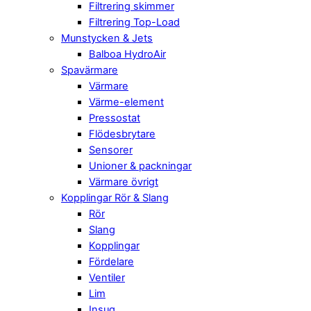
Filtrering skimmer
Filtrering Top-Load
Munstycken & Jets
Balboa HydroAir
Spavärmare
Värmare
Värme-element
Pressostat
Flödesbrytare
Sensorer
Unioner & packningar
Värmare övrigt
Kopplingar Rör & Slang
Rör
Slang
Kopplingar
Fördelare
Ventiler
Lim
Insug