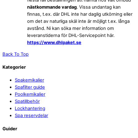
flesta fall beställningen att hämta hos valt ombud
nästkommande vardag
. Vissa undantag kan
finnas, t.ex. där DHL inte har daglig utkörning eller
om det av naturliga skäl inte är möjligt t.ex. långa
avstånd. Ni kan söka mer information om
leveranstiderna för DHL-Servicepoint här.
https://www.dhlpaket.se
Back To Top
Kategorier
Spakemikalier
Spafilter guide
Poolkemikalier
Spatillbehör
Lockhantering
Spa reservdelar
Guider