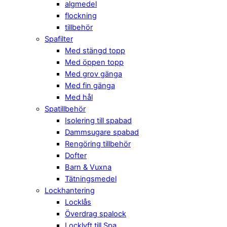
algmedel
flockning
tillbehör
Spafilter
Med stängd topp
Med öppen topp
Med grov gänga
Med fin gänga
Med hål
Spatillbehör
Isolering till spabad
Dammsugare spabad
Rengöring tillbehör
Dofter
Barn & Vuxna
Tätningsmedel
Lockhantering
Locklås
Överdrag spalock
Locklyft till Spa