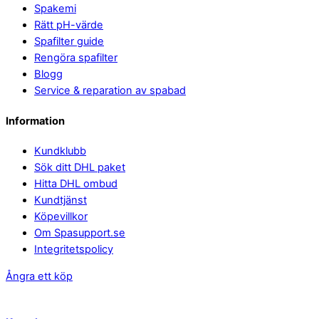
Spakemi
Rätt pH-värde
Spafilter guide
Rengöra spafilter
Blogg
Service & reparation av spabad
Information
Kundklubb
Sök ditt DHL paket
Hitta DHL ombud
Kundtjänst
Köpevillkor
Om Spasupport.se
Integritetspolicy
Ångra ett köp