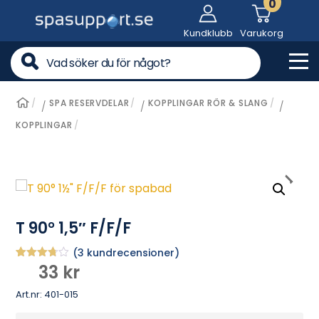
0
Skip
to
Kundklubb
Varukorg
content
Me
SPA RESERVDELAR
KOPPLINGAR RÖR & SLANG
/
/
/
KOPPLINGAR
T 90° 1,5″ F/F/F
(
3
kundrecensioner)
33
kr
Betygsa
3
tt
3.67
av 5
Art.nr:
401-015
baserat
på
kundrece