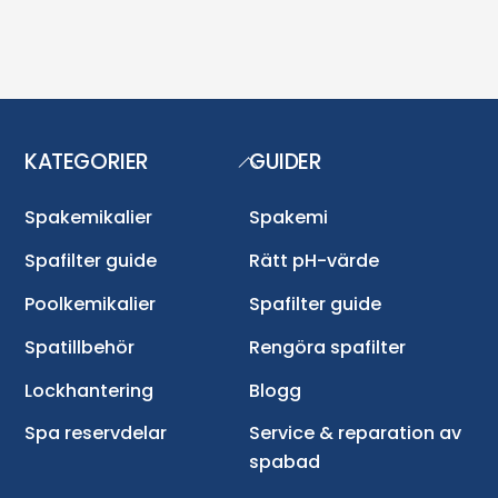
KATEGORIER
GUIDER
Back
To
Top
Spakemikalier
Spakemi
Spafilter guide
Rätt pH-värde
Poolkemikalier
Spafilter guide
Spatillbehör
Rengöra spafilter
Lockhantering
Blogg
Spa reservdelar
Service & reparation av
spabad