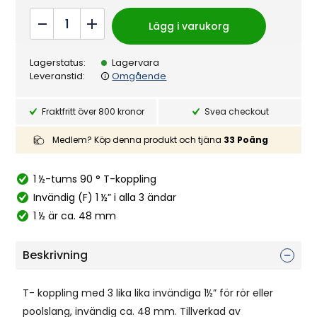
nsioner
T
Lägg i varukorg
90°
1,5"
Lagerstatus:
Lagervara
F/F/F
Leveranstid:
Omgående
quantity
Fraktfritt över 800 kronor
Svea checkout
Medlem? Köp denna produkt och tjäna
33
Poäng
1 ½-tums 90 ° T-koppling
Invändig (F) 1 ½” i alla 3 ändar
1 ½ är ca. 48 mm
Beskrivning
T- koppling med 3 lika lika invändiga 1½” för rör eller
poolslang, invändig ca. 48 mm. Tillverkad av