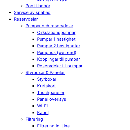
Pooltillbehör
Service av spabad
Reservdelar
Pumpar och reservdelar
Cirkulationspumpar
Pumpar 1 hastighet
Pumpar 2 hastigheter
Pumphus (wet end)
Kopplingar till pumpar
Reservdelar till pumpar
Styrboxar & Paneler
Styrboxar
Kretskort
Touchpaneler
Panel overlays
Wi-Fi
Kabel
Filtrering
Filtrering In-Line