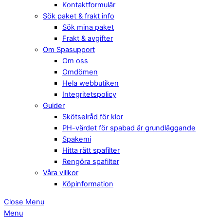
Kontaktformulär
Sök paket & frakt info
Sök mina paket
Frakt & avgifter
Om Spasupport
Om oss
Omdömen
Hela webbutiken
Integritetspolicy
Guider
Skötselråd för klor
PH-värdet för spabad är grundläggande
Spakemi
Hitta rätt spafilter
Rengöra spafilter
Våra villkor
Köpinformation
Close Menu
Menu