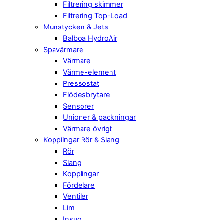
Filtrering skimmer
Filtrering Top-Load
Munstycken & Jets
Balboa HydroAir
Spavärmare
Värmare
Värme-element
Pressostat
Flödesbrytare
Sensorer
Unioner & packningar
Värmare övrigt
Kopplingar Rör & Slang
Rör
Slang
Kopplingar
Fördelare
Ventiler
Lim
Insug