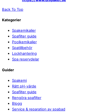
https://www.dhlpaket.se
Back To Top
Kategorier
Spakemikalier
Spafilter guide
Poolkemikalier
Spatillbehör
Lockhantering
Spa reservdelar
Guider
Spakemi
Rätt pH-värde
Spafilter guide
Rengöra spafilter
Blogg
Service & reparation av spabad