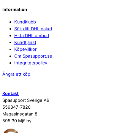
Information
Kundklubb
Sök ditt DHL paket
Hitta DHL ombud
Kundtjänst
Köpevillkor
Om Spasupport.se
Integritetspolicy
Ångra ett köp
Kontakt
Spasupport Sverige AB
559347-7820
Magasinsgatan 8
595 30 Mjölby