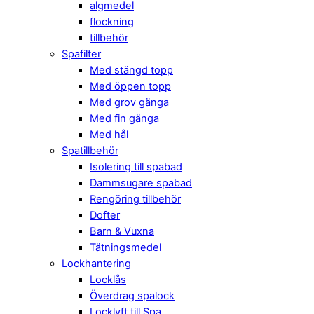
algmedel
flockning
tillbehör
Spafilter
Med stängd topp
Med öppen topp
Med grov gänga
Med fin gänga
Med hål
Spatillbehör
Isolering till spabad
Dammsugare spabad
Rengöring tillbehör
Dofter
Barn & Vuxna
Tätningsmedel
Lockhantering
Locklås
Överdrag spalock
Locklyft till Spa