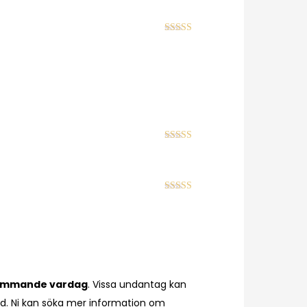
Betygsatt
5
av 5
Betygsatt
5
av 5
Betygsatt
5
av 5
ommande vardag
. Vissa undantag kan
tånd. Ni kan söka mer information om