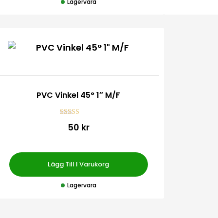
Lagervara
PVC Vinkel 45° 1″ M/F
Betygsatt
50 kr
4.00
av 5
Lägg Till I Varukorg
Lagervara