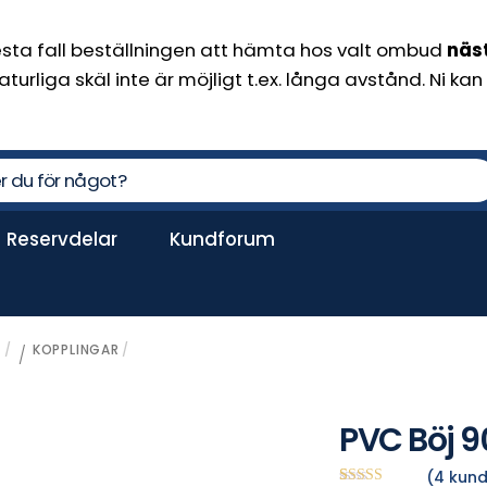
flesta fall beställningen att hämta hos valt ombud
näs
aturliga skäl inte är möjligt t.ex. långa avstånd. Ni 
Reservdelar
Kundforum
Dammsugare spabad
PH-värdet för spabad är grundläggande
G
KOPPLINGAR
/
PVC Böj 90
(
4
kund