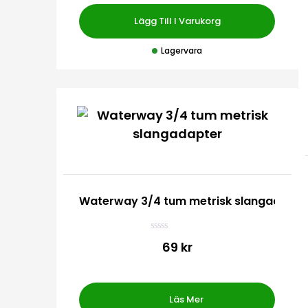
Lägg Till I Varukorg
Lagervara
Waterway 3/4 tum metrisk slangadapte
B
69 kr
e
t
y
g
s
a
Läs Mer
t