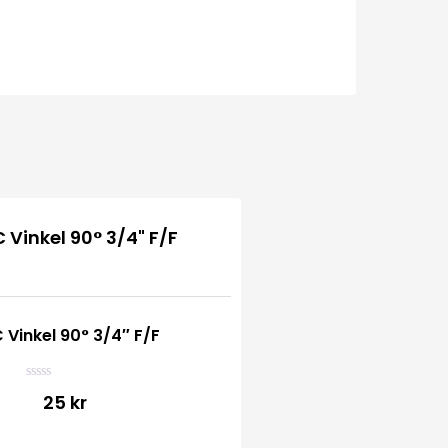
 Vinkel 90° 3/4″ F/F
B
25 kr
e
t
y
g