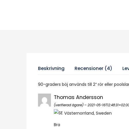
Beskrivning
Recensioner (4)
Le
90-graders böj används till 2” rör eller pools
Thomas Andersson
(verifierad ägare)
–
2021-05-16T12:48:31+02:0
Västernorrland, Sweden
Bra