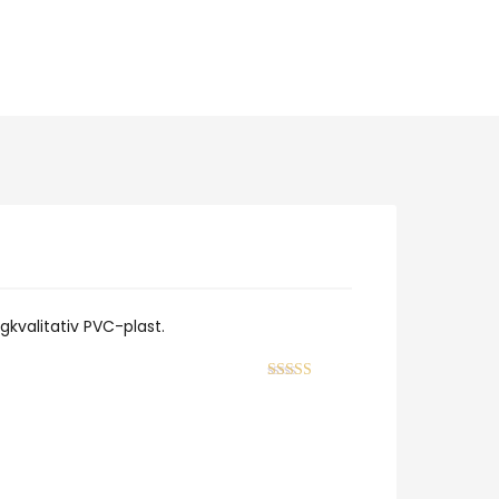
gkvalitativ PVC-plast.
Betygsatt
4
av 5