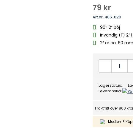
Betygsatt
4
79
kr
4.75
av 5
baserat på
kundrecensi
Art.nr:
406-020
oner
90° 2” böj
Invändig (F) 2” 
2″ är ca. 60 m
PVC
Böj
90°
Lagerstatus:
La
2"
Leveranstid:
O
F/F
quantity
Fraktfritt över 800 kro
Medlem? Köp 