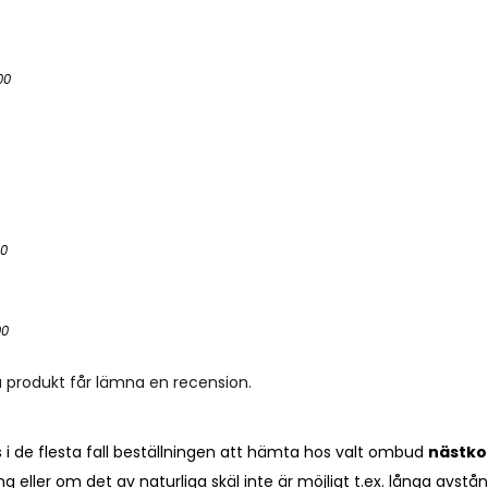
00
00
00
 produkt får lämna en recension.
ns i de flesta fall beställningen att hämta hos valt ombud
nästk
ning eller om det av naturliga skäl inte är möjligt t.ex. långa avs