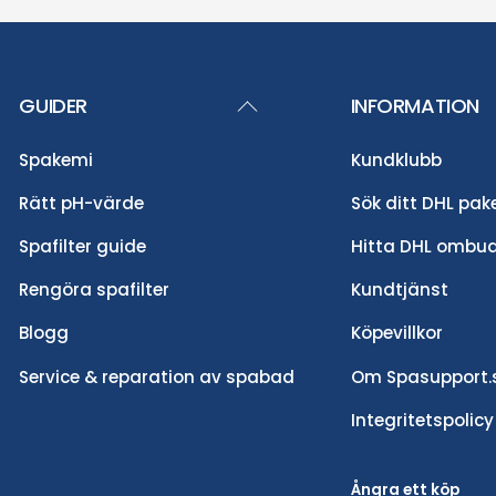
Back
GUIDER
INFORMATION
To
Spakemi
Kundklubb
Top
Rätt pH-värde
Sök ditt DHL pak
Spafilter guide
Hitta DHL ombu
Rengöra spafilter
Kundtjänst
Blogg
Köpevillkor
Service & reparation av spabad
Om Spasupport.
Integritetspolicy
Ångra ett köp