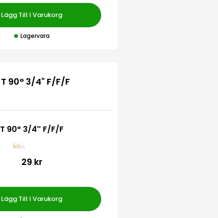
s
a
Lägg Till I Varukorg
t
t
0
Lagervara
a
v
5
T 90° 3/4″ F/F/F
Be
29 kr
ty
gs
att
1.
00
av
Lägg Till I Varukorg
5