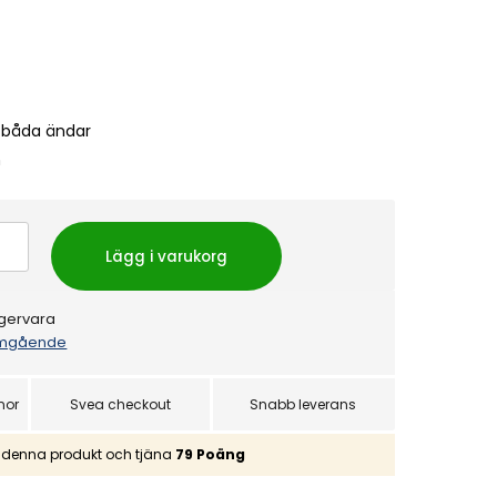
i båda ändar
m
Lägg i varukorg
gervara
mgående
nor
Svea checkout
Snabb leverans
denna produkt och tjäna
79
Poäng