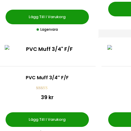
y
g
s
a
Lägg Till I Varukorg
t
t
0
Lagervara
a
v
5
PVC Muff 3/4″ F/F
r
Betygsatt
39 kr
4.60
av 5
Lägg Till I Varukorg