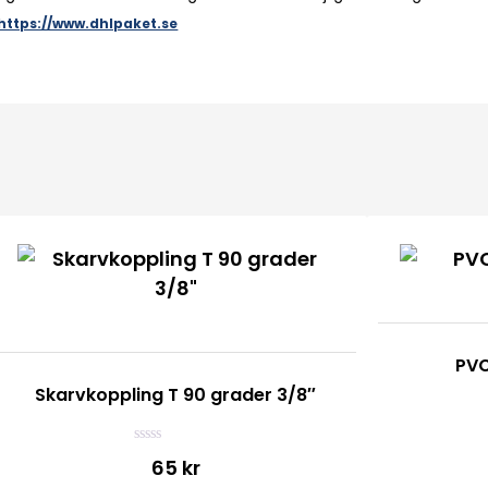
https://www.dhlpaket.se
PVC
Skarvkoppling T 90 grader 3/8″
B
65 kr
e
t