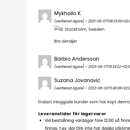
Mykhailo K.
(verifierad ägare)
–
2021-06-07T08:23:00+02:
Stockholm, Sweden
Bra detaljer
Barbro Andersson
(verifierad ägare)
–
2023-06-17T16:34:22+02:
Suzana Jovanovic
(verifierad ägare)
–
2023-08-30T11:40:08+02:
Endast inloggade kunder som har köpt denna
Leveranstider för lagervaror
Vid beställning vardagar före 12:00 så fin
finnas, t.ex. där DHL inte har daglig utkör