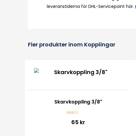
leveranstiderna för DHL-Servicepoint här.
Fler produkter inom Kopplingar
Skarvkoppling 3/8″
Betygsatt
65 kr
4.33
av 5