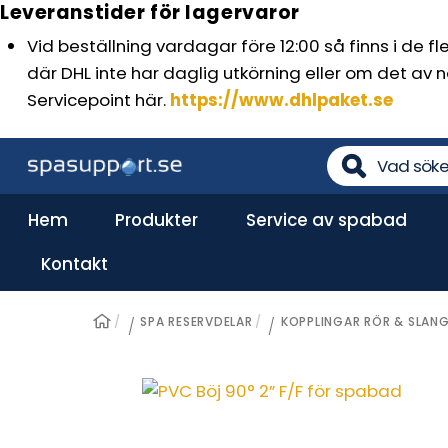
Leveranstider för lagervaror
Skip
to
Vid beställning vardagar före 12:00 så finns i de 
content
där DHL inte har daglig utkörning eller om det av n
Servicepoint här.
https://www.dhlpaket.se
Hem
Produkter
Service av spabad
Reservdelar till pumpar
Kontakt
SPA RESERVDELAR
KOPPLINGAR RÖR & SLAN
/
/