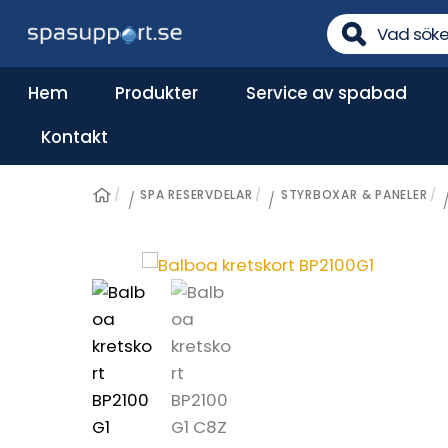
Skip
to
content
Hem
Produkter
Service av spabad
Reservdelar till pumpar
Kontakt
SPA RESERVDELAR
STYRBOXAR & PANELER
/
/