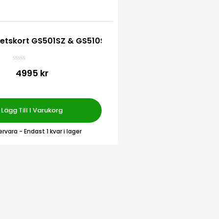
retskort GS501SZ & GS510SZ
B
4995 kr
e
t
y
g
s
a
Lägg Till I Varukorg
t
t
0
ervara
- Endast 1 kvar i lager
a
v
5