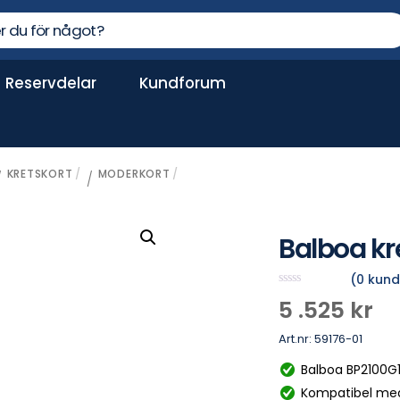
Reservdelar
Kundforum
Dammsugare spabad
PH-värdet för spabad är grundläggande
KRETSKORT
MODERKORT
/
/
Balboa kr
(
0
kund
B
5 .525
kr
e
t
y
Art.nr:
59176-01
g
s
Balboa BP2100G1
a
t
Kompatibel me
t