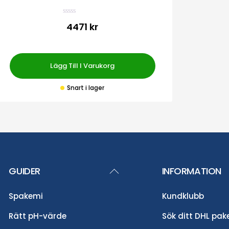
B
4471 kr
e
t
y
g
s
a
Lägg Till I Varukorg
t
t
0
Snart i lager
a
v
5
Back
GUIDER
INFORMATION
To
Spakemi
Kundklubb
Top
Rätt pH-värde
Sök ditt DHL pak