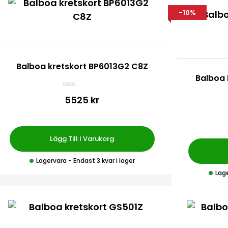
-10%
Balboa kretskort BP6013G2 C8Z
Balboa 
B
5525 kr
e
t
y
g
s
a
Lägg Till I Varukorg
t
t
0
Lagervara
- Endast 3 kvar i lager
a
Lag
v
5