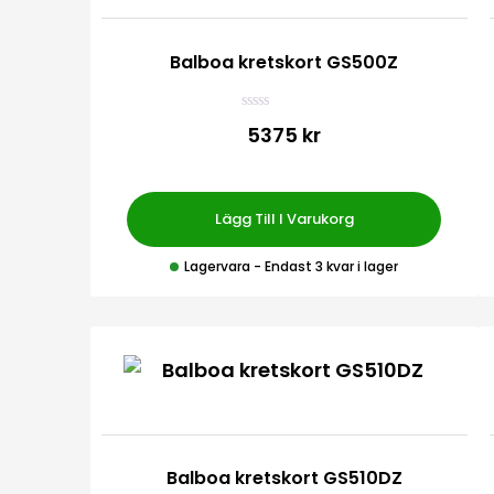
Balboa kretskort GS500Z
B
5375 kr
e
t
y
g
s
a
Lägg Till I Varukorg
t
t
0
Lagervara
- Endast 3 kvar i lager
a
v
5
Balboa kretskort GS510DZ