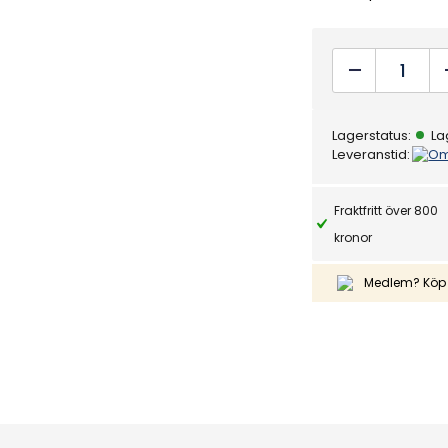
0
a
v
5
Balboa
kretskort
BP2100G1
Lagerstatus:
La
C8Z
Leveranstid:
Om
quantity
Fraktfritt över 800
kronor
Medlem? Köp 