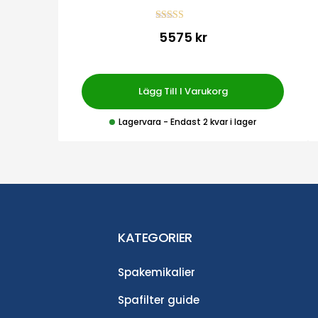
Betygsatt
5575 kr
5.00
av 5
Lägg Till I Varukorg
Lagervara
- Endast 2 kvar i lager
KATEGORIER
Spakemikalier
Spafilter guide