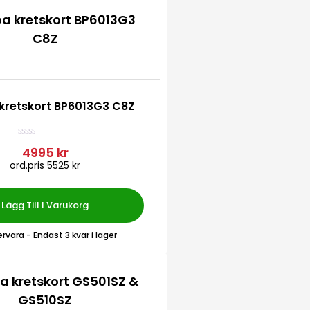
kretskort BP6013G3 C8Z
B
4995 kr
e
ord.pris 5525 kr
t
y
g
s
a
Lägg Till I Varukorg
t
t
0
ervara
- Endast 3 kvar i lager
a
v
5