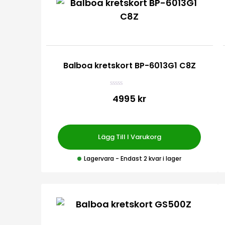
Balboa kretskort BP-6013G1 C8Z
B
4995 kr
e
t
y
g
s
a
Lägg Till I Varukorg
t
t
0
Lagervara
- Endast 2 kvar i lager
a
v
5