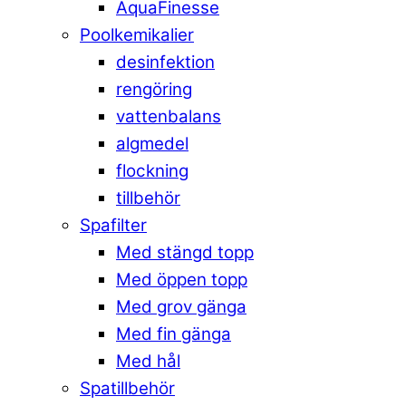
AquaFinesse
Poolkemikalier
desinfektion
rengöring
vattenbalans
algmedel
flockning
tillbehör
Spafilter
Med stängd topp
Med öppen topp
Med grov gänga
Med fin gänga
Med hål
Spatillbehör