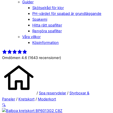
Guider
Skötselråd för klor
PH-värdet för spabad är grundläggande
Spakemi
Hitta rätt spafilter
Rengöra spafilter
Våra villkor
Köpinformation
Close
Menu
Menu
Omdömen 4.6
(1643 recensioner)
/
Spa reservdelar
/
Styrboxar &
Paneler
/
Kretskort
/
Moderkort
🔍