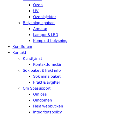
Ozon
UV
Ozoninjektor
Belysning spabad
Armatur
Lampor & LED
Komplett belysning
Kundforum
Kontakt
Kundtjänst
Kontaktformulär
Sök paket & frakt info
Sök mina paket
Frakt & avgifter
Om Spasupport
Om oss
Omdömen
Hela webbutiken
Integritetspolicy