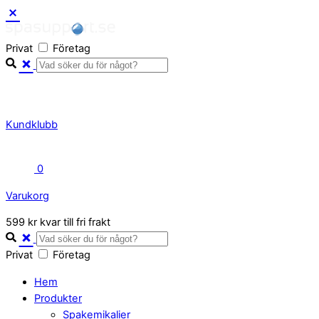
Skip
to
Privat
Företag
content
Kundklubb
0
Varukorg
Close
599 kr kvar till fri frakt
Cart
Privat
Företag
Hem
Produkter
Spakemikalier