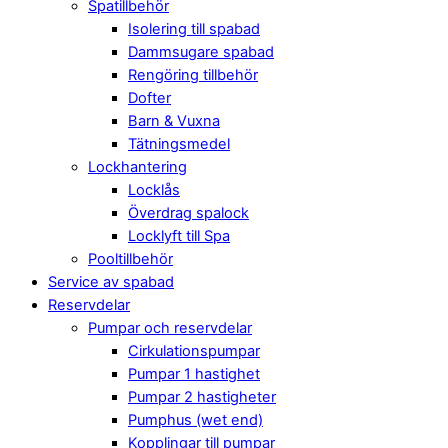
Spatillbehör
Isolering till spabad
Dammsugare spabad
Rengöring tillbehör
Dofter
Barn & Vuxna
Tätningsmedel
Lockhantering
Locklås
Överdrag spalock
Locklyft till Spa
Pooltillbehör
Service av spabad
Reservdelar
Pumpar och reservdelar
Cirkulationspumpar
Pumpar 1 hastighet
Pumpar 2 hastigheter
Pumphus (wet end)
Kopplingar till pumpar