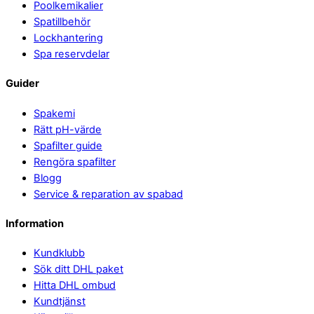
Poolkemikalier
Spatillbehör
Lockhantering
Spa reservdelar
Guider
Spakemi
Rätt pH-värde
Spafilter guide
Rengöra spafilter
Blogg
Service & reparation av spabad
Information
Kundklubb
Sök ditt DHL paket
Hitta DHL ombud
Kundtjänst