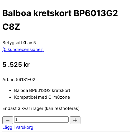
Balboa kretskort BP6013G2
C8Z
Betygsatt
0
av 5
(
0
kundrecensioner)
5 .525
kr
Art.nr:
59181-02
Balboa BP6013G2 kretskort
Kompatibel med Clim8zone
Endast 3 kvar i lager (kan restnoteras)
Balboa
kretskort
Lägg i varukorg