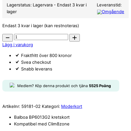
BP6013G2
Lagerstatus:
Lagervara
- Endast 3 kvar i
Leveranstid:
C8Z
lager
Omgående
quantity
Endast 3 kvar i lager (kan restnoteras)
Balboa
kretskort
Lägg i varukorg
BP6013G2
Fraktfritt över 800 kronor
C8Z
Svea checkout
quantity
Snabb leverans
Medlem? Köp denna produkt och tjäna
5525
Poäng
Artikelnr:
59181-02
Kategori:
Moderkort
Balboa BP6013G2 kretskort
Kompatibel med Clim8zone