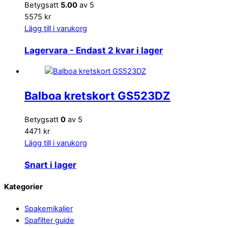
Betygsatt
5.00
av 5
5575 kr
Lägg till i varukorg
Lagervara
- Endast 2 kvar i lager
Balboa kretskort GS523DZ
Betygsatt
0
av 5
4471 kr
Lägg till i varukorg
Snart i lager
Back
Kategorier
To
Spakemikalier
Top
Spafilter guide