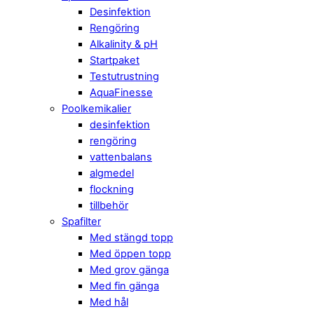
Desinfektion
Rengöring
Alkalinity & pH
Startpaket
Testutrustning
AquaFinesse
Poolkemikalier
desinfektion
rengöring
vattenbalans
algmedel
flockning
tillbehör
Spafilter
Med stängd topp
Med öppen topp
Med grov gänga
Med fin gänga
Med hål