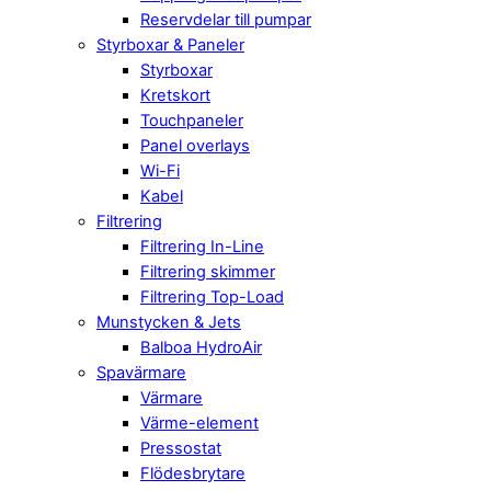
Reservdelar till pumpar
Styrboxar & Paneler
Styrboxar
Kretskort
Touchpaneler
Panel overlays
Wi-Fi
Kabel
Filtrering
Filtrering In-Line
Filtrering skimmer
Filtrering Top-Load
Munstycken & Jets
Balboa HydroAir
Spavärmare
Värmare
Värme-element
Pressostat
Flödesbrytare