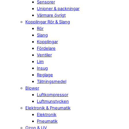
Sensorer
Unioner & packningar
Värmare övrigt
Kopplingar Rör & Slang
Rör
Slang
Kopplingar
Fördelare
Ventiler
Lim
Insug
Reglage
Tätningsmedel
Blower
Luftkompressor
Luftmunstycken
Elektronik & Pneumatik
Elektronik
Pneumatik
Ozon & UV