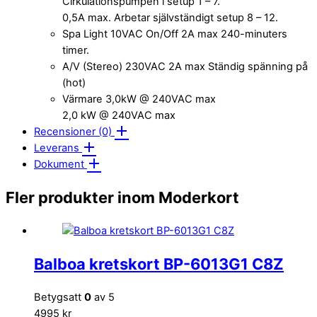
Cirkulationspumpen i setup 1 – 7.
0,5A max. Arbetar självständigt setup 8 – 12.
Spa Light 10VAC On/Off 2A max 240-minuters
timer.
A/V (Stereo) 230VAC 2A max Ständig spänning på
(hot)
Värmare 3,0kW @ 240VAC max
2,0 kW @ 240VAC max
Recensioner (0)
Leverans
Dokument
Fler produkter inom Moderkort
Balboa kretskort BP-6013G1 C8Z
Betygsatt
0
av 5
4995 kr