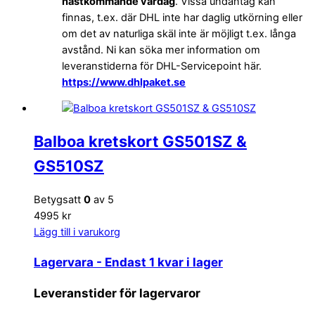
nästkommande vardag
. Vissa undantag kan
finnas, t.ex. där DHL inte har daglig utkörning eller
om det av naturliga skäl inte är möjligt t.ex. långa
avstånd. Ni kan söka mer information om
leveranstiderna för DHL-Servicepoint här.
https://www.dhlpaket.se
Balboa kretskort GS501SZ &
GS510SZ
Betygsatt
0
av 5
4995 kr
Lägg till i varukorg
Lagervara
- Endast 1 kvar i lager
Leveranstider för lagervaror