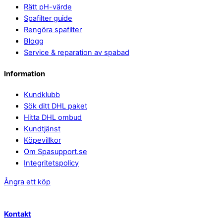
Rätt pH-värde
Spafilter guide
Rengöra spafilter
Blogg
Service & reparation av spabad
Information
Kundklubb
Sök ditt DHL paket
Hitta DHL ombud
Kundtjänst
Köpevillkor
Om Spasupport.se
Integritetspolicy
Ångra ett köp
Kontakt