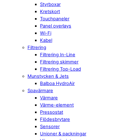
Styrboxar
Kretskort
Touchpaneler
Panel overlays
Wi-Fi
Kabel
Filtrering
Filtrering In-Line
Filtrering skimmer
Filtrering Top-Load
Munstycken & Jets
Balboa HydroAir
Spavärmare
Värmare
Värme-element
Pressostat
Flödesbrytare
Sensorer
Unioner & packningar