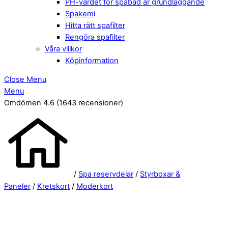
PH-värdet för spabad är grundläggande
Spakemi
Hitta rätt spafilter
Rengöra spafilter
Våra villkor
Köpinformation
Close Menu
Menu
Omdömen 4.6
(1643 recensioner)
/
Spa reservdelar
/
Styrboxar &
Paneler
/
Kretskort
/
Moderkort