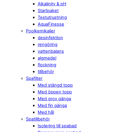
Alkalinity & pH
Startpaket
Testutrustning
AquaFinesse
Poolkemikalier
desinfektion
rengöring
vattenbalans
algmedel
flockning
tillbehör
Spafilter
Med stängd topp
Med öppen topp
Med grov gänga
Med fin gänga
Med hål
Spatillbehör
Isolering till spabad