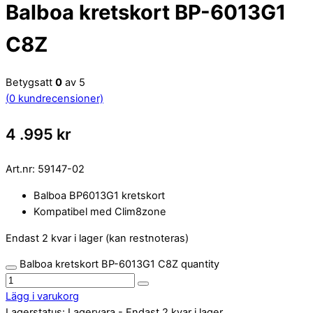
Balboa kretskort BP-6013G1
C8Z
Betygsatt
0
av 5
(
0
kundrecensioner)
4 .995
kr
Art.nr:
59147-02
Balboa BP6013G1 kretskort
Kompatibel med Clim8zone
Endast 2 kvar i lager (kan restnoteras)
Balboa kretskort BP-6013G1 C8Z quantity
Lägg i varukorg
Lagerstatus:
Lagervara
- Endast 2 kvar i lager