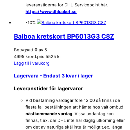
leveranstiderna för DHL-Servicepoint här.
https://www.dhlpaket.se
-10%
Balboa kretskort BP6013G3 C8Z
Betygsatt
0
av 5
4995 kr
ord.pris 5525 kr
Lägg till i varukorg
Lagervara
- Endast 3 kvar i lager
Leveranstider för lagervaror
Vid beställning vardagar före 12:00 så finns i de
flesta fall beställningen att hämta hos valt ombud
nästkommande vardag
. Vissa undantag kan
finnas, t.ex. där DHL inte har daglig utkörning eller
om det av naturliga skäl inte är möjligt t.ex. långa