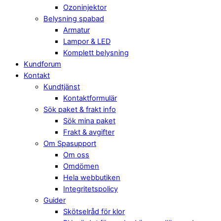
Ozoninjektor
Belysning spabad
Armatur
Lampor & LED
Komplett belysning
Kundforum
Kontakt
Kundtjänst
Kontaktformulär
Sök paket & frakt info
Sök mina paket
Frakt & avgifter
Om Spasupport
Om oss
Omdömen
Hela webbutiken
Integritetspolicy
Guider
Skötselråd för klor