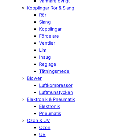
Värmare övrigt
Kopplingar Rör & Slang
Rör
Slang
Kopplingar
Fördelare
Ventiler
Lim
Insug
Reglage
Tätningsmedel
Blower
Luftkompressor
Luftmunstycken
Elektronik & Pneumatik
Elektronik
Pneumatik
Ozon & UV
Ozon
UV