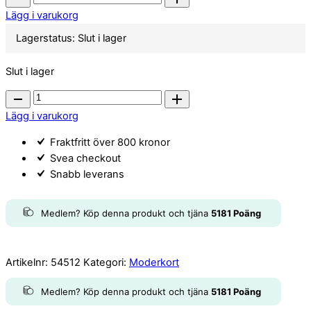
kretskort
Lägg i varukorg
GS501Z
Lagerstatus:
Slut i lager
quantity
Slut i lager
Balboa
kretskort
Lägg i varukorg
GS501Z
Fraktfritt över 800 kronor
quantity
Svea checkout
Snabb leverans
Medlem? Köp denna produkt och tjäna
5181
Poäng
Artikelnr:
54512
Kategori:
Moderkort
Medlem? Köp denna produkt och tjäna
5181
Poäng