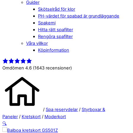
Guider
Skötselråd för klor
PH-värdet för spabad är grundläggande
Spakemi
Hitta rätt spafilter
Rengöra spafilter
Våra villkor
Köpinformation
Close
Menu
Menu
Omdömen 4.6
(1643 recensioner)
/
Spa reservdelar
/
Styrboxar &
Paneler
/
Kretskort
/
Moderkort
🔍