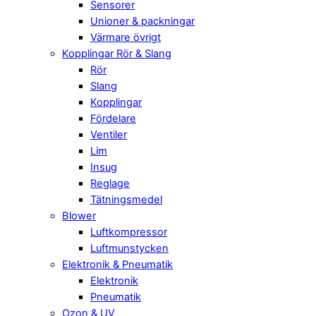
Sensorer
Unioner & packningar
Värmare övrigt
Kopplingar Rör & Slang
Rör
Slang
Kopplingar
Fördelare
Ventiler
Lim
Insug
Reglage
Tätningsmedel
Blower
Luftkompressor
Luftmunstycken
Elektronik & Pneumatik
Elektronik
Pneumatik
Ozon & UV