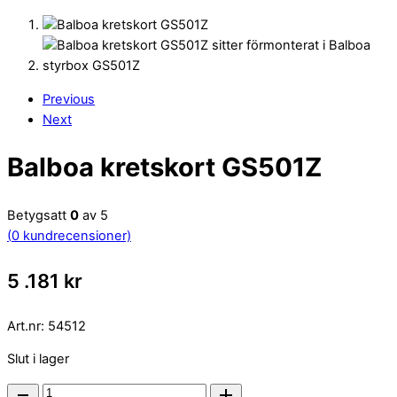
Previous
Next
Balboa kretskort GS501Z
Betygsatt
0
av 5
(
0
kundrecensioner)
5 .181
kr
Art.nr:
54512
Slut i lager
Balboa