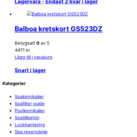
Lagervara
- Endast 2 kvar i lager
Balboa kretskort GS523DZ
Betygsatt
0
av 5
4471 kr
Lägg till i varukorg
Snart i lager
Back
Kategorier
To
Spakemikalier
Top
Spafilter guide
Poolkemikalier
Spatillbehör
Lockhantering
Spa reservdelar