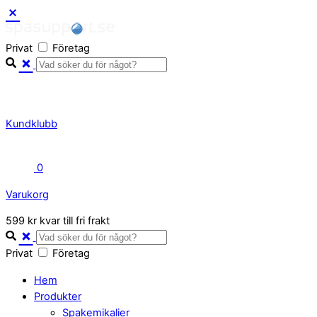
Skip
to
Privat
Företag
content
Kundklubb
0
Varukorg
Close
599 kr kvar till fri frakt
Cart
Privat
Företag
Hem
Produkter
Spakemikalier