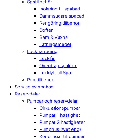
Spatillbehör
Isolering till spabad
Dammsugare spabad
Rengöring tillbehör
Dofter
Barn & Vuxna
Tätningsmedel
Lockhantering
Locklås
Överdrag spalock
Locklyft till Spa
Pooltillbehör
Service av spabad
Reservdelar
Pumpar och reservdelar
Cirkulationspumpar
Pumpar 1 hastighet
Pumpar 2 hastigheter
Pumphus (wet end)
Kopplingar till pumpar