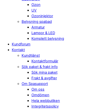
Ozon
UV
Ozoninjektor
Belysning spabad
Armatur
Lampor & LED
Komplett belysning
Kundforum
Kontakt
Kundtjänst
Kontaktformulär
Sök paket & frakt info
Sök mina paket
Frakt & avgifter
Om Spasupport
Om oss
Omdömen
Hela webbutiken
Integritetspolicy