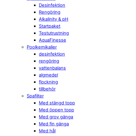
Desinfektion
Rengöring
Alkalinity & pH
Startpaket
Testutrustning
AquaFinesse
Poolkemikalier
desinfektion
rengöring
vattenbalans
algmedel
flockning
tillbehör
Spafilter
Med stängd topp
Med öppen topp
Med grov gänga
Med fin gänga
Med hål