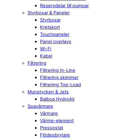
Reservdelar till pumpar
Styrboxar & Paneler
Styrboxar
Kretskort
Touchpaneler
Panel overlays
Wi-Fi
Kabel
Filtrering
Filtrering In-Line
Filtrering skimmer
Filtrering Top-Load
Munstycken & Jets
Balboa HydroAir
Spavärmare
Värmare
Värme-element
Pressostat
Flödesbrytare