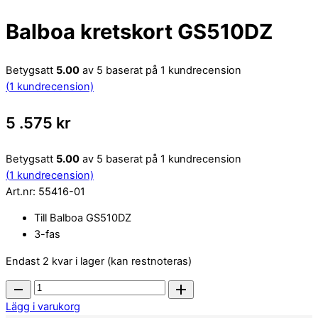
Balboa kretskort GS510DZ
Betygsatt
5.00
av 5 baserat på
1
kundrecension
(
1
kundrecension)
5 .575
kr
Betygsatt
5.00
av 5 baserat på
1
kundrecension
(
1
kundrecension)
Art.nr:
55416-01
Till Balboa GS510DZ
3-fas
Endast 2 kvar i lager (kan restnoteras)
Balboa
kretskort
Lägg i varukorg