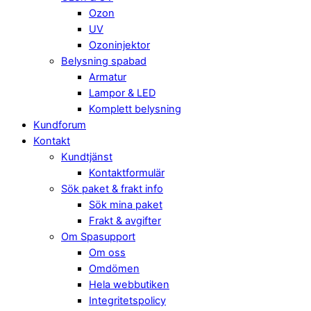
Ozon
UV
Ozoninjektor
Belysning spabad
Armatur
Lampor & LED
Komplett belysning
Kundforum
Kontakt
Kundtjänst
Kontaktformulär
Sök paket & frakt info
Sök mina paket
Frakt & avgifter
Om Spasupport
Om oss
Omdömen
Hela webbutiken
Integritetspolicy