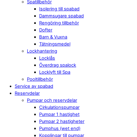
Spatillbehör
Isolering till spabad
Dammsugare spabad
Rengöring tillbehör
Dofter
Barn & Vuxna
Tätningsmedel
Lockhantering
Locklås
Överdrag spalock
Locklyft till Spa
Pooltillbehör
Service av spabad
Reservdelar
Pumpar och reservdelar
Cirkulationspumpar
Pumpar 1 hastighet
Pumpar 2 hastigheter
Pumphus (wet end)
Kopplingar till pumpar