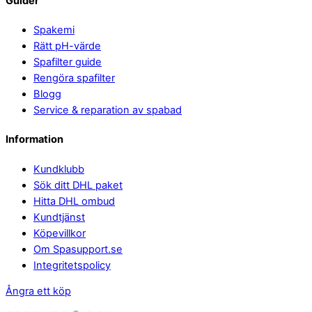
Guider
Spakemi
Rätt pH-värde
Spafilter guide
Rengöra spafilter
Blogg
Service & reparation av spabad
Information
Kundklubb
Sök ditt DHL paket
Hitta DHL ombud
Kundtjänst
Köpevillkor
Om Spasupport.se
Integritetspolicy
Ångra ett köp