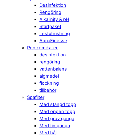
Desinfektion
Rengöring
Alkalinity & pH
Startpaket
Testutrustning
AquaFinesse
Poolkemikalier
desinfektion
rengöring
vattenbalans
algmedel
flockning
tillbehör
Spafilter
Med stängd topp
Med öppen topp
Med grov gänga
Med fin gänga
Med hål