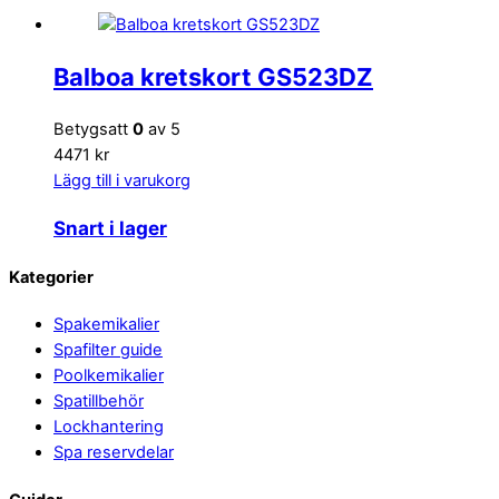
Balboa kretskort GS523DZ
Betygsatt
0
av 5
4471 kr
Lägg till i varukorg
Snart i lager
Back
Kategorier
To
Spakemikalier
Top
Spafilter guide
Poolkemikalier
Spatillbehör
Lockhantering
Spa reservdelar