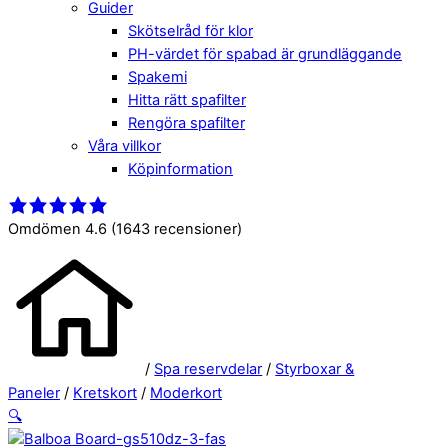
Guider
Skötselråd för klor
PH-värdet för spabad är grundläggande
Spakemi
Hitta rätt spafilter
Rengöra spafilter
Våra villkor
Köpinformation
Close
Menu
Menu
Omdömen 4.6
(1643 recensioner)
/
Spa reservdelar
/
Styrboxar &
Paneler
/
Kretskort
/
Moderkort
🔍