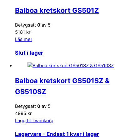
Balboa kretskort GS501Z
Betygsatt
0
av 5
5181 kr
Läs mer
Slut i lager
Balboa kretskort GS501SZ &
GS510SZ
Betygsatt
0
av 5
4995 kr
Lägg till i varukorg
Lagervara
- Endast 1 kvar i lager