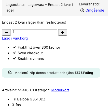
GS510DZ
Leveranstid:
Lagerstatus:
Lagervara
- Endast 2 kvar i
quantity
lager
Omgående
Endast 2 kvar i lager (kan restnoteras)
Balboa
kretskort
Lägg i varukorg
GS510DZ
Fraktfritt över 800 kronor
quantity
Svea checkout
Snabb leverans
Medlem? Köp denna produkt och tjäna
5575
Poäng
Artikelnr:
55416-01
Kategori:
Moderkort
Till Balboa GS510DZ
3-fas