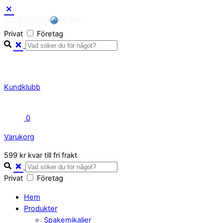
Skip
to
Privat
Företag
content
Kundklubb
0
Varukorg
Close
599 kr kvar till fri frakt
Cart
Privat
Företag
Hem
Produkter
Spakemikalier