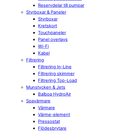
Reservdelar till pumpar
Styrboxar & Paneler
Styrboxar
Kretskort
Touchpaneler
Panel overlays
Wi-Fi
Kabel
Filtrering
Filtrering In-Line
Filtrering skimmer
Filtrering Top-Load
Munstycken & Jets
Balboa HydroAir
Spavärmare
Värmare
Värme-element
Pressostat
Flödesbrytare