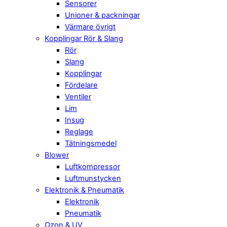
Sensorer
Unioner & packningar
Värmare övrigt
Kopplingar Rör & Slang
Rör
Slang
Kopplingar
Fördelare
Ventiler
Lim
Insug
Reglage
Tätningsmedel
Blower
Luftkompressor
Luftmunstycken
Elektronik & Pneumatik
Elektronik
Pneumatik
Ozon & UV