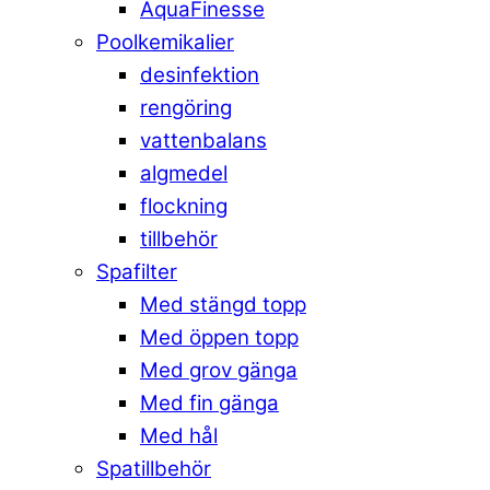
AquaFinesse
Poolkemikalier
desinfektion
rengöring
vattenbalans
algmedel
flockning
tillbehör
Spafilter
Med stängd topp
Med öppen topp
Med grov gänga
Med fin gänga
Med hål
Spatillbehör