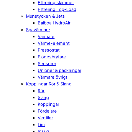
Filtrering skimmer
Filtrering Top-Load
Munstycken & Jets
Balboa HydroAir
Spavärmare
Värmare
Värme-element
Pressostat
Flödesbrytare
Sensorer
Unioner & packningar
Värmare övrigt
Kopplingar Rör & Slang
Rör
Slang
Kopplingar
Fördelare
Ventiler
Lim
Insug