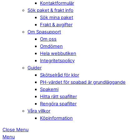
Kontaktformulär
Sök paket & frakt info
Sök mina paket
Frakt & avgifter
Om Spasupport
Om oss
Omdömen
Hela webbutiken
Integritetspolicy
Guider
Skötselråd för klor
PH-värdet för spabad är grundläggande
Spakemi
Hitta rätt spafilter
Rengöra spafilter
Våra villkor
Köpinformation
Close Menu
Menu