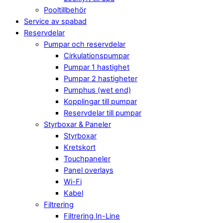
Pooltillbehör
Service av spabad
Reservdelar
Pumpar och reservdelar
Cirkulationspumpar
Pumpar 1 hastighet
Pumpar 2 hastigheter
Pumphus (wet end)
Kopplingar till pumpar
Reservdelar till pumpar
Styrboxar & Paneler
Styrboxar
Kretskort
Touchpaneler
Panel overlays
Wi-Fi
Kabel
Filtrering
Filtrering In-Line