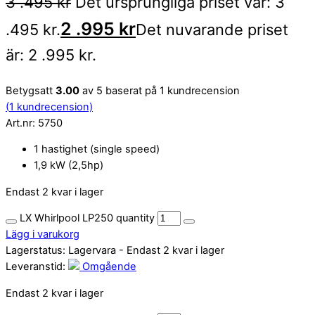
3 .495
kr
Det ursprungliga priset var: 3
2 .995
kr
.495 kr.
Det nuvarande priset
är: 2 .995 kr.
Betygsatt
3.00
av 5 baserat på
1
kundrecension
(
1
kundrecension)
Art.nr:
5750
1 hastighet (single speed)
1,9 kW (2,5hp)
Endast 2 kvar i lager
LX Whirlpool LP250 quantity
Lägg i varukorg
Lagerstatus:
Lagervara
- Endast 2 kvar i lager
Leveranstid:
Omgående
Endast 2 kvar i lager