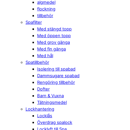
algmedel
flockning
tillbehör
Spafilter
Med stängd topp
Med öppen topp
Med grov gänga
Med fin gänga
Med hål
Spatillbehör
Isolering till spabad
Dammsugare spabad
Rengöring tillbehör
Dofter
Barn & Vuxna
Tätningsmedel
Lockhantering
Locklås
Överdrag spalock
Locklyft till Spa