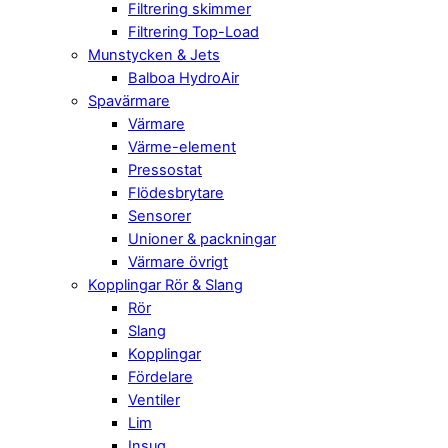
Filtrering skimmer
Filtrering Top-Load
Munstycken & Jets
Balboa HydroAir
Spavärmare
Värmare
Värme-element
Pressostat
Flödesbrytare
Sensorer
Unioner & packningar
Värmare övrigt
Kopplingar Rör & Slang
Rör
Slang
Kopplingar
Fördelare
Ventiler
Lim
Insug