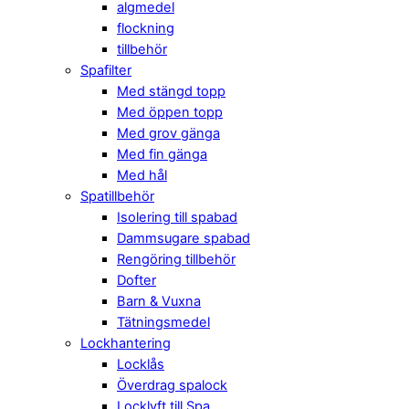
algmedel
flockning
tillbehör
Spafilter
Med stängd topp
Med öppen topp
Med grov gänga
Med fin gänga
Med hål
Spatillbehör
Isolering till spabad
Dammsugare spabad
Rengöring tillbehör
Dofter
Barn & Vuxna
Tätningsmedel
Lockhantering
Locklås
Överdrag spalock
Locklyft till Spa