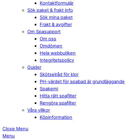
Kontaktformulär
Sök paket & frakt info
Sök mina paket
Frakt & avgifter
Om Spasupport
Om oss
Omdömen
Hela webbutiken
Integritetspolicy
Guider
Skötselråd för klor
PH-värdet för spabad är grundläggande
Spakemi
Hitta rätt spafilter
Rengöra spafilter
Våra villkor
Köpinformation
Close Menu
Menu