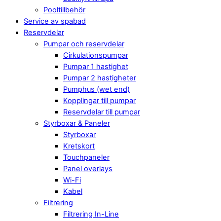
Pooltillbehör
Service av spabad
Reservdelar
Pumpar och reservdelar
Cirkulationspumpar
Pumpar 1 hastighet
Pumpar 2 hastigheter
Pumphus (wet end)
Kopplingar till pumpar
Reservdelar till pumpar
Styrboxar & Paneler
Styrboxar
Kretskort
Touchpaneler
Panel overlays
Wi-Fi
Kabel
Filtrering
Filtrering In-Line