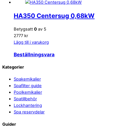
HA350 Centersug 0,68kW
Betygsatt
0
av 5
2777 kr
Lägg till i varukorg
Beställningsvara
Back
Kategorier
To
Spakemikalier
Top
Spafilter guide
Poolkemikalier
Spatillbehör
Lockhantering
Spa reservdelar
Guider