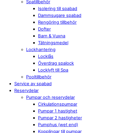
Spatillbehör
Isolering till spabad
Dammsugare spabad
Rengöring tillbehör
Dofter
Barn & Vuxna
Tätningsmedel
Lockhantering
Locklås
Överdrag spalock
Locklyft till Spa
Pooltillbehör
Service av spabad
Reservdelar
Pumpar och reservdelar
Cirkulationspumpar
Pumpar 1 hastighet
Pumpar 2 hastigheter
Pumphus (wet end)
Kopplingar till pumpar