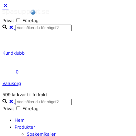
Skip
to
Privat
Företag
content
Kundklubb
0
Varukorg
Close
599 kr kvar till fri frakt
Cart
Privat
Företag
Hem
Produkter
Spakemikalier