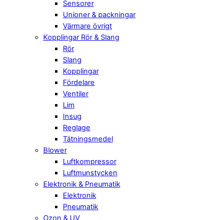
Sensorer
Unioner & packningar
Värmare övrigt
Kopplingar Rör & Slang
Rör
Slang
Kopplingar
Fördelare
Ventiler
Lim
Insug
Reglage
Tätningsmedel
Blower
Luftkompressor
Luftmunstycken
Elektronik & Pneumatik
Elektronik
Pneumatik
Ozon & UV