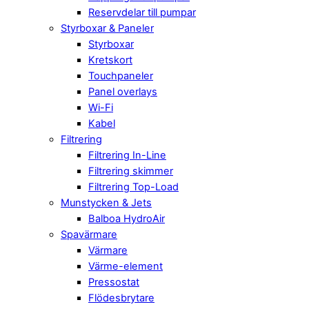
Reservdelar till pumpar
Styrboxar & Paneler
Styrboxar
Kretskort
Touchpaneler
Panel overlays
Wi-Fi
Kabel
Filtrering
Filtrering In-Line
Filtrering skimmer
Filtrering Top-Load
Munstycken & Jets
Balboa HydroAir
Spavärmare
Värmare
Värme-element
Pressostat
Flödesbrytare