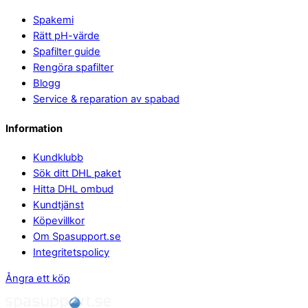
Spakemi
Rätt pH-värde
Spafilter guide
Rengöra spafilter
Blogg
Service & reparation av spabad
Information
Kundklubb
Sök ditt DHL paket
Hitta DHL ombud
Kundtjänst
Köpevillkor
Om Spasupport.se
Integritetspolicy
Ångra ett köp