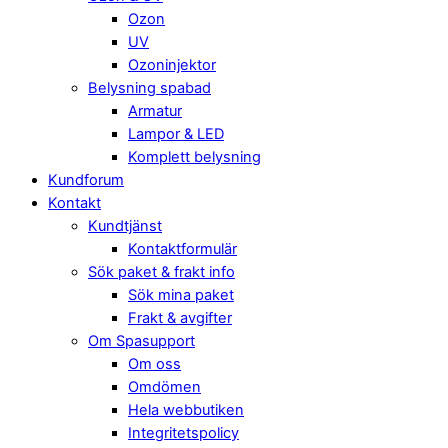
Ozon
UV
Ozoninjektor
Belysning spabad
Armatur
Lampor & LED
Komplett belysning
Kundforum
Kontakt
Kundtjänst
Kontaktformulär
Sök paket & frakt info
Sök mina paket
Frakt & avgifter
Om Spasupport
Om oss
Omdömen
Hela webbutiken
Integritetspolicy