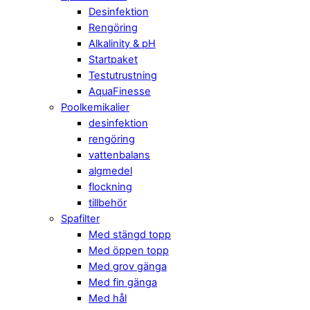
Desinfektion
Rengöring
Alkalinity & pH
Startpaket
Testutrustning
AquaFinesse
Poolkemikalier
desinfektion
rengöring
vattenbalans
algmedel
flockning
tillbehör
Spafilter
Med stängd topp
Med öppen topp
Med grov gänga
Med fin gänga
Med hål