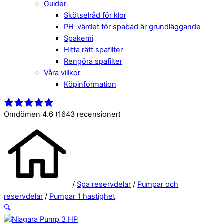
Guider
Skötselråd för klor
PH-värdet för spabad är grundläggande
Spakemi
Hitta rätt spafilter
Rengöra spafilter
Våra villkor
Köpinformation
Close
Menu
Menu
Omdömen 4.6
(1643 recensioner)
/
Spa reservdelar
/
Pumpar och
reservdelar
/
Pumpar 1 hastighet
🔍