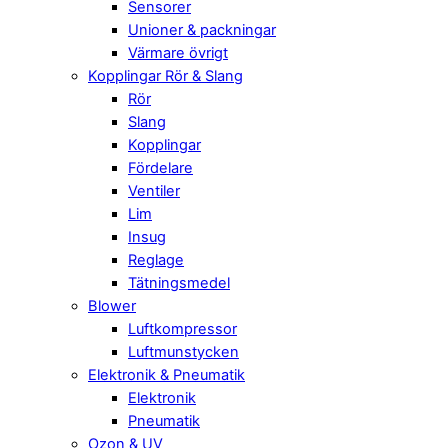
Sensorer
Unioner & packningar
Värmare övrigt
Kopplingar Rör & Slang
Rör
Slang
Kopplingar
Fördelare
Ventiler
Lim
Insug
Reglage
Tätningsmedel
Blower
Luftkompressor
Luftmunstycken
Elektronik & Pneumatik
Elektronik
Pneumatik
Ozon & UV