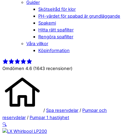
Guider
Skötselråd för klor
PH-värdet för spabad är grundläggande
Spakemi
Hitta rätt spafilter
Rengöra spafilter
Våra villkor
Köpinformation
Close
Menu
Menu
Omdömen 4.6
(1643 recensioner)
/
Spa reservdelar
/
Pumpar och
reservdelar
/
Pumpar 1 hastighet
🔍