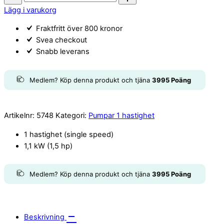
Whirlpool
Lägg i varukorg
LP150
Fraktfritt över 800 kronor
quantity
Svea checkout
Snabb leverans
Medlem? Köp denna produkt och tjäna
3995
Poäng
Artikelnr:
5748
Kategori:
Pumpar 1 hastighet
1 hastighet (single speed)
1,1 kW (1,5 hp)
Medlem? Köp denna produkt och tjäna
3995
Poäng
Beskrivning