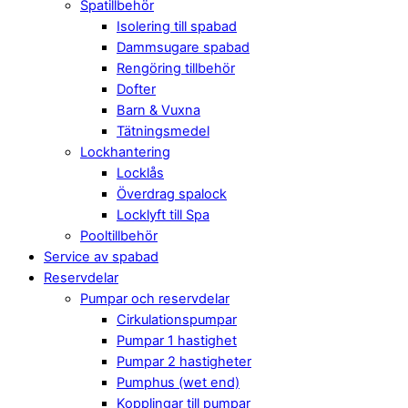
Spatillbehör
Isolering till spabad
Dammsugare spabad
Rengöring tillbehör
Dofter
Barn & Vuxna
Tätningsmedel
Lockhantering
Locklås
Överdrag spalock
Locklyft till Spa
Pooltillbehör
Service av spabad
Reservdelar
Pumpar och reservdelar
Cirkulationspumpar
Pumpar 1 hastighet
Pumpar 2 hastigheter
Pumphus (wet end)
Kopplingar till pumpar