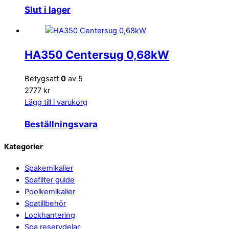
Slut i lager
HA350 Centersug 0,68kW
Betygsatt
0
av 5
2777 kr
Lägg till i varukorg
Beställningsvara
Back
Kategorier
To
Spakemikalier
Top
Spafilter guide
Poolkemikalier
Spatillbehör
Lockhantering
Spa reservdelar