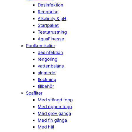
Desinfektion
Rengöring
Alkalinity & pH
Startpaket
Testutrustning
AquaFinesse
Poolkemikalier
desinfektion
rengöring
vattenbalans
algmedel
flockning
tillbehör
Spafilter
Med stängd topp
Med öppen topp
Med grov gänga
Med fin gänga
Med hål