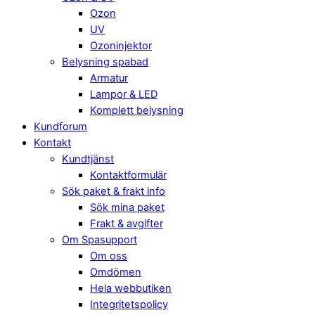
Ozon
UV
Ozoninjektor
Belysning spabad
Armatur
Lampor & LED
Komplett belysning
Kundforum
Kontakt
Kundtjänst
Kontaktformulär
Sök paket & frakt info
Sök mina paket
Frakt & avgifter
Om Spasupport
Om oss
Omdömen
Hela webbutiken
Integritetspolicy