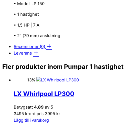
• Modell LP 150
• 1 hastighet
• 1,5 HP | 7 A
• 2″ (79 mm) anslutning
Recensioner (0)
Leverans
Fler produkter inom Pumpar 1 hastighet
-13%
LX Whirlpool LP300
Betygsatt
4.89
av 5
3495 kr
ord.pris 3995 kr
Lägg till i varukorg