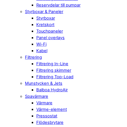
Reservdelar till pumpar
Styrboxar & Paneler
Styrboxar
Kretskort
Touchpaneler
Panel overlays
Wi-Fi
Kabel
Filtrering
Filtrering In-Line
Filtrering skimmer
Filtrering Top-Load
Munstycken & Jets
Balboa HydroAir
Spavärmare
Värmare
Värme-element
Pressostat
Flödesbrytare