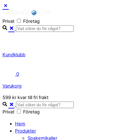
Skip
to
Privat
Företag
content
Kundklubb
0
Varukorg
Close
599 kr kvar till fri frakt
Cart
Privat
Företag
Hem
Produkter
Spakemikalier