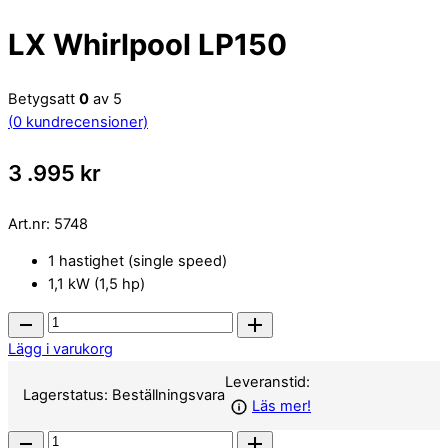
LX Whirlpool LP150
Betygsatt
0
av 5
(
0
kundrecensioner)
3 .995
kr
Art.nr:
5748
1 hastighet (single speed)
1,1 kW (1,5 hp)
LX
Whirlpool
Lägg i varukorg
LP150
Leveranstid:
quantity
Lagerstatus:
Beställningsvara
Läs mer!
LX