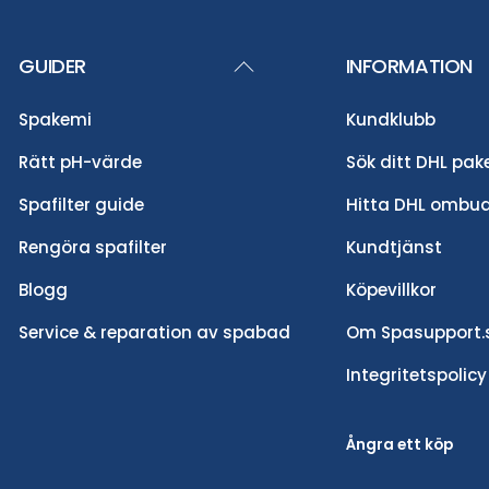
Back
GUIDER
INFORMATION
To
Spakemi
Kundklubb
Top
Rätt pH-värde
Sök ditt DHL pak
Spafilter guide
Hitta DHL ombu
Rengöra spafilter
Kundtjänst
Blogg
Köpevillkor
Service & reparation av spabad
Om Spasupport.
Integritetspolicy
Ångra ett köp