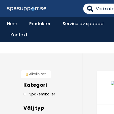
Skip
to
content
Hem
Produkter
Service av spabad
Reservdelar till pumpar
Kontakt
Alkalinitet
Kategori
Spakemikalier
Välj typ