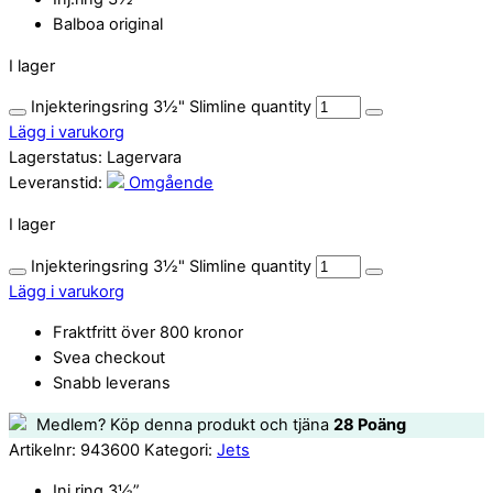
Balboa original
I lager
Injekteringsring 3½" Slimline quantity
Lägg i varukorg
Lagerstatus:
Lagervara
Leveranstid:
Omgående
I lager
Injekteringsring 3½" Slimline quantity
Lägg i varukorg
Fraktfritt över 800 kronor
Svea checkout
Snabb leverans
Medlem? Köp denna produkt och tjäna
28
Poäng
Artikelnr:
943600
Kategori:
Jets
Inj.ring 3½”