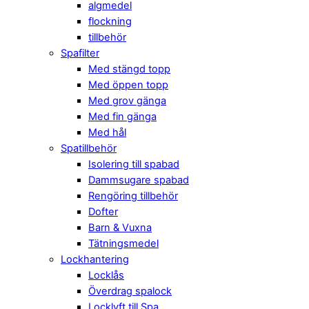
algmedel
flockning
tillbehör
Spafilter
Med stängd topp
Med öppen topp
Med grov gänga
Med fin gänga
Med hål
Spatillbehör
Isolering till spabad
Dammsugare spabad
Rengöring tillbehör
Dofter
Barn & Vuxna
Tätningsmedel
Lockhantering
Locklås
Överdrag spalock
Locklyft till Spa