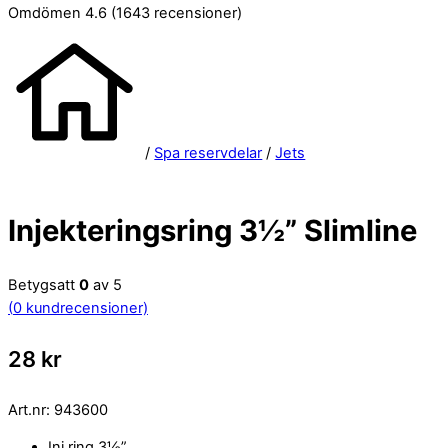
Omdömen 4.6
(1643 recensioner)
/
Spa reservdelar
/
Jets
Injekteringsring 3½” Slimline
Betygsatt
0
av 5
(
0
kundrecensioner)
28
kr
Art.nr:
943600
Inj.ring 3½”