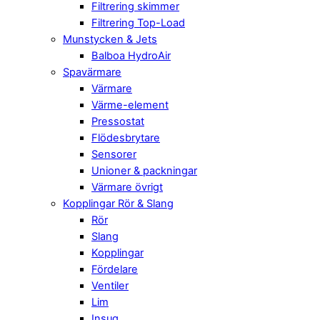
Filtrering skimmer
Filtrering Top-Load
Munstycken & Jets
Balboa HydroAir
Spavärmare
Värmare
Värme-element
Pressostat
Flödesbrytare
Sensorer
Unioner & packningar
Värmare övrigt
Kopplingar Rör & Slang
Rör
Slang
Kopplingar
Fördelare
Ventiler
Lim
Insug