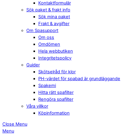
Kontaktformulär
Sök paket & frakt info
Sök mina paket
Frakt & avgifter
Om Spasupport
Om oss
Omdömen
Hela webbutiken
Integritetspolicy
Guider
Skötselråd för klor
PH-värdet för spabad är grundläggande
Spakemi
Hitta rätt spafilter
Rengöra spafilter
Våra villkor
Köpinformation
Close Menu
Menu