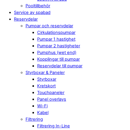
Pooltillbehör
Service av spabad
Reservdelar
Pumpar och reservdelar
Cirkulationspumpar
Pumpar 1 hastighet
Pumpar 2 hastigheter
Pumphus (wet end)
Kopplingar till pumpar
Reservdelar till pumpar
Styrboxar & Paneler
Styrboxar
Kretskort
Touchpaneler
Panel overlays
Wi-Fi
Kabel
Filtrering
Filtrering In-Line