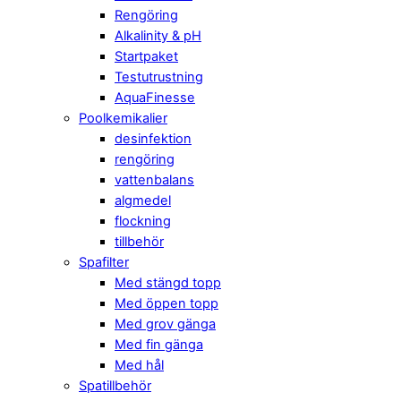
Rengöring
Alkalinity & pH
Startpaket
Testutrustning
AquaFinesse
Poolkemikalier
desinfektion
rengöring
vattenbalans
algmedel
flockning
tillbehör
Spafilter
Med stängd topp
Med öppen topp
Med grov gänga
Med fin gänga
Med hål
Spatillbehör