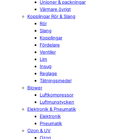
Unioner & packningar
Värmare övrigt
Kopplingar Rör & Slang
Rör
Slang
Kopplingar
Fördelare
Ventiler
Lim
Insug
Reglage
Tätningsmedel
Blower
Luftkompressor
Luftmunstycken
Elektronik & Pneumatik
Elektronik
Pneumatik
Ozon & UV
Ozon