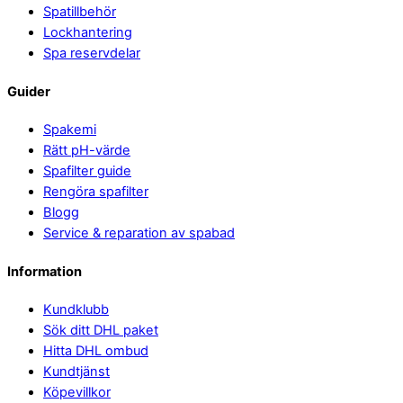
Spatillbehör
Lockhantering
Spa reservdelar
Guider
Spakemi
Rätt pH-värde
Spafilter guide
Rengöra spafilter
Blogg
Service & reparation av spabad
Information
Kundklubb
Sök ditt DHL paket
Hitta DHL ombud
Kundtjänst
Köpevillkor