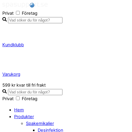
Skip
to
Privat
Företag
content
Kundklubb
Varukorg
Close
599 kr kvar till fri frakt
Cart
Privat
Företag
Hem
Produkter
Spakemikalier
Desinfektion