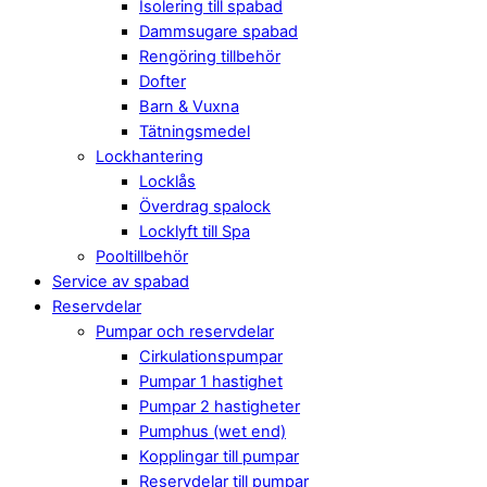
Isolering till spabad
Dammsugare spabad
Rengöring tillbehör
Dofter
Barn & Vuxna
Tätningsmedel
Lockhantering
Locklås
Överdrag spalock
Locklyft till Spa
Pooltillbehör
Service av spabad
Reservdelar
Pumpar och reservdelar
Cirkulationspumpar
Pumpar 1 hastighet
Pumpar 2 hastigheter
Pumphus (wet end)
Kopplingar till pumpar
Reservdelar till pumpar