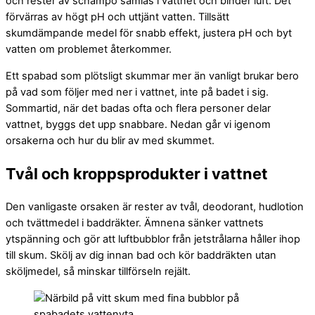
och rester av schampo samlas i vattnet och binder luft. Det
förvärras av högt pH och uttjänt vatten. Tillsätt
skumdämpande medel för snabb effekt, justera pH och byt
vatten om problemet återkommer.
Ett spabad som plötsligt skummar mer än vanligt brukar bero
på vad som följer med ner i vattnet, inte på badet i sig.
Sommartid, när det badas ofta och flera personer delar
vattnet, byggs det upp snabbare. Nedan går vi igenom
orsakerna och hur du blir av med skummet.
Tvål och kroppsprodukter i vattnet
Den vanligaste orsaken är rester av tvål, deodorant, hudlotion
och tvättmedel i baddräkter. Ämnena sänker vattnets
ytspänning och gör att luftbubblor från jetstrålarna håller ihop
till skum. Skölj av dig innan bad och kör baddräkten utan
sköljmedel, så minskar tillförseln rejält.