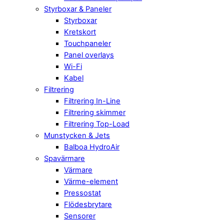
Styrboxar & Paneler
Styrboxar
Kretskort
Touchpaneler
Panel overlays
Wi-Fi
Kabel
Filtrering
Filtrering In-Line
Filtrering skimmer
Filtrering Top-Load
Munstycken & Jets
Balboa HydroAir
Spavärmare
Värmare
Värme-element
Pressostat
Flödesbrytare
Sensorer