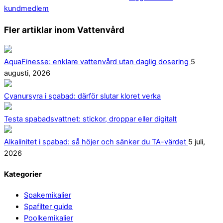
kundmedlem
Fler artiklar inom Vattenvård
AquaFinesse: enklare vattenvård utan daglig dosering
5
augusti, 2026
Cyanursyra i spabad: därför slutar kloret verka
Testa spabadsvattnet: stickor, droppar eller digitalt
Alkalinitet i spabad: så höjer och sänker du TA-värdet
5 juli,
2026
Back
Kategorier
To
Spakemikalier
Top
Spafilter guide
Poolkemikalier