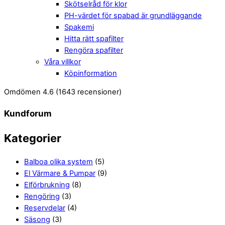
Skötselråd för klor
PH-värdet för spabad är grundläggande
Spakemi
Hitta rätt spafilter
Rengöra spafilter
Våra villkor
Köpinformation
Close
Menu
Omdömen 4.6
(1643 recensioner)
Menu
Kundforum
Kategorier
Balboa olika system
(5)
El Värmare & Pumpar
(9)
Elförbrukning
(8)
Rengöring
(3)
Reservdelar
(4)
Säsong
(3)